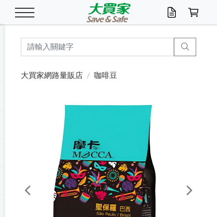
米/五穀/濃湯
休閒零嘴
養生保健/常備品
沐浴乳香皂
鍋具/飲水/廚房
衛生紙/濕巾
廚房家電
文具/辦公用品
冷凍免運
米/糙米
食用油
包麵
魚罐
初一十五拜拜懶
餅乾
糖果/蜜餞/果凍
茶飲料
雞精/飲品
奶粉
綠茶
即溶咖啡
沐浴乳
洗髮/護髮
牙 刷
潔顏產品
臉部保養
鍋具/餐具
掃除/清潔用具
寢具/家具
寵物食品
抽取衛生紙/濕巾
洗衣精
廚房/餐具清潔
衛生棉
箱購免運區
料理鍋具
除濕/清淨機
除塵家電
電腦周邊
文具用品
機車/腳踏車百貨
戶外/休閒用品
服飾內著
生鮮食品
食品免運
季節活動
大買家網路量販店
咖啡豆
油/調味料
美味餅乾
奶粉/穀麥片
美髮造型
掃除用具/照明/五金
衣物清潔
季節家電
汽機車百貨
箱購免運
五穀/南北貨
醬油.油膏.蠔油
碗麵/義大利麵
醬菜/玉米罐
零嘴
糕餅/點心
巧克力
果汁咖啡
機能保健
麥片/玉米片
紅茶
咖啡豆/粉/濾掛
香皂/洗手乳
造型髮品
牙膏/漱口水
卸妝/粉刺調理
面/眼膜
保鮮/微波
洗衣/曬衣用具
收納用品
寵物清潔/百貨
廚房紙巾/平版/
洗衣粉/皂
浴廁/水管清潔
嬰兒尿布
烤箱/微波/電磁爐
風扇/防蚊家電
美容家電
數位週邊
辦公文具/收納
汽車百貨
健身/按摩/瑜珈
配件
調理食品
清潔用品免運
店長推薦
泡麵 / 麵條
糖果/巧克力
特色茶品
口腔清潔
傢飾/收納/衛浴
居家清潔
生活家電
休閒/運動
主題專區
湯類/湯塊
調味用品
麵條/快煮麵/米粉
調理食品
堅果/海苔
洋芋片
碳酸/礦泉水
族群保健
沖調穀粉/隨手包
奶茶/花草茶
可可/糖/奶精
染髮產品
口腔配件
刮鬍用品
身體保養
飲水用具
電池/延長線
衛浴/毛巾
園藝用品
箱購免運區
漂白水/柔軟精
居家清潔/除濕芳
成人紙尿褲
快煮壺/烘碗機
電暖器
家用電器
手機/平板周邊
玩具/擺設小物
測量/護具/其他
男/女/機能包
居家/汽百用品
這夏不怕熱
罐頭調理包
飲料
咖啡/可可
臉部清潔
寵物/園藝
衛生棉/護墊
3C/電腦周邊/OA
服飾/配件
咖哩/沾拌醬/抹醬
箱購專區
肉鬆/肉醬罐
肉乾/豆乾
節日限定伴手禮
保久乳/豆米漿
常備/醫材/口罩
烏龍/普洱茶/其他
開架彩妝/防曬
廚房配件
燈泡/檯燈/照明
地墊/家飾品
日用活動區
箱購免運區
防蚊/殺蟲
咖啡機/果汁調理
辦公用具
球類/運動
戶外/室內鞋
綠意露營生活
開架/身體保養
成人/嬰兒紙尿褲
點心罐
機能飲料
▶保健品牌推薦
黑糖桂圓/蜂蜜醋
修繕/五金/祭祀
Previous
Next
箱購飲料