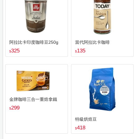
阿拉比卡印度咖啡豆250g
當代阿拉比卡咖啡
325
135
$
$
金牌咖啡三合一重焙拿鐵
299
$
特級烘焙豆
418
$