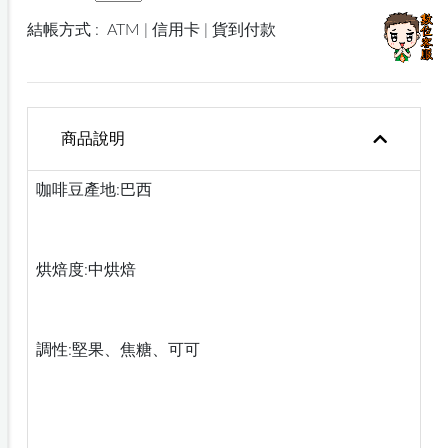
結帳方式 :
ATM | 信用卡 | 貨到付款
商品說明
咖啡豆產地:巴西
烘焙度:中烘焙
調性:堅果、焦糖、可可