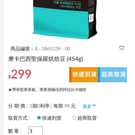
商品編號：A - 1865139 - 00
摩卡巴西聖保羅烘焙豆
(454g)
299
$
★帶有堅果香氣、厚實感極佳的阿拉比卡咖啡
分 期 價 :
3期0利率 | 每期 99 元
更多
取貨方式 :
快速到貨
超商取貨
數 量 :