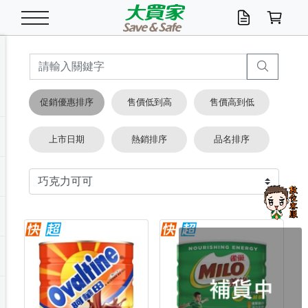
米/五穀/濃湯
休閒零嘴
養生保健/常備品
沐浴乳香皂
鍋具/飲水/廚房
衛生紙/濕巾
廚房家電
文具/辦公用品
冷凍免運
米/糙米
食用油
包麵
魚罐
初一十五拜拜懶
餅乾
糖果/蜜餞/果凍
茶飲料
雞精/飲品
奶粉
綠茶
即溶咖啡
沐浴乳
洗髮/護髮
牙 刷
潔顏產品
臉部保養
鍋具/餐具
掃除/清潔用具
寢具/家具
寵物食品
抽取衛生紙/濕巾
洗衣精
廚房/餐具清潔
衛生棉
箱購免運區
料理鍋具
除濕/清淨機
除塵家電
電腦周邊
文具用品
機車/腳踏車百貨
戶外/休閒用品
服飾內著
生鮮食品
食品免運
季節活動
促銷優惠排序
售價低到高
售價高到低
油/調味料
美味餅乾
奶粉/穀麥片
美髮造型
掃除用具/照明/五金
衣物清潔
季節家電
汽機車百貨
箱購免運
五穀/南北貨
醬油.油膏.蠔油
碗麵/義大利麵
醬菜/玉米罐
零嘴
糕餅/點心
巧克力
果汁咖啡
機能保健
麥片/玉米片
紅茶
咖啡豆/粉/濾掛
香皂/洗手乳
造型髮品
牙膏/漱口水
卸妝/粉刺調理
面/眼膜
保鮮/微波
洗衣/曬衣用具
收納用品
寵物清潔/百貨
廚房紙巾/平版/
洗衣粉/皂
浴廁/水管清潔
嬰兒尿布
烤箱/微波/電磁爐
風扇/防蚊家電
美容家電
數位週邊
辦公文具/收納
汽車百貨
健身/按摩/瑜珈
配件
調理食品
清潔用品免運
店長推薦
上市日期
熱銷排序
品名排序
泡麵 / 麵條
糖果/巧克力
特色茶品
口腔清潔
傢飾/收納/衛浴
居家清潔
生活家電
休閒/運動
主題專區
湯類/湯塊
調味用品
麵條/快煮麵/米粉
調理食品
堅果/海苔
洋芋片
碳酸/礦泉水
族群保健
沖調穀粉/隨手包
奶茶/花草茶
可可/糖/奶精
染髮產品
口腔配件
刮鬍用品
身體保養
飲水用具
電池/延長線
衛浴/毛巾
園藝用品
箱購免運區
漂白水/柔軟精
居家清潔/除濕芳
成人紙尿褲
快煮壺/烘碗機
電暖器
家用電器
手機/平板周邊
玩具/擺設小物
測量/護具/其他
男/女/機能包
居家/汽百用品
這夏不怕熱
罐頭調理包
飲料
咖啡/可可
臉部清潔
寵物/園藝
衛生棉/護墊
3C/電腦周邊/OA
服飾/配件
咖哩/沾拌醬/抹醬
箱購專區
肉鬆/肉醬罐
肉乾/豆乾
節日限定伴手禮
保久乳/豆米漿
常備/醫材/口罩
烏龍/普洱茶/其他
開架彩妝/防曬
廚房配件
燈泡/檯燈/照明
地墊/家飾品
日用活動區
箱購免運區
防蚊/殺蟲
咖啡機/果汁調理
辦公用具
球類/運動
戶外/室內鞋
綠意露營生活
開架/身體保養
成人/嬰兒紙尿褲
點心罐
機能飲料
▶保健品牌推薦
黑糖桂圓/蜂蜜醋
修繕/五金/祭祀
箱購飲料