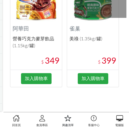
阿華田
雀巢
營養巧克力麥芽飲品
美祿 (1.35kg/罐)
(1.15kg/罐)
349
399
$
$
加入購物車
加入購物車
回首頁
會員專區
興趣清單
客服中心
電腦版