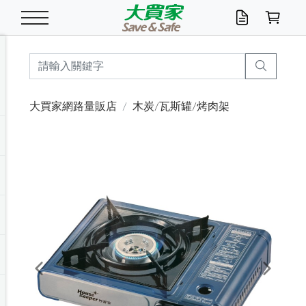
米/五穀/濃湯
休閒零嘴
養生保健/常備品
沐浴乳香皂
鍋具/飲水/廚房
衛生紙/濕巾
廚房家電
文具/辦公用品
冷凍免運
米/糙米
食用油
包麵
魚罐
初一十五拜拜懶
餅乾
糖果/蜜餞/果凍
茶飲料
雞精/飲品
奶粉
綠茶
即溶咖啡
沐浴乳
洗髮/護髮
牙 刷
潔顏產品
臉部保養
鍋具/餐具
掃除/清潔用具
寢具/家具
寵物食品
抽取衛生紙/濕巾
洗衣精
廚房/餐具清潔
衛生棉
箱購免運區
料理鍋具
除濕/清淨機
除塵家電
電腦周邊
文具用品
機車/腳踏車百貨
戶外/休閒用品
服飾內著
生鮮食品
食品免運
季節活動
大買家網路量販店
木炭/瓦斯罐/烤肉架
油/調味料
美味餅乾
奶粉/穀麥片
美髮造型
掃除用具/照明/五金
衣物清潔
季節家電
汽機車百貨
箱購免運
五穀/南北貨
醬油.油膏.蠔油
碗麵/義大利麵
醬菜/玉米罐
零嘴
糕餅/點心
巧克力
果汁咖啡
機能保健
麥片/玉米片
紅茶
咖啡豆/粉/濾掛
香皂/洗手乳
造型髮品
牙膏/漱口水
卸妝/粉刺調理
面/眼膜
保鮮/微波
洗衣/曬衣用具
收納用品
寵物清潔/百貨
廚房紙巾/平版/
洗衣粉/皂
浴廁/水管清潔
嬰兒尿布
烤箱/微波/電磁爐
風扇/防蚊家電
美容家電
數位週邊
辦公文具/收納
汽車百貨
健身/按摩/瑜珈
配件
調理食品
清潔用品免運
店長推薦
泡麵 / 麵條
糖果/巧克力
特色茶品
口腔清潔
傢飾/收納/衛浴
居家清潔
生活家電
休閒/運動
主題專區
湯類/湯塊
調味用品
麵條/快煮麵/米粉
調理食品
堅果/海苔
洋芋片
碳酸/礦泉水
族群保健
沖調穀粉/隨手包
奶茶/花草茶
可可/糖/奶精
染髮產品
口腔配件
刮鬍用品
身體保養
飲水用具
電池/延長線
衛浴/毛巾
園藝用品
箱購免運區
漂白水/柔軟精
居家清潔/除濕芳
成人紙尿褲
快煮壺/烘碗機
電暖器
家用電器
手機/平板周邊
玩具/擺設小物
測量/護具/其他
男/女/機能包
居家/汽百用品
這夏不怕熱
罐頭調理包
飲料
咖啡/可可
臉部清潔
寵物/園藝
衛生棉/護墊
3C/電腦周邊/OA
服飾/配件
咖哩/沾拌醬/抹醬
箱購專區
肉鬆/肉醬罐
肉乾/豆乾
節日限定伴手禮
保久乳/豆米漿
常備/醫材/口罩
烏龍/普洱茶/其他
開架彩妝/防曬
廚房配件
燈泡/檯燈/照明
地墊/家飾品
日用活動區
箱購免運區
防蚊/殺蟲
咖啡機/果汁調理
辦公用具
球類/運動
戶外/室內鞋
綠意露營生活
開架/身體保養
成人/嬰兒紙尿褲
點心罐
機能飲料
▶保健品牌推薦
黑糖桂圓/蜂蜜醋
修繕/五金/祭祀
Previous
Next
箱購飲料