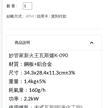
數 量 :
結帳方式 :
ATM | 信用卡 | 貨到付款
商品說明
妙管家新火王瓦斯爐K-090
材質：鋼板+鋁合金
尺寸：34.3x28.4x11.3cm±3%
重量：1.4kg±5%
耗氣量：160g/h
功率：2.2kW
使用燃氣：卡式
瓦斯罐(液化丁烷)