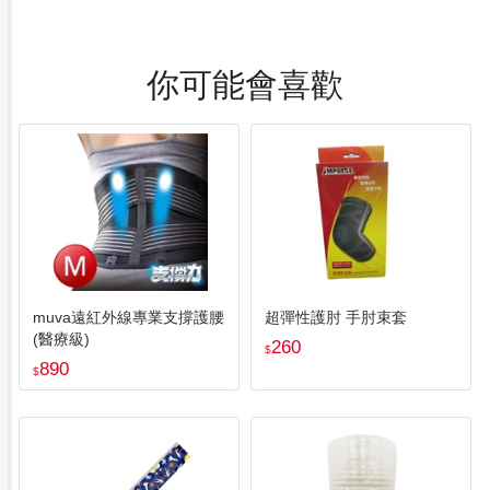
你可能會喜歡
muva遠紅外線專業支撐護腰
超彈性護肘 手肘束套
(醫療級)
260
$
890
$