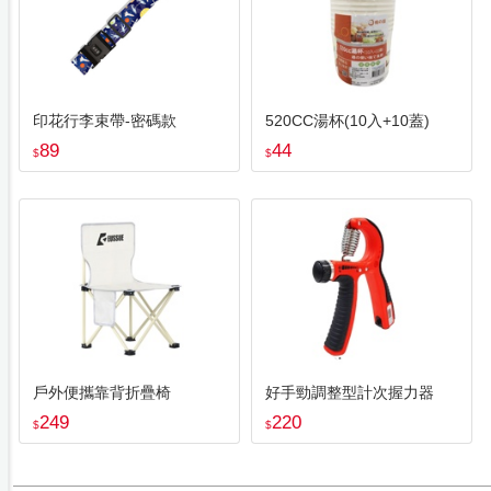
印花行李束帶-密碼款
520CC湯杯(10入+10蓋)
89
44
$
$
戶外便攜靠背折疊椅
好手勁調整型計次握力器
249
220
$
$