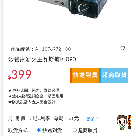
商品編號：A - 1876972 - 00
妙管家新火王瓦斯爐K-090
399
$
★戶外休閒、烤肉、野炊必備!
★爐心採鑄造鋁合金，堅固耐用
★防風設計＆五大安全設計
分 期 價 :
3期0利率 | 每期 133 元
更多
取貨方式 :
快速到貨
超商取貨