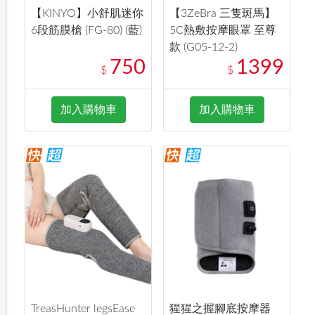
【KINYO】小舒肌迷你
【3ZeBra 三隻斑馬】
6段筋膜槍 (FG-80) (藍)
5C熱敷按摩眼罩 至尊
款 (G05-12-2)
750
1399
$
$
加入購物車
加入購物車
TreasHunter legsEase
猩猩之握腳底按摩器