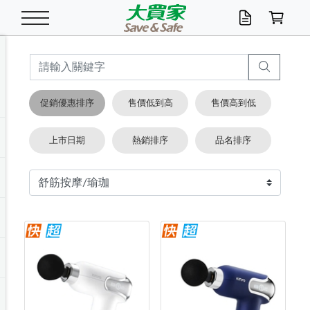
米/五穀/濃湯
休閒零嘴
養生保健/常備品
沐浴乳香皂
鍋具/飲水/廚房
衛生紙/濕巾
廚房家電
文具/辦公用品
冷凍免運
米/糙米
食用油
包麵
魚罐
初一十五拜拜懶
餅乾
糖果/蜜餞/果凍
茶飲料
雞精/飲品
奶粉
綠茶
即溶咖啡
沐浴乳
洗髮/護髮
牙 刷
潔顏產品
臉部保養
鍋具/餐具
掃除/清潔用具
寢具/家具
寵物食品
抽取衛生紙/濕巾
洗衣精
廚房/餐具清潔
衛生棉
箱購免運區
料理鍋具
除濕/清淨機
除塵家電
電腦周邊
文具用品
機車/腳踏車百貨
戶外/休閒用品
服飾內著
生鮮食品
食品免運
季節活動
促銷優惠排序
售價低到高
售價高到低
油/調味料
美味餅乾
奶粉/穀麥片
美髮造型
掃除用具/照明/五金
衣物清潔
季節家電
汽機車百貨
箱購免運
五穀/南北貨
醬油.油膏.蠔油
碗麵/義大利麵
醬菜/玉米罐
零嘴
糕餅/點心
巧克力
果汁咖啡
機能保健
麥片/玉米片
紅茶
咖啡豆/粉/濾掛
香皂/洗手乳
造型髮品
牙膏/漱口水
卸妝/粉刺調理
面/眼膜
保鮮/微波
洗衣/曬衣用具
收納用品
寵物清潔/百貨
廚房紙巾/平版/
洗衣粉/皂
浴廁/水管清潔
嬰兒尿布
烤箱/微波/電磁爐
風扇/防蚊家電
美容家電
數位週邊
辦公文具/收納
汽車百貨
健身/按摩/瑜珈
配件
調理食品
清潔用品免運
店長推薦
上市日期
熱銷排序
品名排序
泡麵 / 麵條
糖果/巧克力
特色茶品
口腔清潔
傢飾/收納/衛浴
居家清潔
生活家電
休閒/運動
主題專區
湯類/湯塊
調味用品
麵條/快煮麵/米粉
調理食品
堅果/海苔
洋芋片
碳酸/礦泉水
族群保健
沖調穀粉/隨手包
奶茶/花草茶
可可/糖/奶精
染髮產品
口腔配件
刮鬍用品
身體保養
飲水用具
電池/延長線
衛浴/毛巾
園藝用品
箱購免運區
漂白水/柔軟精
居家清潔/除濕芳
成人紙尿褲
快煮壺/烘碗機
電暖器
家用電器
手機/平板周邊
玩具/擺設小物
測量/護具/其他
男/女/機能包
居家/汽百用品
這夏不怕熱
罐頭調理包
飲料
咖啡/可可
臉部清潔
寵物/園藝
衛生棉/護墊
3C/電腦周邊/OA
服飾/配件
咖哩/沾拌醬/抹醬
箱購專區
肉鬆/肉醬罐
肉乾/豆乾
節日限定伴手禮
保久乳/豆米漿
常備/醫材/口罩
烏龍/普洱茶/其他
開架彩妝/防曬
廚房配件
燈泡/檯燈/照明
地墊/家飾品
日用活動區
箱購免運區
防蚊/殺蟲
咖啡機/果汁調理
辦公用具
球類/運動
戶外/室內鞋
綠意露營生活
開架/身體保養
成人/嬰兒紙尿褲
點心罐
機能飲料
▶保健品牌推薦
黑糖桂圓/蜂蜜醋
修繕/五金/祭祀
箱購飲料