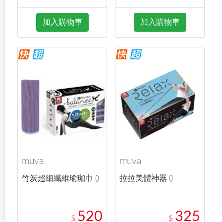
加入購物車
加入購物車
muva
muva
竹炭超細纖維瑜珈巾 ()
拉拉美體神器 ()
520
325
$
$