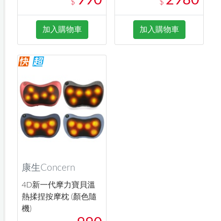
990
2980
$
$
加入購物車
加入購物車
康生Concern
4D新一代摩力寶貝溫
熱揉捏按摩枕 (顏色隨
機)