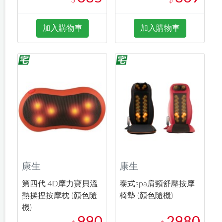
$
$
加入購物車
加入購物車
康生
康生
第四代 4D摩力寶貝溫
泰式spa肩頸舒壓按摩
熱揉捏按摩枕 (顏色隨
椅墊 (顏色隨機)
機)