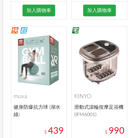
加入購物車
加入購物車
muva
KINYO
健身防爆抗力球 (湖水
滑動式滾輪按摩足浴機
綠)
(IFM6001)
439
990
$
$