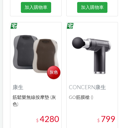
加入購物車
加入購物車
康生
CONCERN康生
筋鬆樂無線按摩墊 (灰
GO筋膜槍 ()
色)
4280
799
$
$