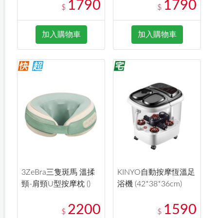
1790
1790
$
$
加入購物車
加入購物車
3ZeBra三隻斑馬 溫揉
KINYO自動按摩恆溫足
頸-肩頸U型按摩枕 ()
浴機 (42*38*36cm)
2200
1590
$
$