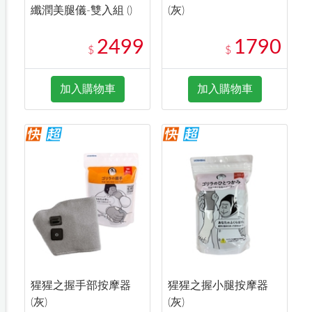
纖潤美腿儀-雙入組 ()
(灰)
2499
1790
$
$
加入購物車
加入購物車
猩猩之握手部按摩器
猩猩之握小腿按摩器
(灰)
(灰)