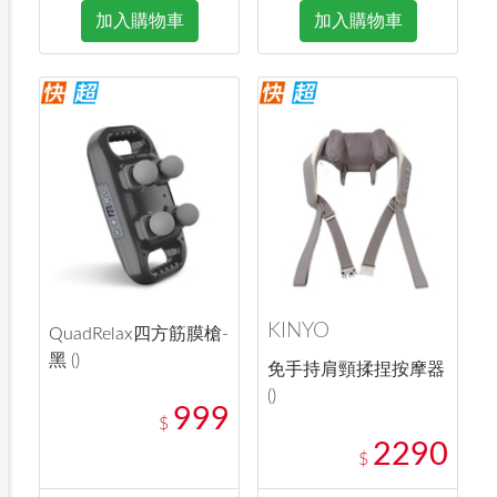
加入購物車
加入購物車
KINYO
QuadRelax四方筋膜槍-
黑 ()
免手持肩頸揉捏按摩器
()
999
$
2290
$