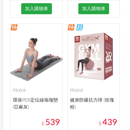
加入購物車
加入購物車
muva
muva
環保PER定位線瑜珈墊
健身防爆抗力球 (玫瑰
(亞麻灰)
粉)
539
439
$
$