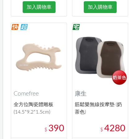
加入購物車
加入購物車
Comefree
康生
全方位陶瓷體雕板
筋鬆樂無線按摩墊 (奶
(14.5*9.2*1.5cm)
茶色)
390
4280
$
$