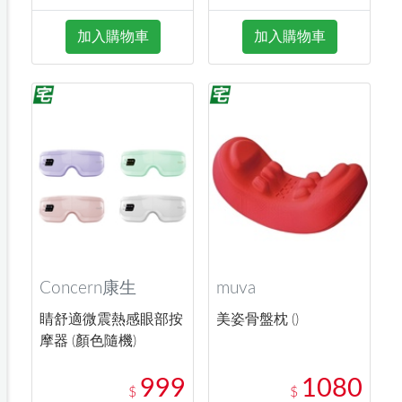
加入購物車
加入購物車
Concern康生
muva
睛舒適微震熱感眼部按
美姿骨盤枕 ()
摩器 (顏色隨機)
999
1080
$
$