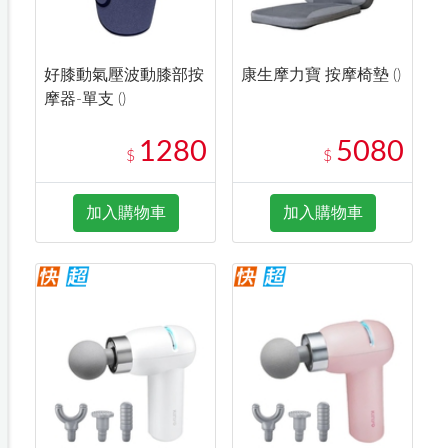
好膝動氣壓波動膝部按
康生摩力寶 按摩椅墊 ()
摩器-單支 ()
1280
5080
$
$
加入購物車
加入購物車