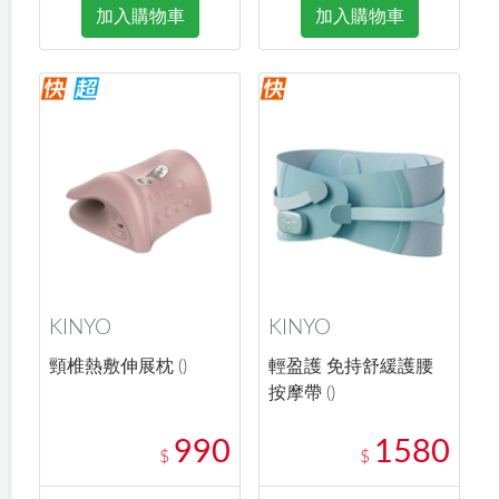
加入購物車
加入購物車
KINYO
KINYO
頸椎熱敷伸展枕 ()
輕盈護 免持舒緩護腰
按摩帶 ()
990
1580
$
$