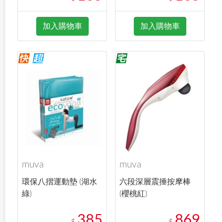
加入購物車
加入購物車
muva
muva
環保八摺運動墊 (湖水
六段深層震捶按摩棒
綠)
(櫻桃紅)
385
869