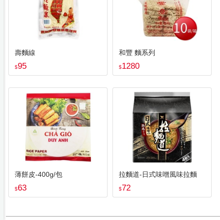
壽麵線
和豐 麵系列
95
1280
$
$
薄餅皮-400g/包
拉麵道-日式味噌風味拉麵
63
72
$
$