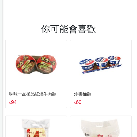
你可能會喜歡
味味一品極品紅燒牛肉麵
炸醬桶麵
94
60
$
$