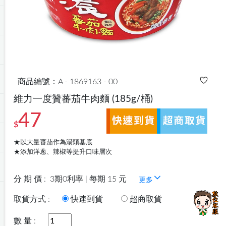
商品編號：A - 1869163 - 00
維力一度贊蕃茄牛肉麵
(185g/桶)
47
$
★以大量蕃茄作為湯頭基底
★添加洋蔥、辣椒等提升口味層次
分 期 價 :
3期0利率 | 每期 15 元
更多
取貨方式 :
快速到貨
超商取貨
數 量 :