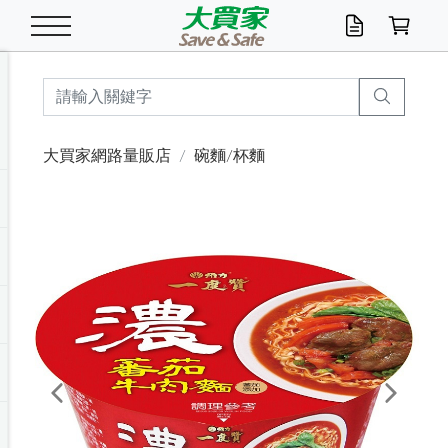
米/五穀/濃湯
休閒零嘴
養生保健/常備品
沐浴乳香皂
鍋具/飲水/廚房
衛生紙/濕巾
廚房家電
文具/辦公用品
冷凍免運
米/糙米
食用油
包麵
魚罐
初一十五拜拜懶
餅乾
糖果/蜜餞/果凍
茶飲料
雞精/飲品
奶粉
綠茶
即溶咖啡
沐浴乳
洗髮/護髮
牙 刷
潔顏產品
臉部保養
鍋具/餐具
掃除/清潔用具
寢具/家具
寵物食品
抽取衛生紙/濕巾
洗衣精
廚房/餐具清潔
衛生棉
箱購免運區
料理鍋具
除濕/清淨機
除塵家電
電腦周邊
文具用品
機車/腳踏車百貨
戶外/休閒用品
服飾內著
生鮮食品
食品免運
季節活動
大買家網路量販店
碗麵/杯麵
油/調味料
美味餅乾
奶粉/穀麥片
美髮造型
掃除用具/照明/五金
衣物清潔
季節家電
汽機車百貨
箱購免運
五穀/南北貨
醬油.油膏.蠔油
碗麵/義大利麵
醬菜/玉米罐
零嘴
糕餅/點心
巧克力
果汁咖啡
機能保健
麥片/玉米片
紅茶
咖啡豆/粉/濾掛
香皂/洗手乳
造型髮品
牙膏/漱口水
卸妝/粉刺調理
面/眼膜
保鮮/微波
洗衣/曬衣用具
收納用品
寵物清潔/百貨
廚房紙巾/平版/
洗衣粉/皂
浴廁/水管清潔
嬰兒尿布
烤箱/微波/電磁爐
風扇/防蚊家電
美容家電
數位週邊
辦公文具/收納
汽車百貨
健身/按摩/瑜珈
配件
調理食品
清潔用品免運
店長推薦
泡麵 / 麵條
糖果/巧克力
特色茶品
口腔清潔
傢飾/收納/衛浴
居家清潔
生活家電
休閒/運動
主題專區
湯類/湯塊
調味用品
麵條/快煮麵/米粉
調理食品
堅果/海苔
洋芋片
碳酸/礦泉水
族群保健
沖調穀粉/隨手包
奶茶/花草茶
可可/糖/奶精
染髮產品
口腔配件
刮鬍用品
身體保養
飲水用具
電池/延長線
衛浴/毛巾
園藝用品
箱購免運區
漂白水/柔軟精
居家清潔/除濕芳
成人紙尿褲
快煮壺/烘碗機
電暖器
家用電器
手機/平板周邊
玩具/擺設小物
測量/護具/其他
男/女/機能包
居家/汽百用品
這夏不怕熱
罐頭調理包
飲料
咖啡/可可
臉部清潔
寵物/園藝
衛生棉/護墊
3C/電腦周邊/OA
服飾/配件
咖哩/沾拌醬/抹醬
箱購專區
肉鬆/肉醬罐
肉乾/豆乾
節日限定伴手禮
保久乳/豆米漿
常備/醫材/口罩
烏龍/普洱茶/其他
開架彩妝/防曬
廚房配件
燈泡/檯燈/照明
地墊/家飾品
日用活動區
箱購免運區
防蚊/殺蟲
咖啡機/果汁調理
辦公用具
球類/運動
戶外/室內鞋
綠意露營生活
開架/身體保養
成人/嬰兒紙尿褲
點心罐
機能飲料
▶保健品牌推薦
黑糖桂圓/蜂蜜醋
修繕/五金/祭祀
Previous
Next
箱購飲料