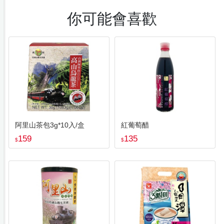
你可能會喜歡
阿里山茶包3g*10入/盒
紅葡萄醋
159
135
$
$