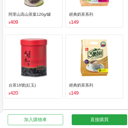
阿里山高山茶葉120g/罐
經典奶茶系列
409
149
$
$
台茶18號(紅玉)
經典奶茶系列
420
149
$
$
加入購物車
直接購買