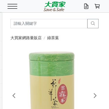
米/五穀/濃湯
休閒零嘴
養生保健/常備品
沐浴乳香皂
鍋具/飲水/廚房
衛生紙/濕巾
廚房家電
文具/辦公用品
冷凍免運
米/糙米
食用油
包麵
魚罐
初一十五拜拜懶
餅乾
糖果/蜜餞/果凍
茶飲料
雞精/飲品
奶粉
綠茶
即溶咖啡
沐浴乳
洗髮/護髮
牙 刷
潔顏產品
臉部保養
鍋具/餐具
掃除/清潔用具
寢具/家具
寵物食品
抽取衛生紙/濕巾
洗衣精
廚房/餐具清潔
衛生棉
箱購免運區
料理鍋具
除濕/清淨機
除塵家電
電腦周邊
文具用品
機車/腳踏車百貨
戶外/休閒用品
服飾內著
生鮮食品
食品免運
季節活動
大買家網路量販店
綠茶葉
油/調味料
美味餅乾
奶粉/穀麥片
美髮造型
掃除用具/照明/五金
衣物清潔
季節家電
汽機車百貨
箱購免運
五穀/南北貨
醬油.油膏.蠔油
碗麵/義大利麵
醬菜/玉米罐
零嘴
糕餅/點心
巧克力
果汁咖啡
機能保健
麥片/玉米片
紅茶
咖啡豆/粉/濾掛
香皂/洗手乳
造型髮品
牙膏/漱口水
卸妝/粉刺調理
面/眼膜
保鮮/微波
洗衣/曬衣用具
收納用品
寵物清潔/百貨
廚房紙巾/平版/
洗衣粉/皂
浴廁/水管清潔
嬰兒尿布
烤箱/微波/電磁爐
風扇/防蚊家電
美容家電
數位週邊
辦公文具/收納
汽車百貨
健身/按摩/瑜珈
配件
調理食品
清潔用品免運
店長推薦
泡麵 / 麵條
糖果/巧克力
特色茶品
口腔清潔
傢飾/收納/衛浴
居家清潔
生活家電
休閒/運動
主題專區
湯類/湯塊
調味用品
麵條/快煮麵/米粉
調理食品
堅果/海苔
洋芋片
碳酸/礦泉水
族群保健
沖調穀粉/隨手包
奶茶/花草茶
可可/糖/奶精
染髮產品
口腔配件
刮鬍用品
身體保養
飲水用具
電池/延長線
衛浴/毛巾
園藝用品
箱購免運區
漂白水/柔軟精
居家清潔/除濕芳
成人紙尿褲
快煮壺/烘碗機
電暖器
家用電器
手機/平板周邊
玩具/擺設小物
測量/護具/其他
男/女/機能包
居家/汽百用品
這夏不怕熱
罐頭調理包
飲料
咖啡/可可
臉部清潔
寵物/園藝
衛生棉/護墊
3C/電腦周邊/OA
服飾/配件
咖哩/沾拌醬/抹醬
箱購專區
肉鬆/肉醬罐
肉乾/豆乾
節日限定伴手禮
保久乳/豆米漿
常備/醫材/口罩
烏龍/普洱茶/其他
開架彩妝/防曬
廚房配件
燈泡/檯燈/照明
地墊/家飾品
日用活動區
箱購免運區
防蚊/殺蟲
咖啡機/果汁調理
辦公用具
球類/運動
戶外/室內鞋
綠意露營生活
開架/身體保養
成人/嬰兒紙尿褲
點心罐
機能飲料
▶保健品牌推薦
黑糖桂圓/蜂蜜醋
修繕/五金/祭祀
Previous
Next
箱購飲料