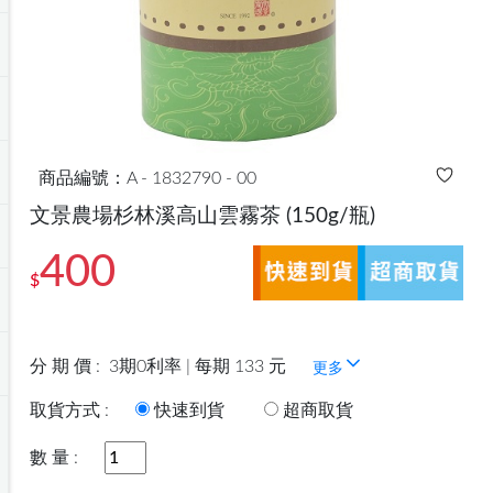
商品編號：A - 1832790 - 00
文景農場杉林溪高山雲霧茶
(150g/瓶)
400
$
分 期 價 :
3期0利率 | 每期 133 元
更多
取貨方式 :
快速到貨
超商取貨
數 量 :