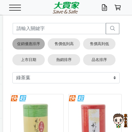
米/五穀/濃湯
休閒零嘴
養生保健/常備品
沐浴乳香皂
鍋具/飲水/廚房
衛生紙/濕巾
廚房家電
文具/辦公用品
冷凍免運
米/糙米
食用油
包麵
魚罐
初一十五拜拜懶
餅乾
糖果/蜜餞/果凍
茶飲料
雞精/飲品
奶粉
綠茶
即溶咖啡
沐浴乳
洗髮/護髮
牙 刷
潔顏產品
臉部保養
鍋具/餐具
掃除/清潔用具
寢具/家具
寵物食品
抽取衛生紙/濕巾
洗衣精
廚房/餐具清潔
衛生棉
箱購免運區
料理鍋具
除濕/清淨機
除塵家電
電腦周邊
文具用品
機車/腳踏車百貨
戶外/休閒用品
服飾內著
生鮮食品
食品免運
季節活動
促銷優惠排序
售價低到高
售價高到低
油/調味料
美味餅乾
奶粉/穀麥片
美髮造型
掃除用具/照明/五金
衣物清潔
季節家電
汽機車百貨
箱購免運
五穀/南北貨
醬油.油膏.蠔油
碗麵/義大利麵
醬菜/玉米罐
零嘴
糕餅/點心
巧克力
果汁咖啡
機能保健
麥片/玉米片
紅茶
咖啡豆/粉/濾掛
香皂/洗手乳
造型髮品
牙膏/漱口水
卸妝/粉刺調理
面/眼膜
保鮮/微波
洗衣/曬衣用具
收納用品
寵物清潔/百貨
廚房紙巾/平版/
洗衣粉/皂
浴廁/水管清潔
嬰兒尿布
烤箱/微波/電磁爐
風扇/防蚊家電
美容家電
數位週邊
辦公文具/收納
汽車百貨
健身/按摩/瑜珈
配件
調理食品
清潔用品免運
店長推薦
上市日期
熱銷排序
品名排序
泡麵 / 麵條
糖果/巧克力
特色茶品
口腔清潔
傢飾/收納/衛浴
居家清潔
生活家電
休閒/運動
主題專區
湯類/湯塊
調味用品
麵條/快煮麵/米粉
調理食品
堅果/海苔
洋芋片
碳酸/礦泉水
族群保健
沖調穀粉/隨手包
奶茶/花草茶
可可/糖/奶精
染髮產品
口腔配件
刮鬍用品
身體保養
飲水用具
電池/延長線
衛浴/毛巾
園藝用品
箱購免運區
漂白水/柔軟精
居家清潔/除濕芳
成人紙尿褲
快煮壺/烘碗機
電暖器
家用電器
手機/平板周邊
玩具/擺設小物
測量/護具/其他
男/女/機能包
居家/汽百用品
這夏不怕熱
罐頭調理包
飲料
咖啡/可可
臉部清潔
寵物/園藝
衛生棉/護墊
3C/電腦周邊/OA
服飾/配件
咖哩/沾拌醬/抹醬
箱購專區
肉鬆/肉醬罐
肉乾/豆乾
節日限定伴手禮
保久乳/豆米漿
常備/醫材/口罩
烏龍/普洱茶/其他
開架彩妝/防曬
廚房配件
燈泡/檯燈/照明
地墊/家飾品
日用活動區
箱購免運區
防蚊/殺蟲
咖啡機/果汁調理
辦公用具
球類/運動
戶外/室內鞋
綠意露營生活
開架/身體保養
成人/嬰兒紙尿褲
點心罐
機能飲料
▶保健品牌推薦
黑糖桂圓/蜂蜜醋
修繕/五金/祭祀
箱購飲料