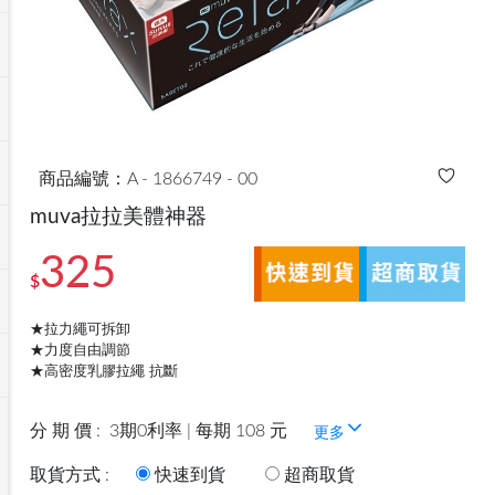
商品編號：A - 1866749 - 00
muva拉拉美體神器
325
$
★拉力繩可拆卸
★力度自由調節
★高密度乳膠拉繩 抗斷
分 期 價 :
3期0利率 | 每期 108 元
更多
取貨方式 :
快速到貨
超商取貨