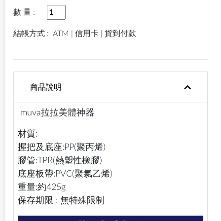
數 量 :
結帳方式 :
ATM | 信用卡 | 貨到付款
商品說明
muva拉拉美體神器
材質:
握把及底座:PP(聚丙烯)
膠管:TPR(熱塑性橡膠)
底座板帶:PVC(聚氯乙烯)
重量:約425g
保存期限 : 無特殊限制