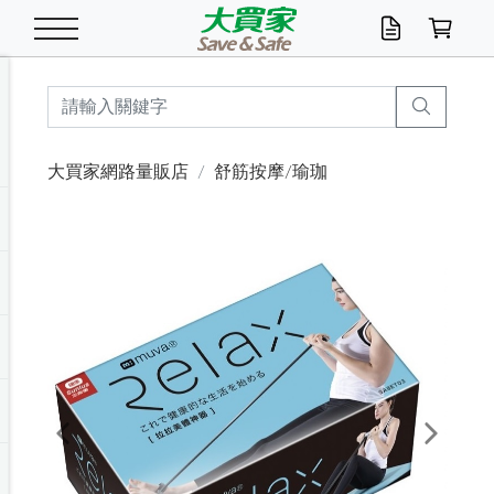
米/五穀/濃湯
休閒零嘴
養生保健/常備品
沐浴乳香皂
鍋具/飲水/廚房
衛生紙/濕巾
廚房家電
文具/辦公用品
冷凍免運
米/糙米
食用油
包麵
魚罐
初一十五拜拜懶
餅乾
糖果/蜜餞/果凍
茶飲料
雞精/飲品
奶粉
綠茶
即溶咖啡
沐浴乳
洗髮/護髮
牙 刷
潔顏產品
臉部保養
鍋具/餐具
掃除/清潔用具
寢具/家具
寵物食品
抽取衛生紙/濕巾
洗衣精
廚房/餐具清潔
衛生棉
箱購免運區
料理鍋具
除濕/清淨機
除塵家電
電腦周邊
文具用品
機車/腳踏車百貨
戶外/休閒用品
服飾內著
生鮮食品
食品免運
季節活動
大買家網路量販店
舒筋按摩/瑜珈
油/調味料
美味餅乾
奶粉/穀麥片
美髮造型
掃除用具/照明/五金
衣物清潔
季節家電
汽機車百貨
箱購免運
五穀/南北貨
醬油.油膏.蠔油
碗麵/義大利麵
醬菜/玉米罐
零嘴
糕餅/點心
巧克力
果汁咖啡
機能保健
麥片/玉米片
紅茶
咖啡豆/粉/濾掛
香皂/洗手乳
造型髮品
牙膏/漱口水
卸妝/粉刺調理
面/眼膜
保鮮/微波
洗衣/曬衣用具
收納用品
寵物清潔/百貨
廚房紙巾/平版/
洗衣粉/皂
浴廁/水管清潔
嬰兒尿布
烤箱/微波/電磁爐
風扇/防蚊家電
美容家電
數位週邊
辦公文具/收納
汽車百貨
健身/按摩/瑜珈
配件
調理食品
清潔用品免運
店長推薦
泡麵 / 麵條
糖果/巧克力
特色茶品
口腔清潔
傢飾/收納/衛浴
居家清潔
生活家電
休閒/運動
主題專區
湯類/湯塊
調味用品
麵條/快煮麵/米粉
調理食品
堅果/海苔
洋芋片
碳酸/礦泉水
族群保健
沖調穀粉/隨手包
奶茶/花草茶
可可/糖/奶精
染髮產品
口腔配件
刮鬍用品
身體保養
飲水用具
電池/延長線
衛浴/毛巾
園藝用品
箱購免運區
漂白水/柔軟精
居家清潔/除濕芳
成人紙尿褲
快煮壺/烘碗機
電暖器
家用電器
手機/平板周邊
玩具/擺設小物
測量/護具/其他
男/女/機能包
居家/汽百用品
這夏不怕熱
罐頭調理包
飲料
咖啡/可可
臉部清潔
寵物/園藝
衛生棉/護墊
3C/電腦周邊/OA
服飾/配件
咖哩/沾拌醬/抹醬
箱購專區
肉鬆/肉醬罐
肉乾/豆乾
節日限定伴手禮
保久乳/豆米漿
常備/醫材/口罩
烏龍/普洱茶/其他
開架彩妝/防曬
廚房配件
燈泡/檯燈/照明
地墊/家飾品
日用活動區
箱購免運區
防蚊/殺蟲
咖啡機/果汁調理
辦公用具
球類/運動
戶外/室內鞋
綠意露營生活
開架/身體保養
成人/嬰兒紙尿褲
點心罐
機能飲料
▶保健品牌推薦
黑糖桂圓/蜂蜜醋
修繕/五金/祭祀
Previous
Next
箱購飲料