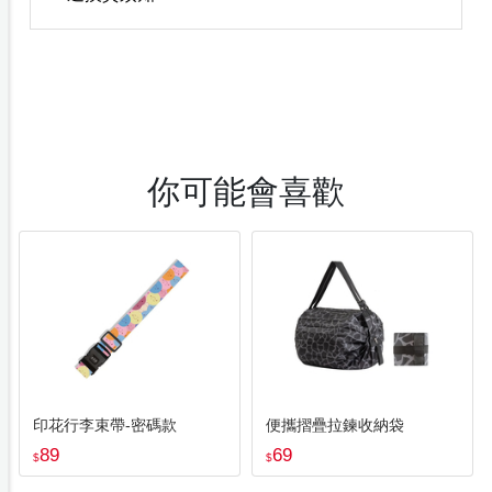
你可能會喜歡
印花行李束帶-密碼款
便攜摺疊拉鍊收納袋
89
69
$
$