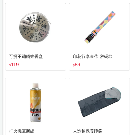
可提不鏽鋼蚊香盒
印花行李束帶-密碼款
119
89
$
$
打火機瓦斯罐
人造棉保暖睡袋