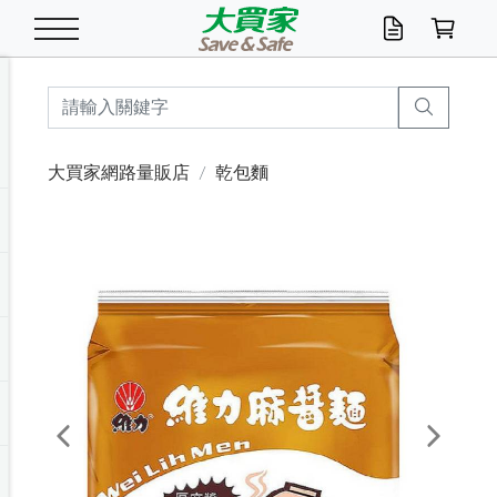
米/五穀/濃湯
休閒零嘴
養生保健/常備品
沐浴乳香皂
鍋具/飲水/廚房
衛生紙/濕巾
廚房家電
文具/辦公用品
冷凍免運
米/糙米
食用油
包麵
魚罐
初一十五拜拜懶
餅乾
糖果/蜜餞/果凍
茶飲料
雞精/飲品
奶粉
綠茶
即溶咖啡
沐浴乳
洗髮/護髮
牙 刷
潔顏產品
臉部保養
鍋具/餐具
掃除/清潔用具
寢具/家具
寵物食品
抽取衛生紙/濕巾
洗衣精
廚房/餐具清潔
衛生棉
箱購免運區
料理鍋具
除濕/清淨機
除塵家電
電腦周邊
文具用品
機車/腳踏車百貨
戶外/休閒用品
服飾內著
生鮮食品
食品免運
季節活動
大買家網路量販店
乾包麵
油/調味料
美味餅乾
奶粉/穀麥片
美髮造型
掃除用具/照明/五金
衣物清潔
季節家電
汽機車百貨
箱購免運
五穀/南北貨
醬油.油膏.蠔油
碗麵/義大利麵
醬菜/玉米罐
零嘴
糕餅/點心
巧克力
果汁咖啡
機能保健
麥片/玉米片
紅茶
咖啡豆/粉/濾掛
香皂/洗手乳
造型髮品
牙膏/漱口水
卸妝/粉刺調理
面/眼膜
保鮮/微波
洗衣/曬衣用具
收納用品
寵物清潔/百貨
廚房紙巾/平版/
洗衣粉/皂
浴廁/水管清潔
嬰兒尿布
烤箱/微波/電磁爐
風扇/防蚊家電
美容家電
數位週邊
辦公文具/收納
汽車百貨
健身/按摩/瑜珈
配件
調理食品
清潔用品免運
店長推薦
泡麵 / 麵條
糖果/巧克力
特色茶品
口腔清潔
傢飾/收納/衛浴
居家清潔
生活家電
休閒/運動
主題專區
湯類/湯塊
調味用品
麵條/快煮麵/米粉
調理食品
堅果/海苔
洋芋片
碳酸/礦泉水
族群保健
沖調穀粉/隨手包
奶茶/花草茶
可可/糖/奶精
染髮產品
口腔配件
刮鬍用品
身體保養
飲水用具
電池/延長線
衛浴/毛巾
園藝用品
箱購免運區
漂白水/柔軟精
居家清潔/除濕芳
成人紙尿褲
快煮壺/烘碗機
電暖器
家用電器
手機/平板周邊
玩具/擺設小物
測量/護具/其他
男/女/機能包
居家/汽百用品
這夏不怕熱
罐頭調理包
飲料
咖啡/可可
臉部清潔
寵物/園藝
衛生棉/護墊
3C/電腦周邊/OA
服飾/配件
咖哩/沾拌醬/抹醬
箱購專區
肉鬆/肉醬罐
肉乾/豆乾
節日限定伴手禮
保久乳/豆米漿
常備/醫材/口罩
烏龍/普洱茶/其他
開架彩妝/防曬
廚房配件
燈泡/檯燈/照明
地墊/家飾品
日用活動區
箱購免運區
防蚊/殺蟲
咖啡機/果汁調理
辦公用具
球類/運動
戶外/室內鞋
綠意露營生活
開架/身體保養
成人/嬰兒紙尿褲
點心罐
機能飲料
▶保健品牌推薦
黑糖桂圓/蜂蜜醋
修繕/五金/祭祀
Previous
Next
箱購飲料