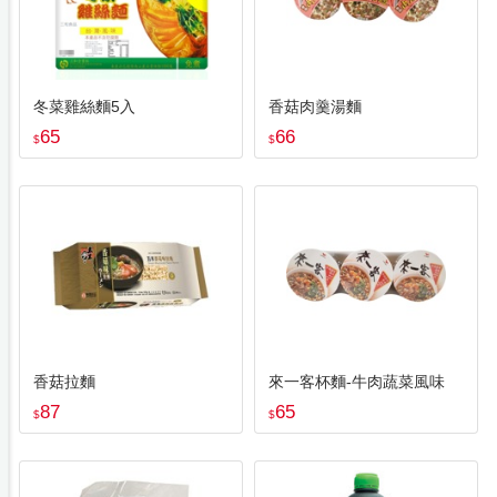
冬菜雞絲麵5入
香菇肉羹湯麵
65
66
$
$
香菇拉麵
來一客杯麵-牛肉蔬菜風味
87
65
$
$