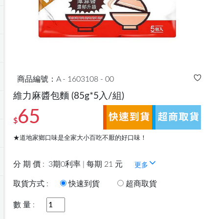
商品編號：A - 1603108 - 00
維力麻醬包麵
(85g*5入/組)
65
$
★道地家鄉口味是全家大小百吃不厭的好口味！
分 期 價 :
3期0利率 | 每期 21 元
更多
取貨方式 :
快速到貨
超商取貨
數 量 :