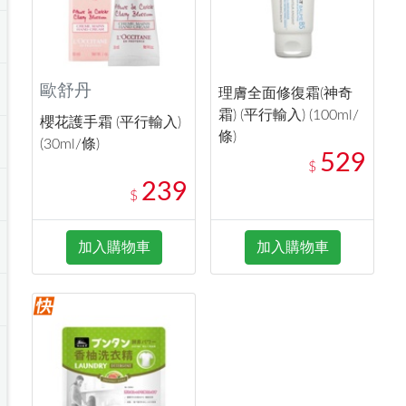
歐舒丹
理膚全面修復霜(神奇
霜) (平行輸入) (100ml/
櫻花護手霜 (平行輸入)
條)
(30ml/條)
529
$
239
$
加入購物車
加入購物車