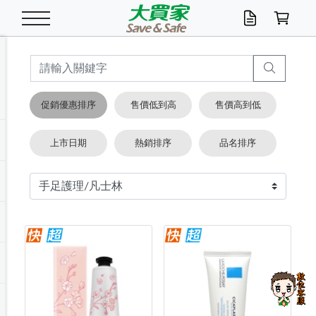
米/五穀/濃湯
休閒零嘴
養生保健/常備品
沐浴乳香皂
鍋具/飲水/廚房
衛生紙/濕巾
廚房家電
文具/辦公用品
冷凍免運
米/糙米
食用油
包麵
魚罐
初一十五拜拜懶
餅乾
糖果/蜜餞/果凍
茶飲料
雞精/飲品
奶粉
綠茶
即溶咖啡
沐浴乳
洗髮/護髮
牙 刷
潔顏產品
臉部保養
鍋具/餐具
掃除/清潔用具
寢具/家具
寵物食品
抽取衛生紙/濕巾
洗衣精
廚房/餐具清潔
衛生棉
箱購免運區
料理鍋具
除濕/清淨機
除塵家電
電腦周邊
文具用品
機車/腳踏車百貨
戶外/休閒用品
服飾內著
生鮮食品
食品免運
季節活動
促銷優惠排序
售價低到高
售價高到低
油/調味料
美味餅乾
奶粉/穀麥片
美髮造型
掃除用具/照明/五金
衣物清潔
季節家電
汽機車百貨
箱購免運
五穀/南北貨
醬油.油膏.蠔油
碗麵/義大利麵
醬菜/玉米罐
零嘴
糕餅/點心
巧克力
果汁咖啡
機能保健
麥片/玉米片
紅茶
咖啡豆/粉/濾掛
香皂/洗手乳
造型髮品
牙膏/漱口水
卸妝/粉刺調理
面/眼膜
保鮮/微波
洗衣/曬衣用具
收納用品
寵物清潔/百貨
廚房紙巾/平版/
洗衣粉/皂
浴廁/水管清潔
嬰兒尿布
烤箱/微波/電磁爐
風扇/防蚊家電
美容家電
數位週邊
辦公文具/收納
汽車百貨
健身/按摩/瑜珈
配件
調理食品
清潔用品免運
店長推薦
上市日期
熱銷排序
品名排序
泡麵 / 麵條
糖果/巧克力
特色茶品
口腔清潔
傢飾/收納/衛浴
居家清潔
生活家電
休閒/運動
主題專區
湯類/湯塊
調味用品
麵條/快煮麵/米粉
調理食品
堅果/海苔
洋芋片
碳酸/礦泉水
族群保健
沖調穀粉/隨手包
奶茶/花草茶
可可/糖/奶精
染髮產品
口腔配件
刮鬍用品
身體保養
飲水用具
電池/延長線
衛浴/毛巾
園藝用品
箱購免運區
漂白水/柔軟精
居家清潔/除濕芳
成人紙尿褲
快煮壺/烘碗機
電暖器
家用電器
手機/平板周邊
玩具/擺設小物
測量/護具/其他
男/女/機能包
居家/汽百用品
這夏不怕熱
罐頭調理包
飲料
咖啡/可可
臉部清潔
寵物/園藝
衛生棉/護墊
3C/電腦周邊/OA
服飾/配件
咖哩/沾拌醬/抹醬
箱購專區
肉鬆/肉醬罐
肉乾/豆乾
節日限定伴手禮
保久乳/豆米漿
常備/醫材/口罩
烏龍/普洱茶/其他
開架彩妝/防曬
廚房配件
燈泡/檯燈/照明
地墊/家飾品
日用活動區
箱購免運區
防蚊/殺蟲
咖啡機/果汁調理
辦公用具
球類/運動
戶外/室內鞋
綠意露營生活
開架/身體保養
成人/嬰兒紙尿褲
點心罐
機能飲料
▶保健品牌推薦
黑糖桂圓/蜂蜜醋
修繕/五金/祭祀
箱購飲料