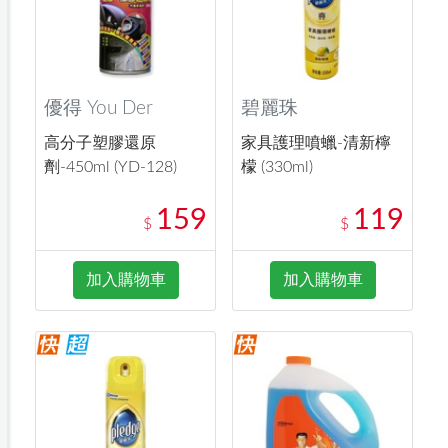
優得 You Der
碧麗珠
高分子塑膠還原
家具護理噴蠟-清新檸
劑-450ml (YD-128)
檬 (330ml)
159
119
$
$
加入購物車
加入購物車