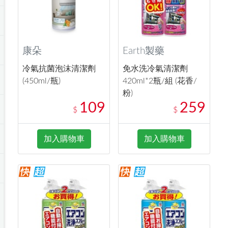
康朵
Earth製藥
冷氣抗菌泡沫清潔劑
免水洗冷氣清潔劑
(450ml/瓶)
420ml*2瓶/組 (花香/
粉)
109
259
$
$
加入購物車
加入購物車