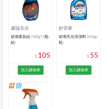
威猛先生
妙管家
玻璃重裝組 (500g*2瓶/
玻璃亮光清潔劑 (650g/
組)
瓶)
105
55
$
$
加入購物車
加入購物車