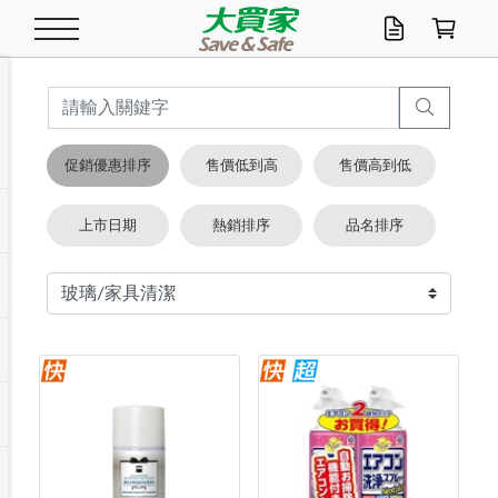
米/五穀/濃湯
休閒零嘴
養生保健/常備品
沐浴乳香皂
鍋具/飲水/廚房
衛生紙/濕巾
廚房家電
文具/辦公用品
冷凍免運
米/糙米
食用油
包麵
魚罐
初一十五拜拜懶
餅乾
糖果/蜜餞/果凍
茶飲料
雞精/飲品
奶粉
綠茶
即溶咖啡
沐浴乳
洗髮/護髮
牙 刷
潔顏產品
臉部保養
鍋具/餐具
掃除/清潔用具
寢具/家具
寵物食品
抽取衛生紙/濕巾
洗衣精
廚房/餐具清潔
衛生棉
箱購免運區
料理鍋具
除濕/清淨機
除塵家電
電腦周邊
文具用品
機車/腳踏車百貨
戶外/休閒用品
服飾內著
生鮮食品
食品免運
季節活動
促銷優惠排序
售價低到高
售價高到低
油/調味料
美味餅乾
奶粉/穀麥片
美髮造型
掃除用具/照明/五金
衣物清潔
季節家電
汽機車百貨
箱購免運
五穀/南北貨
醬油.油膏.蠔油
碗麵/義大利麵
醬菜/玉米罐
零嘴
糕餅/點心
巧克力
果汁咖啡
機能保健
麥片/玉米片
紅茶
咖啡豆/粉/濾掛
香皂/洗手乳
造型髮品
牙膏/漱口水
卸妝/粉刺調理
面/眼膜
保鮮/微波
洗衣/曬衣用具
收納用品
寵物清潔/百貨
廚房紙巾/平版/
洗衣粉/皂
浴廁/水管清潔
嬰兒尿布
烤箱/微波/電磁爐
風扇/防蚊家電
美容家電
數位週邊
辦公文具/收納
汽車百貨
健身/按摩/瑜珈
配件
調理食品
清潔用品免運
店長推薦
上市日期
熱銷排序
品名排序
泡麵 / 麵條
糖果/巧克力
特色茶品
口腔清潔
傢飾/收納/衛浴
居家清潔
生活家電
休閒/運動
主題專區
湯類/湯塊
調味用品
麵條/快煮麵/米粉
調理食品
堅果/海苔
洋芋片
碳酸/礦泉水
族群保健
沖調穀粉/隨手包
奶茶/花草茶
可可/糖/奶精
染髮產品
口腔配件
刮鬍用品
身體保養
飲水用具
電池/延長線
衛浴/毛巾
園藝用品
箱購免運區
漂白水/柔軟精
居家清潔/除濕芳
成人紙尿褲
快煮壺/烘碗機
電暖器
家用電器
手機/平板周邊
玩具/擺設小物
測量/護具/其他
男/女/機能包
居家/汽百用品
這夏不怕熱
罐頭調理包
飲料
咖啡/可可
臉部清潔
寵物/園藝
衛生棉/護墊
3C/電腦周邊/OA
服飾/配件
咖哩/沾拌醬/抹醬
箱購專區
肉鬆/肉醬罐
肉乾/豆乾
節日限定伴手禮
保久乳/豆米漿
常備/醫材/口罩
烏龍/普洱茶/其他
開架彩妝/防曬
廚房配件
燈泡/檯燈/照明
地墊/家飾品
日用活動區
箱購免運區
防蚊/殺蟲
咖啡機/果汁調理
辦公用具
球類/運動
戶外/室內鞋
綠意露營生活
開架/身體保養
成人/嬰兒紙尿褲
點心罐
機能飲料
▶保健品牌推薦
黑糖桂圓/蜂蜜醋
修繕/五金/祭祀
箱購飲料