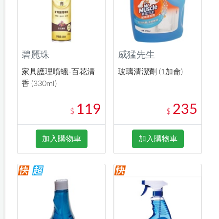
碧麗珠
威猛先生
家具護理噴蠟-百花清
玻璃清潔劑 (1加侖)
香 (330ml)
119
235
$
$
加入購物車
加入購物車