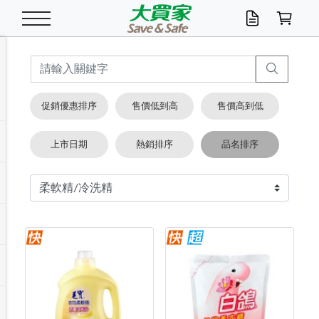
米/五穀/濃湯
休閒零嘴
養生保健/常備品
沐浴乳香皂
鍋具/飲水/廚房
衛生紙/濕巾
廚房家電
文具/辦公用品
冷凍免運
米/糙米
食用油
包麵
魚罐
初一十五拜拜懶
餅乾
糖果/蜜餞/果凍
茶飲料
雞精/飲品
奶粉
綠茶
即溶咖啡
沐浴乳
洗髮/護髮
牙 刷
潔顏產品
臉部保養
鍋具/餐具
掃除/清潔用具
寢具/家具
寵物食品
抽取衛生紙/濕巾
洗衣精
廚房/餐具清潔
衛生棉
箱購免運區
料理鍋具
除濕/清淨機
除塵家電
電腦周邊
文具用品
機車/腳踏車百貨
戶外/休閒用品
服飾內著
生鮮食品
食品免運
季節活動
促銷優惠排序
售價低到高
售價高到低
油/調味料
美味餅乾
奶粉/穀麥片
美髮造型
掃除用具/照明/五金
衣物清潔
季節家電
汽機車百貨
箱購免運
五穀/南北貨
醬油.油膏.蠔油
碗麵/義大利麵
醬菜/玉米罐
零嘴
糕餅/點心
巧克力
果汁咖啡
機能保健
麥片/玉米片
紅茶
咖啡豆/粉/濾掛
香皂/洗手乳
造型髮品
牙膏/漱口水
卸妝/粉刺調理
面/眼膜
保鮮/微波
洗衣/曬衣用具
收納用品
寵物清潔/百貨
廚房紙巾/平版/
洗衣粉/皂
浴廁/水管清潔
嬰兒尿布
烤箱/微波/電磁爐
風扇/防蚊家電
美容家電
數位週邊
辦公文具/收納
汽車百貨
健身/按摩/瑜珈
配件
調理食品
清潔用品免運
店長推薦
上市日期
熱銷排序
品名排序
泡麵 / 麵條
糖果/巧克力
特色茶品
口腔清潔
傢飾/收納/衛浴
居家清潔
生活家電
休閒/運動
主題專區
湯類/湯塊
調味用品
麵條/快煮麵/米粉
調理食品
堅果/海苔
洋芋片
碳酸/礦泉水
族群保健
沖調穀粉/隨手包
奶茶/花草茶
可可/糖/奶精
染髮產品
口腔配件
刮鬍用品
身體保養
飲水用具
電池/延長線
衛浴/毛巾
園藝用品
箱購免運區
漂白水/柔軟精
居家清潔/除濕芳
成人紙尿褲
快煮壺/烘碗機
電暖器
家用電器
手機/平板周邊
玩具/擺設小物
測量/護具/其他
男/女/機能包
居家/汽百用品
這夏不怕熱
罐頭調理包
飲料
咖啡/可可
臉部清潔
寵物/園藝
衛生棉/護墊
3C/電腦周邊/OA
服飾/配件
咖哩/沾拌醬/抹醬
箱購專區
肉鬆/肉醬罐
肉乾/豆乾
節日限定伴手禮
保久乳/豆米漿
常備/醫材/口罩
烏龍/普洱茶/其他
開架彩妝/防曬
廚房配件
燈泡/檯燈/照明
地墊/家飾品
日用活動區
箱購免運區
防蚊/殺蟲
咖啡機/果汁調理
辦公用具
球類/運動
戶外/室內鞋
綠意露營生活
開架/身體保養
成人/嬰兒紙尿褲
點心罐
機能飲料
▶保健品牌推薦
黑糖桂圓/蜂蜜醋
修繕/五金/祭祀
箱購飲料