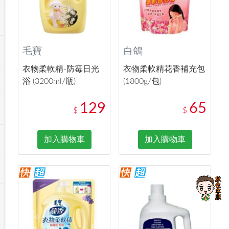
毛寶
白鴿
衣物柔軟精-防霉日光
衣物柔軟精花香補充包
浴 (3200ml/瓶)
(1800g/包)
129
65
$
$
加入購物車
加入購物車