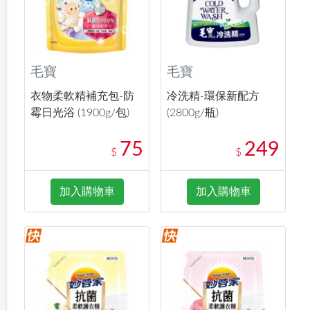
毛寶
毛寶
衣物柔軟精補充包-防
冷洗精-環保新配方
霉日光浴 (1900g/包)
(2800g/瓶)
75
249
$
$
加入購物車
加入購物車