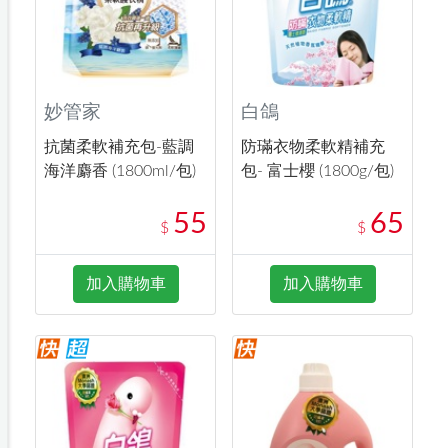
妙管家
白鴿
抗菌柔軟補充包-藍調
防璊衣物柔軟精補充
海洋麝香 (1800ml/包)
包- 富士櫻 (1800g/包)
55
65
$
$
加入購物車
加入購物車