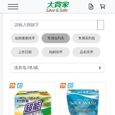
米/五穀/濃湯
休閒零嘴
養生保健/常備品
沐浴乳香皂
鍋具/飲水/廚房
衛生紙/濕巾
廚房家電
文具/辦公用品
冷凍免運
米/糙米
食用油
包麵
魚罐
初一十五拜拜懶
餅乾
糖果/蜜餞/果凍
茶飲料
雞精/飲品
奶粉
綠茶
即溶咖啡
沐浴乳
洗髮/護髮
牙 刷
潔顏產品
臉部保養
鍋具/餐具
掃除/清潔用具
寢具/家具
寵物食品
抽取衛生紙/濕巾
洗衣精
廚房/餐具清潔
衛生棉
箱購免運區
料理鍋具
除濕/清淨機
除塵家電
電腦周邊
文具用品
機車/腳踏車百貨
戶外/休閒用品
服飾內著
生鮮食品
食品免運
季節活動
促銷優惠排序
售價低到高
售價高到低
油/調味料
美味餅乾
奶粉/穀麥片
美髮造型
掃除用具/照明/五金
衣物清潔
季節家電
汽機車百貨
箱購免運
五穀/南北貨
醬油.油膏.蠔油
碗麵/義大利麵
醬菜/玉米罐
零嘴
糕餅/點心
巧克力
果汁咖啡
機能保健
麥片/玉米片
紅茶
咖啡豆/粉/濾掛
香皂/洗手乳
造型髮品
牙膏/漱口水
卸妝/粉刺調理
面/眼膜
保鮮/微波
洗衣/曬衣用具
收納用品
寵物清潔/百貨
廚房紙巾/平版/
洗衣粉/皂
浴廁/水管清潔
嬰兒尿布
烤箱/微波/電磁爐
風扇/防蚊家電
美容家電
數位週邊
辦公文具/收納
汽車百貨
健身/按摩/瑜珈
配件
調理食品
清潔用品免運
店長推薦
上市日期
熱銷排序
品名排序
泡麵 / 麵條
糖果/巧克力
特色茶品
口腔清潔
傢飾/收納/衛浴
居家清潔
生活家電
休閒/運動
主題專區
湯類/湯塊
調味用品
麵條/快煮麵/米粉
調理食品
堅果/海苔
洋芋片
碳酸/礦泉水
族群保健
沖調穀粉/隨手包
奶茶/花草茶
可可/糖/奶精
染髮產品
口腔配件
刮鬍用品
身體保養
飲水用具
電池/延長線
衛浴/毛巾
園藝用品
箱購免運區
漂白水/柔軟精
居家清潔/除濕芳
成人紙尿褲
快煮壺/烘碗機
電暖器
家用電器
手機/平板周邊
玩具/擺設小物
測量/護具/其他
男/女/機能包
居家/汽百用品
這夏不怕熱
罐頭調理包
飲料
咖啡/可可
臉部清潔
寵物/園藝
衛生棉/護墊
3C/電腦周邊/OA
服飾/配件
咖哩/沾拌醬/抹醬
箱購專區
肉鬆/肉醬罐
肉乾/豆乾
節日限定伴手禮
保久乳/豆米漿
常備/醫材/口罩
烏龍/普洱茶/其他
開架彩妝/防曬
廚房配件
燈泡/檯燈/照明
地墊/家飾品
日用活動區
箱購免運區
防蚊/殺蟲
咖啡機/果汁調理
辦公用具
球類/運動
戶外/室內鞋
綠意露營生活
開架/身體保養
成人/嬰兒紙尿褲
點心罐
機能飲料
▶保健品牌推薦
黑糖桂圓/蜂蜜醋
修繕/五金/祭祀
箱購飲料