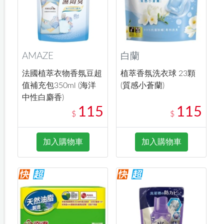
AMAZE
白蘭
法國植萃衣物香氛豆超
植萃香氛洗衣球 23顆
值補充包350ml (海洋
(質感小蒼蘭)
中性白麝香)
115
115
$
$
加入購物車
加入購物車