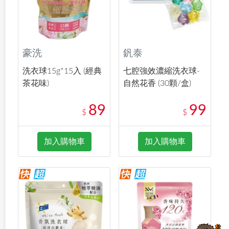
豪洗
釩泰
洗衣球15g*15入 (經典
七腔強效濃縮洗衣球-
茶花味)
自然花香 (30顆/盒)
89
99
$
$
加入購物車
加入購物車