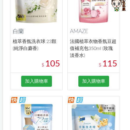
白蘭
AMAZE
植萃香氛洗衣球 23顆
法國植萃衣物香氛豆超
(純淨白麝香)
值補充包350ml (玫瑰
淡香水)
105
115
$
$
加入購物車
加入購物車