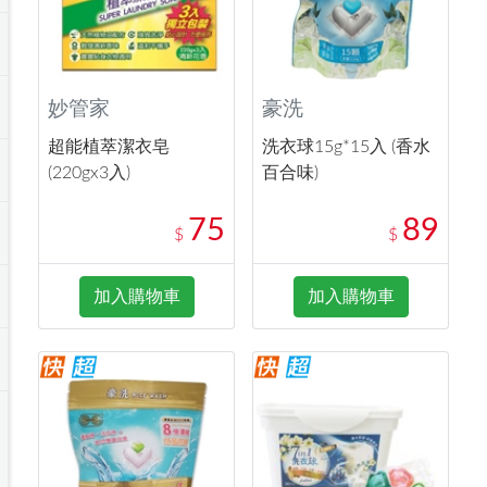
妙管家
豪洗
超能植萃潔衣皂
洗衣球15g*15入 (香水
(220gx3入)
百合味)
75
89
$
$
加入購物車
加入購物車