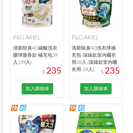
P&G ARIEL
P&G ARIEL
清新除臭4D碳酸洗衣
清新除臭4D洗衣球補
膠球微香款 補充包39
充包-深綠款室內曬衣
入 (39入)
用28入 (深綠款室內曬
235
235
衣用-28入)
$
$
加入購物車
加入購物車