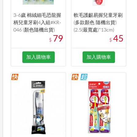
3-6歲 棉絨細毛恐龍握
軟毛護齦易握兒童牙刷
柄兒童牙刷4入組#KR-
(多款顏色 隨機出貨)
046 (顏色隨機出貨)
(2.5(最寬處)*13cm)
79
45
$
$
加入購物車
加入購物車