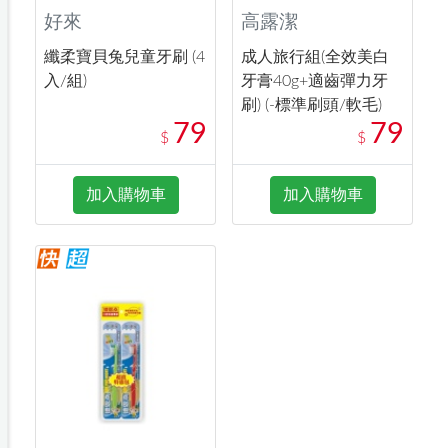
好來
高露潔
纖柔寶貝兔兒童牙刷 (4
成人旅行組(全效美白
入/組)
牙膏40g+適齒彈力牙
刷) (-標準刷頭/軟毛)
79
79
$
$
加入購物車
加入購物車