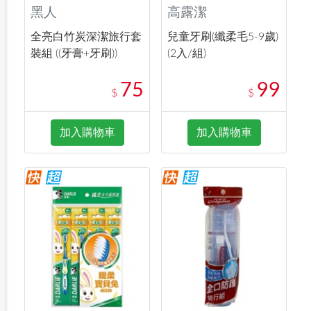
黑人
高露潔
全亮白竹炭深潔旅行套
兒童牙刷(纖柔毛5-9歲)
裝組 ((牙膏+牙刷))
(2入/組)
75
99
$
$
加入購物車
加入購物車