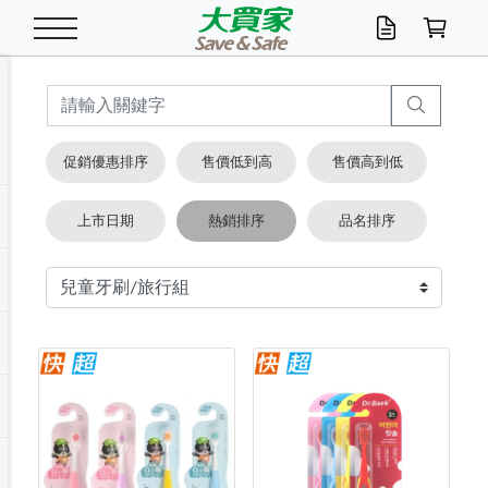
米/五穀/濃湯
休閒零嘴
養生保健/常備品
沐浴乳香皂
鍋具/飲水/廚房
衛生紙/濕巾
廚房家電
文具/辦公用品
冷凍免運
米/糙米
食用油
包麵
魚罐
初一十五拜拜懶
餅乾
糖果/蜜餞/果凍
茶飲料
雞精/飲品
奶粉
綠茶
即溶咖啡
沐浴乳
洗髮/護髮
牙 刷
潔顏產品
臉部保養
鍋具/餐具
掃除/清潔用具
寢具/家具
寵物食品
抽取衛生紙/濕巾
洗衣精
廚房/餐具清潔
衛生棉
箱購免運區
料理鍋具
除濕/清淨機
除塵家電
電腦周邊
文具用品
機車/腳踏車百貨
戶外/休閒用品
服飾內著
生鮮食品
食品免運
季節活動
促銷優惠排序
售價低到高
售價高到低
油/調味料
美味餅乾
奶粉/穀麥片
美髮造型
掃除用具/照明/五金
衣物清潔
季節家電
汽機車百貨
箱購免運
五穀/南北貨
醬油.油膏.蠔油
碗麵/義大利麵
醬菜/玉米罐
零嘴
糕餅/點心
巧克力
果汁咖啡
機能保健
麥片/玉米片
紅茶
咖啡豆/粉/濾掛
香皂/洗手乳
造型髮品
牙膏/漱口水
卸妝/粉刺調理
面/眼膜
保鮮/微波
洗衣/曬衣用具
收納用品
寵物清潔/百貨
廚房紙巾/平版/
洗衣粉/皂
浴廁/水管清潔
嬰兒尿布
烤箱/微波/電磁爐
風扇/防蚊家電
美容家電
數位週邊
辦公文具/收納
汽車百貨
健身/按摩/瑜珈
配件
調理食品
清潔用品免運
店長推薦
上市日期
熱銷排序
品名排序
泡麵 / 麵條
糖果/巧克力
特色茶品
口腔清潔
傢飾/收納/衛浴
居家清潔
生活家電
休閒/運動
主題專區
湯類/湯塊
調味用品
麵條/快煮麵/米粉
調理食品
堅果/海苔
洋芋片
碳酸/礦泉水
族群保健
沖調穀粉/隨手包
奶茶/花草茶
可可/糖/奶精
染髮產品
口腔配件
刮鬍用品
身體保養
飲水用具
電池/延長線
衛浴/毛巾
園藝用品
箱購免運區
漂白水/柔軟精
居家清潔/除濕芳
成人紙尿褲
快煮壺/烘碗機
電暖器
家用電器
手機/平板周邊
玩具/擺設小物
測量/護具/其他
男/女/機能包
居家/汽百用品
這夏不怕熱
罐頭調理包
飲料
咖啡/可可
臉部清潔
寵物/園藝
衛生棉/護墊
3C/電腦周邊/OA
服飾/配件
咖哩/沾拌醬/抹醬
箱購專區
肉鬆/肉醬罐
肉乾/豆乾
節日限定伴手禮
保久乳/豆米漿
常備/醫材/口罩
烏龍/普洱茶/其他
開架彩妝/防曬
廚房配件
燈泡/檯燈/照明
地墊/家飾品
日用活動區
箱購免運區
防蚊/殺蟲
咖啡機/果汁調理
辦公用具
球類/運動
戶外/室內鞋
綠意露營生活
開架/身體保養
成人/嬰兒紙尿褲
點心罐
機能飲料
▶保健品牌推薦
黑糖桂圓/蜂蜜醋
修繕/五金/祭祀
箱購飲料