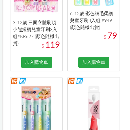
6-12歲 彩色細毛柔護
兒童牙刷4入組 #949
3-12歲 三面立體刷頭
(顏色隨機出貨)
小熊握柄兒童牙刷3入
79
組#KR627 (顏色隨機出
$
119
貨)
$
加入購物車
加入購物車