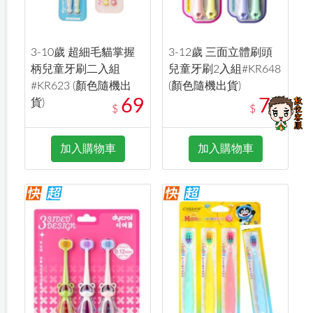
3-10歲 超細毛貓掌握
3-12歲 三面立體刷頭
柄兒童牙刷二入組
兒童牙刷2入組#KR648
#KR623 (顏色隨機出
(顏色隨機出貨)
69
79
貨)
$
$
加入購物車
加入購物車