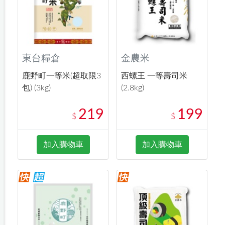
東台糧倉
金農米
鹿野町一等米(超取限3
西螺王 一等壽司米
包) (3kg)
(2.8kg)
219
199
$
$
加入購物車
加入購物車