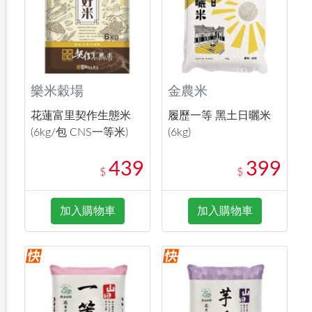
樂米穀場
金農米
花蓮富里契作生態米
履歷一等 黑土日曬米
(6kg/包 CNS一等米)
(6kg)
439
399
$
$
加入購物車
加入購物車