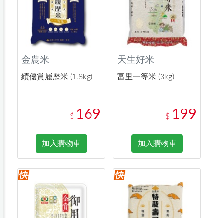
金農米
天生好米
績優賞履歷米 (1.8kg)
富里一等米 (3kg)
169
199
$
$
加入購物車
加入購物車