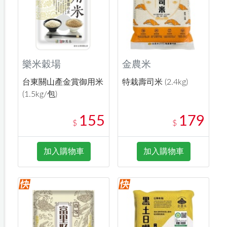
樂米穀場
金農米
台東關山產金賞御用米
特栽壽司米 (2.4kg)
(1.5kg/包)
155
179
$
$
加入購物車
加入購物車