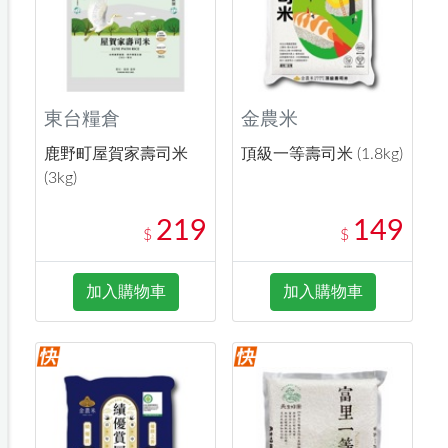
東台糧倉
金農米
鹿野町屋賀家壽司米
頂級一等壽司米 (1.8kg)
(3kg)
219
149
$
$
加入購物車
加入購物車