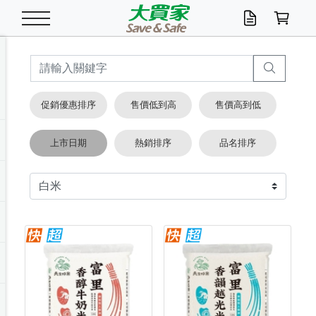
米/五穀/濃湯
休閒零嘴
養生保健/常備品
沐浴乳香皂
鍋具/飲水/廚房
衛生紙/濕巾
廚房家電
文具/辦公用品
冷凍免運
米/糙米
食用油
包麵
魚罐
初一十五拜拜懶
餅乾
糖果/蜜餞/果凍
茶飲料
雞精/飲品
奶粉
綠茶
即溶咖啡
沐浴乳
洗髮/護髮
牙 刷
潔顏產品
臉部保養
鍋具/餐具
掃除/清潔用具
寢具/家具
寵物食品
抽取衛生紙/濕巾
洗衣精
廚房/餐具清潔
衛生棉
箱購免運區
料理鍋具
除濕/清淨機
除塵家電
電腦周邊
文具用品
機車/腳踏車百貨
戶外/休閒用品
服飾內著
生鮮食品
食品免運
季節活動
促銷優惠排序
售價低到高
售價高到低
油/調味料
美味餅乾
奶粉/穀麥片
美髮造型
掃除用具/照明/五金
衣物清潔
季節家電
汽機車百貨
箱購免運
五穀/南北貨
醬油.油膏.蠔油
碗麵/義大利麵
醬菜/玉米罐
零嘴
糕餅/點心
巧克力
果汁咖啡
機能保健
麥片/玉米片
紅茶
咖啡豆/粉/濾掛
香皂/洗手乳
造型髮品
牙膏/漱口水
卸妝/粉刺調理
面/眼膜
保鮮/微波
洗衣/曬衣用具
收納用品
寵物清潔/百貨
廚房紙巾/平版/
洗衣粉/皂
浴廁/水管清潔
嬰兒尿布
烤箱/微波/電磁爐
風扇/防蚊家電
美容家電
數位週邊
辦公文具/收納
汽車百貨
健身/按摩/瑜珈
配件
調理食品
清潔用品免運
店長推薦
上市日期
熱銷排序
品名排序
泡麵 / 麵條
糖果/巧克力
特色茶品
口腔清潔
傢飾/收納/衛浴
居家清潔
生活家電
休閒/運動
主題專區
湯類/湯塊
調味用品
麵條/快煮麵/米粉
調理食品
堅果/海苔
洋芋片
碳酸/礦泉水
族群保健
沖調穀粉/隨手包
奶茶/花草茶
可可/糖/奶精
染髮產品
口腔配件
刮鬍用品
身體保養
飲水用具
電池/延長線
衛浴/毛巾
園藝用品
箱購免運區
漂白水/柔軟精
居家清潔/除濕芳
成人紙尿褲
快煮壺/烘碗機
電暖器
家用電器
手機/平板周邊
玩具/擺設小物
測量/護具/其他
男/女/機能包
居家/汽百用品
這夏不怕熱
罐頭調理包
飲料
咖啡/可可
臉部清潔
寵物/園藝
衛生棉/護墊
3C/電腦周邊/OA
服飾/配件
咖哩/沾拌醬/抹醬
箱購專區
肉鬆/肉醬罐
肉乾/豆乾
節日限定伴手禮
保久乳/豆米漿
常備/醫材/口罩
烏龍/普洱茶/其他
開架彩妝/防曬
廚房配件
燈泡/檯燈/照明
地墊/家飾品
日用活動區
箱購免運區
防蚊/殺蟲
咖啡機/果汁調理
辦公用具
球類/運動
戶外/室內鞋
綠意露營生活
開架/身體保養
成人/嬰兒紙尿褲
點心罐
機能飲料
▶保健品牌推薦
黑糖桂圓/蜂蜜醋
修繕/五金/祭祀
箱購飲料