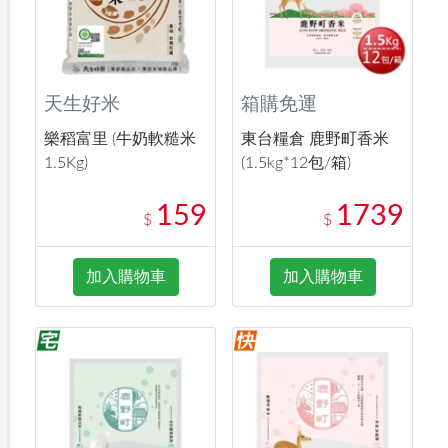
天生好米
箱購免運
樂稻富里 (牛奶軟糙米
東台糧倉 鹿野町香米
1.5Kg)
(1.5kg*12包/箱)
159
1739
$
$
加入購物車
加入購物車