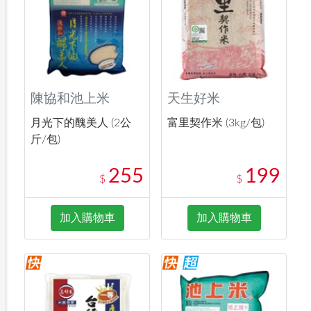
陳協和池上米
天生好米
月光下的醜美人 (2公
富里契作米 (3kg/包)
斤/包)
255
199
$
$
加入購物車
加入購物車