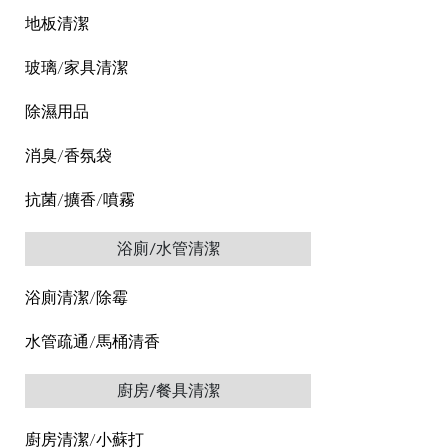
地板清潔
玻璃/家具清潔
除濕用品
消臭/香氛袋
抗菌/擴香/噴霧
浴廁/水管清潔
浴廁清潔/除霉
水管疏通/馬桶清香
廚房/餐具清潔
廚房清潔/小蘇打