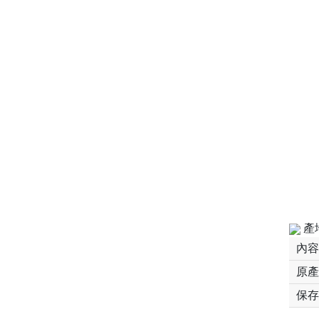
產
內容
原產
保存