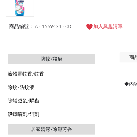
商品編號： A - 1569434 - 00
加入興趣清單
商
防蚊/殺蟲
液體電蚊香/蚊香
◆內
除蚊/防蚊液
除蟻滅鼠/驅蟲
殺蟑噴劑/餌劑
居家清潔/除濕芳香