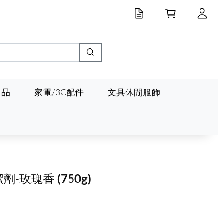
用品
家電/3C配件
文具休閒服飾
潔劑-玫瑰香
(750g)