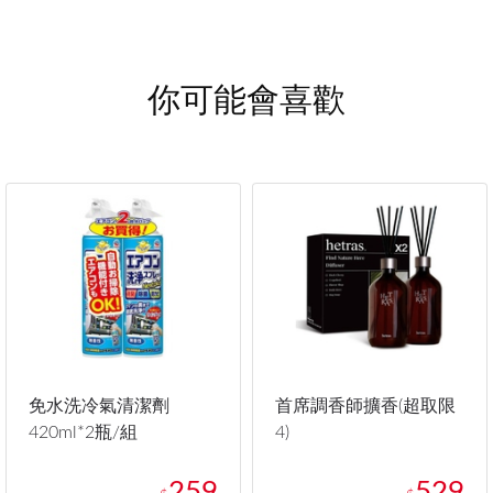
你可能會喜歡
免水洗冷氣清潔劑
首席調香師擴香(超取限
420ml*2瓶/組
4)
259
529