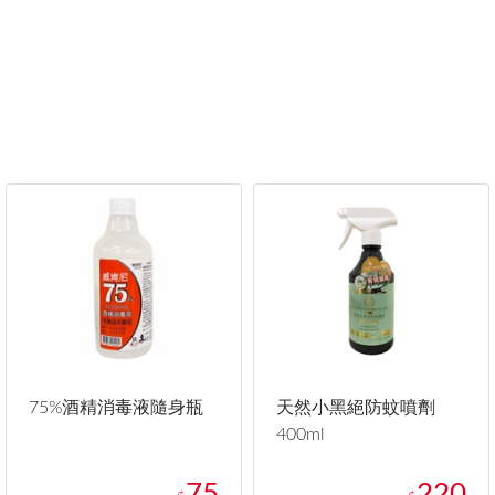
75%酒精消毒液隨身瓶
天然小黑絕防蚊噴劑
400ml
75
220