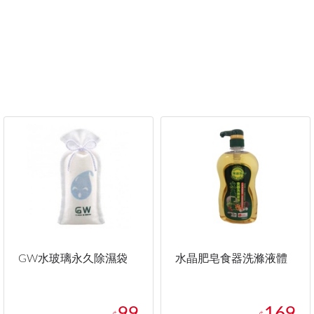
GW水玻璃永久除濕袋
水晶肥皂食器洗滌液體
99
169