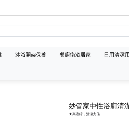
健
沐浴開架保養
餐廚衛浴居家
日用清潔
妙管家中性浴廁清
★高濃縮，清潔力佳