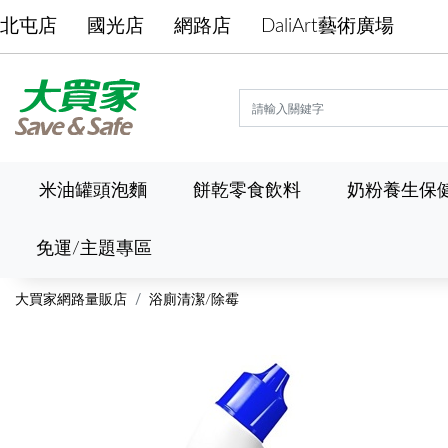
北屯店
國光店
網路店
DaliArt藝術廣場
米油罐頭泡麵
餅乾零食飲料
奶粉養生保
免運/主題專區
大買家網路量販店
浴廁清潔/除霉