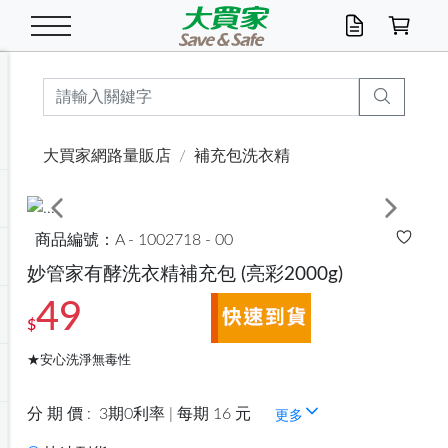
米/五穀/濃湯
休閒零嘴
養生保健/常備品
沐浴乳香皂
鍋具/飲水/廚房
衛生紙/濕巾
廚房家電
文具/辦公用品
冷凍免運
米/糙米
食用油
包麵
魚罐
初一十五拜拜懶
餅乾
糖果/蜜餞/果凍
茶飲料
雞精/飲品
奶粉
綠茶
即溶咖啡
沐浴乳
洗髮/護髮
牙 刷
潔顏產品
臉部保養
鍋具/餐具
掃除/清潔用具
寢具/家具
寵物食品
抽取衛生紙/濕巾
洗衣精
廚房/餐具清潔
衛生棉
箱購免運區
料理鍋具
除濕/清淨機
除塵家電
電腦周邊
文具用品
機車/腳踏車百貨
戶外/休閒用品
服飾內著
生鮮食品
食品免運
季節活動
大買家網路量販店
補充包洗衣精
油/調味料
美味餅乾
奶粉/穀麥片
美髮造型
掃除用具/照明/五金
衣物清潔
季節家電
汽機車百貨
箱購免運
五穀/南北貨
醬油.油膏.蠔油
碗麵/義大利麵
醬菜/玉米罐
零嘴
糕餅/點心
巧克力
果汁咖啡
機能保健
麥片/玉米片
紅茶
咖啡豆/粉/濾掛
香皂/洗手乳
造型髮品
牙膏/漱口水
卸妝/粉刺調理
面/眼膜
保鮮/微波
洗衣/曬衣用具
收納用品
寵物清潔/百貨
廚房紙巾/平版/
洗衣粉/皂
浴廁/水管清潔
嬰兒尿布
烤箱/微波/電磁爐
風扇/防蚊家電
美容家電
數位週邊
辦公文具/收納
汽車百貨
健身/按摩/瑜珈
配件
調理食品
清潔用品免運
店長推薦
Previous
Next
商品編號：A - 1002718 - 00
泡麵 / 麵條
糖果/巧克力
特色茶品
口腔清潔
傢飾/收納/衛浴
居家清潔
生活家電
休閒/運動
主題專區
湯類/湯塊
調味用品
麵條/快煮麵/米粉
調理食品
堅果/海苔
洋芋片
碳酸/礦泉水
族群保健
沖調穀粉/隨手包
奶茶/花草茶
可可/糖/奶精
染髮產品
口腔配件
刮鬍用品
身體保養
飲水用具
電池/延長線
衛浴/毛巾
園藝用品
箱購免運區
漂白水/柔軟精
居家清潔/除濕芳
成人紙尿褲
快煮壺/烘碗機
電暖器
家用電器
手機/平板周邊
玩具/擺設小物
測量/護具/其他
男/女/機能包
居家/汽百用品
這夏不怕熱
妙管家有酵洗衣精補充包
(亮彩2000g)
49
罐頭調理包
飲料
咖啡/可可
臉部清潔
寵物/園藝
衛生棉/護墊
3C/電腦周邊/OA
服飾/配件
咖哩/沾拌醬/抹醬
箱購專區
肉鬆/肉醬罐
肉乾/豆乾
節日限定伴手禮
保久乳/豆米漿
常備/醫材/口罩
烏龍/普洱茶/其他
開架彩妝/防曬
廚房配件
燈泡/檯燈/照明
地墊/家飾品
日用活動區
箱購免運區
防蚊/殺蟲
咖啡機/果汁調理
辦公用具
球類/運動
戶外/室內鞋
綠意露營生活
$
★安心洗淨無毒性
開架/身體保養
成人/嬰兒紙尿褲
點心罐
機能飲料
▶保健品牌推薦
黑糖桂圓/蜂蜜醋
修繕/五金/祭祀
分 期 價 :
3期0利率 | 每期 16 元
更多
箱購飲料