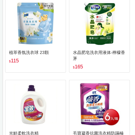
植萃香氛洗衣球 23顆
水晶肥皂洗衣用液体-檸檬香
茅
115
$
165
$
光鮮柔軟洗衣精
毛寶葳香抗菌洗衣精防蹣極