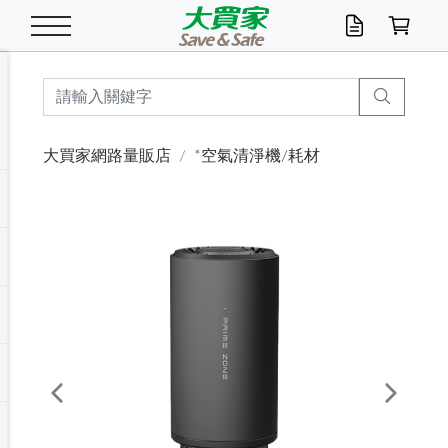
米/五穀/濃湯
休閒零嘴
養生保健/常備品
沐浴乳香皂
鍋具/飲水/廚房
衛生紙/濕巾
廚房家電
文具/辦公用品
冷凍免運
米/糙米
食用油
包麵
魚罐
初一十五拜拜懶
餅乾
糖果/蜜餞/果凍
茶飲料
雞精/飲品
奶粉
綠茶
即溶咖啡
沐浴乳
洗髮/護髮
牙 刷
潔顏產品
臉部保養
鍋具/餐具
掃除/清潔用具
寢具/家具
寵物食品
抽取衛生紙/濕巾
洗衣精
廚房/餐具清潔
衛生棉
箱購免運區
料理鍋具
除濕/清淨機
除塵家電
電腦周邊
文具用品
機車/腳踏車百貨
戶外/休閒用品
服飾內著
生鮮食品
食品免運
季節活動
大買家網路量販店
*空氣清淨機/耗材
油/調味料
美味餅乾
奶粉/穀麥片
美髮造型
掃除用具/照明/五金
衣物清潔
季節家電
汽機車百貨
箱購免運
五穀/南北貨
醬油.油膏.蠔油
碗麵/義大利麵
醬菜/玉米罐
零嘴
糕餅/點心
巧克力
果汁咖啡
機能保健
麥片/玉米片
紅茶
咖啡豆/粉/濾掛
香皂/洗手乳
造型髮品
牙膏/漱口水
卸妝/粉刺調理
面/眼膜
保鮮/微波
洗衣/曬衣用具
收納用品
寵物清潔/百貨
廚房紙巾/平版/
洗衣粉/皂
浴廁/水管清潔
嬰兒尿布
烤箱/微波/電磁爐
風扇/防蚊家電
美容家電
數位週邊
辦公文具/收納
汽車百貨
健身/按摩/瑜珈
配件
調理食品
清潔用品免運
店長推薦
泡麵 / 麵條
糖果/巧克力
特色茶品
口腔清潔
傢飾/收納/衛浴
居家清潔
生活家電
休閒/運動
主題專區
湯類/湯塊
調味用品
麵條/快煮麵/米粉
調理食品
堅果/海苔
洋芋片
碳酸/礦泉水
族群保健
沖調穀粉/隨手包
奶茶/花草茶
可可/糖/奶精
染髮產品
口腔配件
刮鬍用品
身體保養
飲水用具
電池/延長線
衛浴/毛巾
園藝用品
箱購免運區
漂白水/柔軟精
居家清潔/除濕芳
成人紙尿褲
快煮壺/烘碗機
電暖器
家用電器
手機/平板周邊
玩具/擺設小物
測量/護具/其他
男/女/機能包
居家/汽百用品
這夏不怕熱
罐頭調理包
飲料
咖啡/可可
臉部清潔
寵物/園藝
衛生棉/護墊
3C/電腦周邊/OA
服飾/配件
咖哩/沾拌醬/抹醬
箱購專區
肉鬆/肉醬罐
肉乾/豆乾
節日限定伴手禮
保久乳/豆米漿
常備/醫材/口罩
烏龍/普洱茶/其他
開架彩妝/防曬
廚房配件
燈泡/檯燈/照明
地墊/家飾品
日用活動區
箱購免運區
防蚊/殺蟲
咖啡機/果汁調理
辦公用具
球類/運動
戶外/室內鞋
綠意露營生活
開架/身體保養
成人/嬰兒紙尿褲
點心罐
機能飲料
▶保健品牌推薦
黑糖桂圓/蜂蜜醋
修繕/五金/祭祀
Previous
Next
箱購飲料