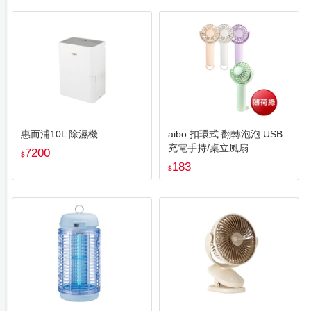
惠而浦10L 除濕機
aibo 扣環式 翻轉泡泡 USB
充電手持/桌立風扇
7200
$
183
$