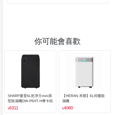
你可能會喜歡
SHARP夏普6L乾淨方mini美
【HERAN 禾聯】6L抑菌除
型除濕機DW-P6HT-H摩卡棕
濕機
6311
4080
$
$