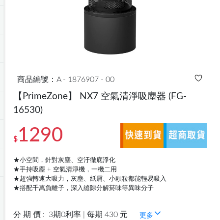
商品編號：A - 1876907 - 00
【PrimeZone】 NX7 空氣清淨吸塵器
(FG-
16530)
1290
$
★小空間，針對灰塵、空汙徹底淨化
★手持吸塵 + 空氣清淨機，一機二用
★超強轉速大吸力，灰塵、紙屑、小顆粒都能輕易吸入
★搭配千萬負離子，深入縫隙分解菸味等異味分子
分 期 價 :
3期0利率 | 每期 430 元
更多