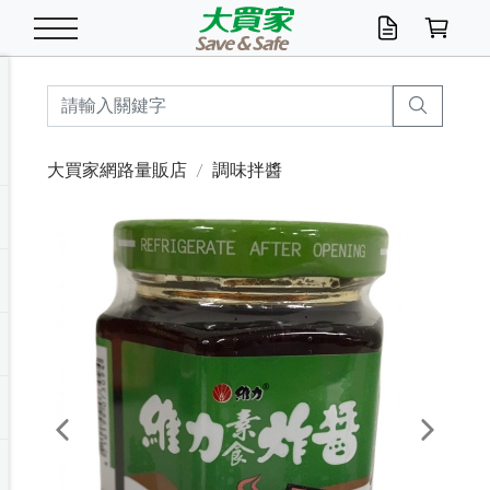
米/五穀/濃湯
休閒零嘴
養生保健/常備品
沐浴乳香皂
鍋具/飲水/廚房
衛生紙/濕巾
廚房家電
文具/辦公用品
冷凍免運
米/糙米
食用油
包麵
魚罐
初一十五拜拜懶
餅乾
糖果/蜜餞/果凍
茶飲料
雞精/飲品
奶粉
綠茶
即溶咖啡
沐浴乳
洗髮/護髮
牙 刷
潔顏產品
臉部保養
鍋具/餐具
掃除/清潔用具
寢具/家具
寵物食品
抽取衛生紙/濕巾
洗衣精
廚房/餐具清潔
衛生棉
箱購免運區
料理鍋具
除濕/清淨機
除塵家電
電腦周邊
文具用品
機車/腳踏車百貨
戶外/休閒用品
服飾內著
生鮮食品
食品免運
季節活動
大買家網路量販店
調味拌醬
油/調味料
美味餅乾
奶粉/穀麥片
美髮造型
掃除用具/照明/五金
衣物清潔
季節家電
汽機車百貨
箱購免運
五穀/南北貨
醬油.油膏.蠔油
碗麵/義大利麵
醬菜/玉米罐
零嘴
糕餅/點心
巧克力
果汁咖啡
機能保健
麥片/玉米片
紅茶
咖啡豆/粉/濾掛
香皂/洗手乳
造型髮品
牙膏/漱口水
卸妝/粉刺調理
面/眼膜
保鮮/微波
洗衣/曬衣用具
收納用品
寵物清潔/百貨
廚房紙巾/平版/
洗衣粉/皂
浴廁/水管清潔
嬰兒尿布
烤箱/微波/電磁爐
風扇/防蚊家電
美容家電
數位週邊
辦公文具/收納
汽車百貨
健身/按摩/瑜珈
配件
調理食品
清潔用品免運
店長推薦
泡麵 / 麵條
糖果/巧克力
特色茶品
口腔清潔
傢飾/收納/衛浴
居家清潔
生活家電
休閒/運動
主題專區
湯類/湯塊
調味用品
麵條/快煮麵/米粉
調理食品
堅果/海苔
洋芋片
碳酸/礦泉水
族群保健
沖調穀粉/隨手包
奶茶/花草茶
可可/糖/奶精
染髮產品
口腔配件
刮鬍用品
身體保養
飲水用具
電池/延長線
衛浴/毛巾
園藝用品
箱購免運區
漂白水/柔軟精
居家清潔/除濕芳
成人紙尿褲
快煮壺/烘碗機
電暖器
家用電器
手機/平板周邊
玩具/擺設小物
測量/護具/其他
男/女/機能包
居家/汽百用品
這夏不怕熱
罐頭調理包
飲料
咖啡/可可
臉部清潔
寵物/園藝
衛生棉/護墊
3C/電腦周邊/OA
服飾/配件
咖哩/沾拌醬/抹醬
箱購專區
肉鬆/肉醬罐
肉乾/豆乾
節日限定伴手禮
保久乳/豆米漿
常備/醫材/口罩
烏龍/普洱茶/其他
開架彩妝/防曬
廚房配件
燈泡/檯燈/照明
地墊/家飾品
日用活動區
箱購免運區
防蚊/殺蟲
咖啡機/果汁調理
辦公用具
球類/運動
戶外/室內鞋
綠意露營生活
開架/身體保養
成人/嬰兒紙尿褲
點心罐
機能飲料
▶保健品牌推薦
黑糖桂圓/蜂蜜醋
修繕/五金/祭祀
Previous
Next
箱購飲料