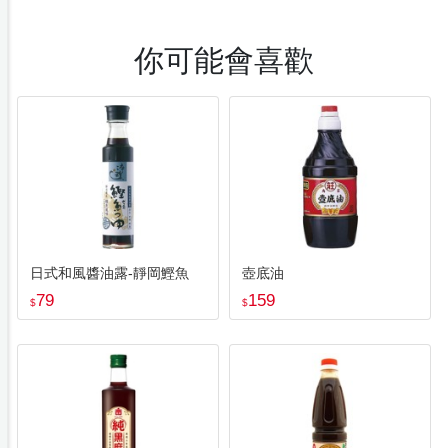
你可能會喜歡
日式和風醬油露-靜岡鰹魚
壺底油
79
159
$
$