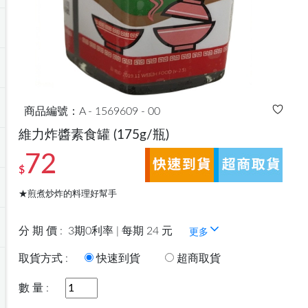
商品編號：A - 1569609 - 00
維力炸醬素食罐
(175g/瓶)
72
$
★煎煮炒炸的料理好幫手
分 期 價 :
3期0利率 | 每期 24 元
更多
取貨方式 :
快速到貨
超商取貨
數 量 :