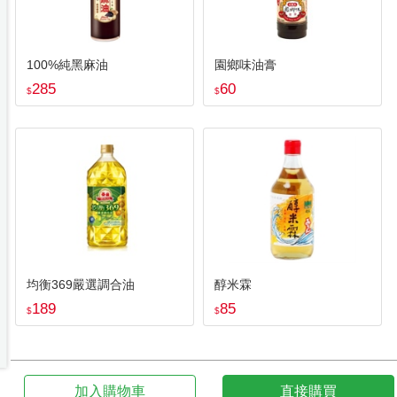
100%純黑麻油
園鄉味油膏
285
60
$
$
均衡369嚴選調合油
醇米霖
189
85
$
$
加入購物車
直接購買