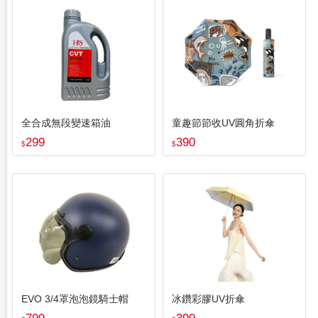
全合成無段變速箱油
童趣節節收UV圓角折傘
299
390
$
$
EVO 3/4罩泡泡鏡騎士帽
冰鑽彩膠UV折傘