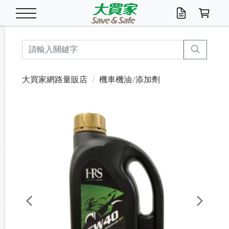
米/五穀/濃湯
休閒零嘴
養生保健/常備品
沐浴乳香皂
鍋具/飲水/廚房
衛生紙/濕巾
廚房家電
文具/辦公用品
冷凍免運
米/糙米
食用油
包麵
魚罐
初一十五拜拜懶
餅乾
糖果/蜜餞/果凍
茶飲料
雞精/飲品
奶粉
綠茶
即溶咖啡
沐浴乳
洗髮/護髮
牙 刷
潔顏產品
臉部保養
鍋具/餐具
掃除/清潔用具
寢具/家具
寵物食品
抽取衛生紙/濕巾
洗衣精
廚房/餐具清潔
衛生棉
箱購免運區
料理鍋具
除濕/清淨機
除塵家電
電腦周邊
文具用品
機車/腳踏車百貨
戶外/休閒用品
服飾內著
生鮮食品
食品免運
季節活動
大買家網路量販店
機車機油/添加劑
油/調味料
美味餅乾
奶粉/穀麥片
美髮造型
掃除用具/照明/五金
衣物清潔
季節家電
汽機車百貨
箱購免運
五穀/南北貨
醬油.油膏.蠔油
碗麵/義大利麵
醬菜/玉米罐
零嘴
糕餅/點心
巧克力
果汁咖啡
機能保健
麥片/玉米片
紅茶
咖啡豆/粉/濾掛
香皂/洗手乳
造型髮品
牙膏/漱口水
卸妝/粉刺調理
面/眼膜
保鮮/微波
洗衣/曬衣用具
收納用品
寵物清潔/百貨
廚房紙巾/平版/
洗衣粉/皂
浴廁/水管清潔
嬰兒尿布
烤箱/微波/電磁爐
風扇/防蚊家電
美容家電
數位週邊
辦公文具/收納
汽車百貨
健身/按摩/瑜珈
配件
調理食品
清潔用品免運
店長推薦
泡麵 / 麵條
糖果/巧克力
特色茶品
口腔清潔
傢飾/收納/衛浴
居家清潔
生活家電
休閒/運動
主題專區
湯類/湯塊
調味用品
麵條/快煮麵/米粉
調理食品
堅果/海苔
洋芋片
碳酸/礦泉水
族群保健
沖調穀粉/隨手包
奶茶/花草茶
可可/糖/奶精
染髮產品
口腔配件
刮鬍用品
身體保養
飲水用具
電池/延長線
衛浴/毛巾
園藝用品
箱購免運區
漂白水/柔軟精
居家清潔/除濕芳
成人紙尿褲
快煮壺/烘碗機
電暖器
家用電器
手機/平板周邊
玩具/擺設小物
測量/護具/其他
男/女/機能包
居家/汽百用品
這夏不怕熱
罐頭調理包
飲料
咖啡/可可
臉部清潔
寵物/園藝
衛生棉/護墊
3C/電腦周邊/OA
服飾/配件
咖哩/沾拌醬/抹醬
箱購專區
肉鬆/肉醬罐
肉乾/豆乾
節日限定伴手禮
保久乳/豆米漿
常備/醫材/口罩
烏龍/普洱茶/其他
開架彩妝/防曬
廚房配件
燈泡/檯燈/照明
地墊/家飾品
日用活動區
箱購免運區
防蚊/殺蟲
咖啡機/果汁調理
辦公用具
球類/運動
戶外/室內鞋
綠意露營生活
開架/身體保養
成人/嬰兒紙尿褲
點心罐
機能飲料
▶保健品牌推薦
黑糖桂圓/蜂蜜醋
修繕/五金/祭祀
Previous
Next
箱購飲料