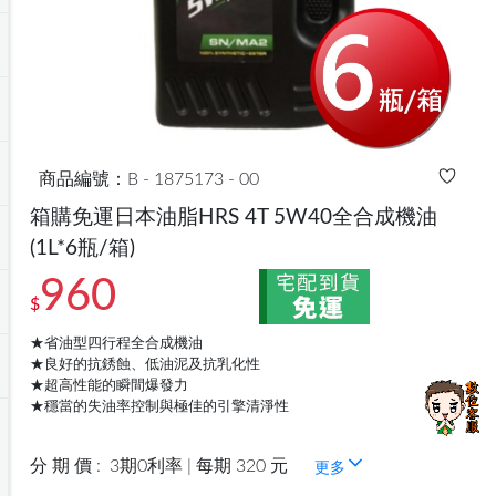
商品編號：B - 1875173 - 00
箱購免運日本油脂HRS 4T 5W40全合成機油
(1L*6瓶/箱)
960
$
★省油型四行程全合成機油
★良好的抗銹蝕、低油泥及抗乳化性
★超高性能的瞬間爆發力
★穩當的失油率控制與極佳的引擎清淨性
分 期 價 :
3期0利率 | 每期 320 元
更多