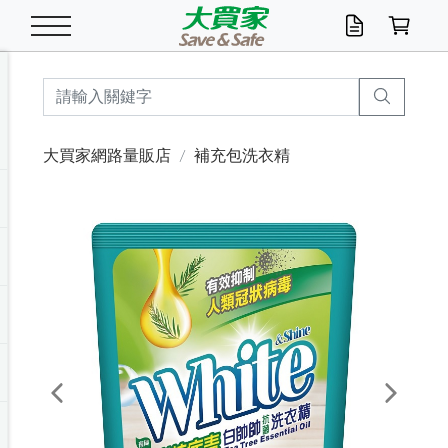
米/五穀/濃湯
休閒零嘴
養生保健/常備品
沐浴乳香皂
鍋具/飲水/廚房
衛生紙/濕巾
廚房家電
文具/辦公用品
冷凍免運
米/糙米
食用油
包麵
魚罐
初一十五拜拜懶
餅乾
糖果/蜜餞/果凍
茶飲料
雞精/飲品
奶粉
綠茶
即溶咖啡
沐浴乳
洗髮/護髮
牙 刷
潔顏產品
臉部保養
鍋具/餐具
掃除/清潔用具
寢具/家具
寵物食品
抽取衛生紙/濕巾
洗衣精
廚房/餐具清潔
衛生棉
箱購免運區
料理鍋具
除濕/清淨機
除塵家電
電腦周邊
文具用品
機車/腳踏車百貨
戶外/休閒用品
服飾內著
生鮮食品
食品免運
季節活動
大買家網路量販店
補充包洗衣精
油/調味料
美味餅乾
奶粉/穀麥片
美髮造型
掃除用具/照明/五金
衣物清潔
季節家電
汽機車百貨
箱購免運
五穀/南北貨
醬油.油膏.蠔油
碗麵/義大利麵
醬菜/玉米罐
零嘴
糕餅/點心
巧克力
果汁咖啡
機能保健
麥片/玉米片
紅茶
咖啡豆/粉/濾掛
香皂/洗手乳
造型髮品
牙膏/漱口水
卸妝/粉刺調理
面/眼膜
保鮮/微波
洗衣/曬衣用具
收納用品
寵物清潔/百貨
廚房紙巾/平版/
洗衣粉/皂
浴廁/水管清潔
嬰兒尿布
烤箱/微波/電磁爐
風扇/防蚊家電
美容家電
數位週邊
辦公文具/收納
汽車百貨
健身/按摩/瑜珈
配件
調理食品
清潔用品免運
店長推薦
泡麵 / 麵條
糖果/巧克力
特色茶品
口腔清潔
傢飾/收納/衛浴
居家清潔
生活家電
休閒/運動
主題專區
湯類/湯塊
調味用品
麵條/快煮麵/米粉
調理食品
堅果/海苔
洋芋片
碳酸/礦泉水
族群保健
沖調穀粉/隨手包
奶茶/花草茶
可可/糖/奶精
染髮產品
口腔配件
刮鬍用品
身體保養
飲水用具
電池/延長線
衛浴/毛巾
園藝用品
箱購免運區
漂白水/柔軟精
居家清潔/除濕芳
成人紙尿褲
快煮壺/烘碗機
電暖器
家用電器
手機/平板周邊
玩具/擺設小物
測量/護具/其他
男/女/機能包
居家/汽百用品
這夏不怕熱
罐頭調理包
飲料
咖啡/可可
臉部清潔
寵物/園藝
衛生棉/護墊
3C/電腦周邊/OA
服飾/配件
咖哩/沾拌醬/抹醬
箱購專區
肉鬆/肉醬罐
肉乾/豆乾
節日限定伴手禮
保久乳/豆米漿
常備/醫材/口罩
烏龍/普洱茶/其他
開架彩妝/防曬
廚房配件
燈泡/檯燈/照明
地墊/家飾品
日用活動區
箱購免運區
防蚊/殺蟲
咖啡機/果汁調理
辦公用具
球類/運動
戶外/室內鞋
綠意露營生活
開架/身體保養
成人/嬰兒紙尿褲
點心罐
機能飲料
▶保健品牌推薦
黑糖桂圓/蜂蜜醋
修繕/五金/祭祀
Previous
Next
箱購飲料