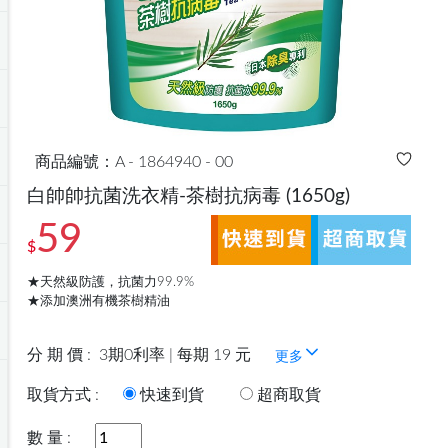
商品編號：A - 1864940 - 00
白帥帥抗菌洗衣精-茶樹抗病毒
(1650g)
59
$
★天然級防護，抗菌力99.9%
★添加澳洲有機茶樹精油
分 期 價 :
3期0利率 | 每期 19 元
更多
取貨方式 :
快速到貨
超商取貨
數 量 :