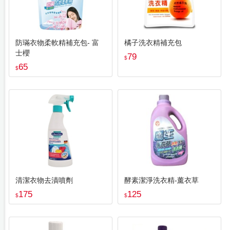
防璊衣物柔軟精補充包- 富
橘子洗衣精補充包
士櫻
79
$
65
$
清潔衣物去漬噴劑
酵素潔淨洗衣精-薰衣草
175
125
$
$