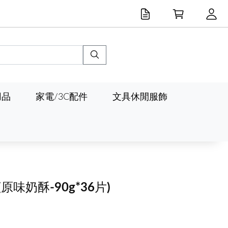
用品
家電/3C配件
文具休閒服飾
(原味奶酥-90g*36片)