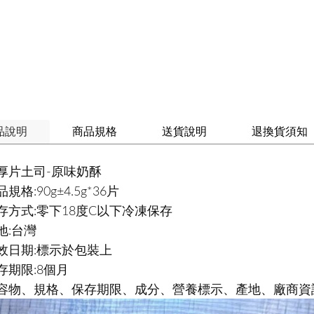
品說明
商品規格
送貨說明
退換貨須知
厚片土司-原味奶酥
規格:90g±4.5g*36片
存方式:零下18度C以下冷凍保存
地:台灣
效日期:標示於包裝上
存期限:8個月
容物、規格、保存期限、成分、營養標示、產地、廠商資