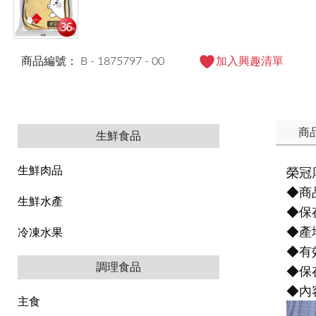
商品編號： B - 1875797 - 00
加入興趣清單
商
生鮮食品
生鮮肉品
榮冠
◆商品
生鮮水產
◆保
◆產
冷凍水果
◆有
調理食品
◆保
◆內
主食