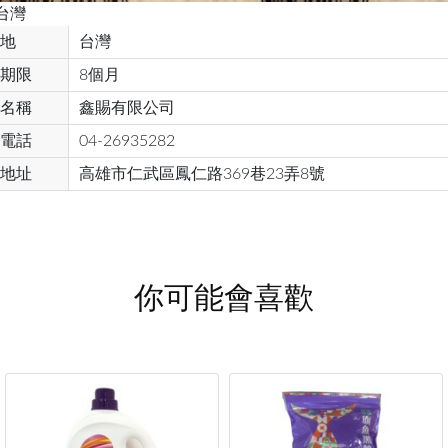
台灣
地
台灣
期限
8個月
名稱
鑫賜有限公司
電話
04-26935282
地址
高雄市仁武區鳳仁路369巷23弄8號
你可能會喜歡