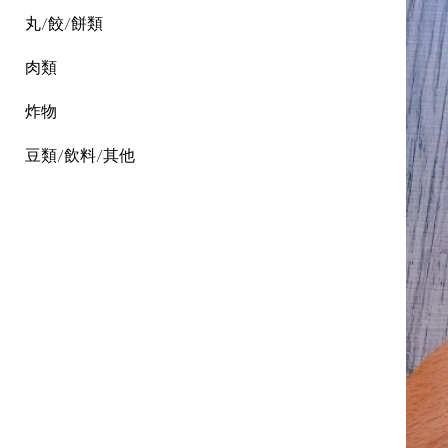
丸/餃/餅類
肉類
炸物
豆類/飲料/其他