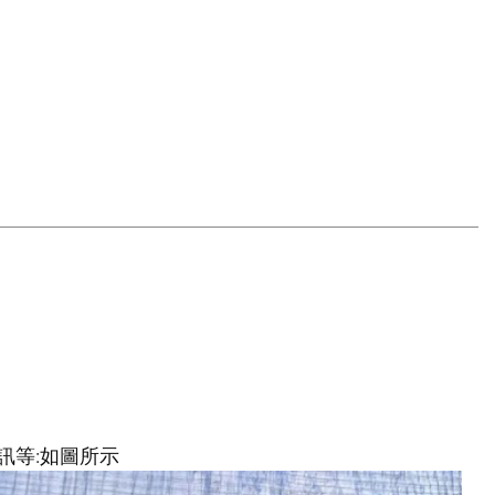
訊等:如圖所示