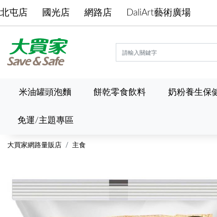
北屯店
國光店
網路店
DaliArt藝術廣場
米油罐頭泡麵
餅乾零食飲料
奶粉養生保
免運/主題專區
大買家網路量販店
主食