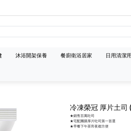
健
沐浴開架保養
餐廚衛浴居家
日用清潔
冷凍榮冠 厚片土司
★銷售百萬吐司
★宅配團購厚片吐司第一首選
★早餐下午茶宵夜都方便