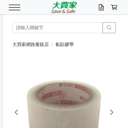
米/五穀/濃湯
休閒零嘴
養生保健/常備品
沐浴乳香皂
鍋具/飲水/廚房
衛生紙/濕巾
廚房家電
文具/辦公用品
冷凍免運
米/糙米
食用油
包麵
魚罐
初一十五拜拜懶
餅乾
糖果/蜜餞/果凍
茶飲料
雞精/飲品
奶粉
綠茶
即溶咖啡
沐浴乳
洗髮/護髮
牙 刷
潔顏產品
臉部保養
鍋具/餐具
掃除/清潔用具
寢具/家具
寵物食品
抽取衛生紙/濕巾
洗衣精
廚房/餐具清潔
衛生棉
箱購免運區
料理鍋具
除濕/清淨機
除塵家電
電腦周邊
文具用品
機車/腳踏車百貨
戶外/休閒用品
服飾內著
生鮮食品
食品免運
季節活動
大買家網路量販店
黏貼膠帶
油/調味料
美味餅乾
奶粉/穀麥片
美髮造型
掃除用具/照明/五金
衣物清潔
季節家電
汽機車百貨
箱購免運
五穀/南北貨
醬油.油膏.蠔油
碗麵/義大利麵
醬菜/玉米罐
零嘴
糕餅/點心
巧克力
果汁咖啡
機能保健
麥片/玉米片
紅茶
咖啡豆/粉/濾掛
香皂/洗手乳
造型髮品
牙膏/漱口水
卸妝/粉刺調理
面/眼膜
保鮮/微波
洗衣/曬衣用具
收納用品
寵物清潔/百貨
廚房紙巾/平版/
洗衣粉/皂
浴廁/水管清潔
嬰兒尿布
烤箱/微波/電磁爐
風扇/防蚊家電
美容家電
數位週邊
辦公文具/收納
汽車百貨
健身/按摩/瑜珈
配件
調理食品
清潔用品免運
店長推薦
泡麵 / 麵條
糖果/巧克力
特色茶品
口腔清潔
傢飾/收納/衛浴
居家清潔
生活家電
休閒/運動
主題專區
湯類/湯塊
調味用品
麵條/快煮麵/米粉
調理食品
堅果/海苔
洋芋片
碳酸/礦泉水
族群保健
沖調穀粉/隨手包
奶茶/花草茶
可可/糖/奶精
染髮產品
口腔配件
刮鬍用品
身體保養
飲水用具
電池/延長線
衛浴/毛巾
園藝用品
箱購免運區
漂白水/柔軟精
居家清潔/除濕芳
成人紙尿褲
快煮壺/烘碗機
電暖器
家用電器
手機/平板周邊
玩具/擺設小物
測量/護具/其他
男/女/機能包
居家/汽百用品
這夏不怕熱
罐頭調理包
飲料
咖啡/可可
臉部清潔
寵物/園藝
衛生棉/護墊
3C/電腦周邊/OA
服飾/配件
咖哩/沾拌醬/抹醬
箱購專區
肉鬆/肉醬罐
肉乾/豆乾
節日限定伴手禮
保久乳/豆米漿
常備/醫材/口罩
烏龍/普洱茶/其他
開架彩妝/防曬
廚房配件
燈泡/檯燈/照明
地墊/家飾品
日用活動區
箱購免運區
防蚊/殺蟲
咖啡機/果汁調理
辦公用具
球類/運動
戶外/室內鞋
綠意露營生活
開架/身體保養
成人/嬰兒紙尿褲
點心罐
機能飲料
▶保健品牌推薦
黑糖桂圓/蜂蜜醋
修繕/五金/祭祀
Previous
Next
箱購飲料