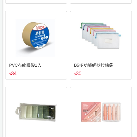
PVC布紋膠帶1入
B5多功能網狀拉鍊袋
34
30
$
$