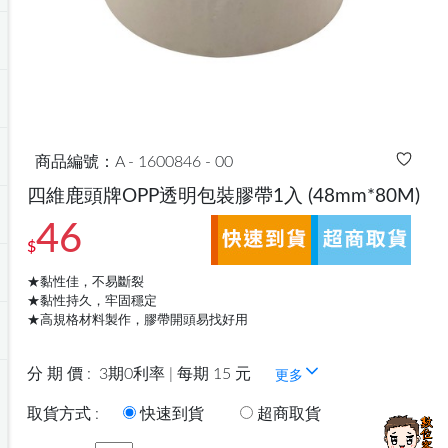
商品編號：A - 1600846 - 00
四維鹿頭牌OPP透明包裝膠帶1入
(48mm*80M)
46
$
★黏性佳，不易斷裂
★黏性持久，牢固穩定
★高規格材料製作，膠帶開頭易找好用
分 期 價 :
3期0利率 | 每期 15 元
更多
取貨方式 :
快速到貨
超商取貨