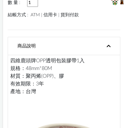
數 量 :
結帳方式 :
ATM | 信用卡 | 貨到付款
商品說明
四維鹿頭牌OPP透明包裝膠帶1入
規格：48mm*80M
材質：聚丙烯(OPP)、膠
有效期限：3年
產地：台灣