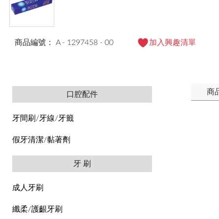
商品編號： A - 1297458 - 00
加入興趣清單
商
口腔配件
牙間刷/牙線/牙籤
假牙清潔/黏著劑
牙 刷
成人牙刷
纖柔/護齦牙刷