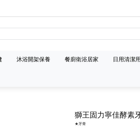
健
沐浴開架保養
餐廚衛浴居家
日用清潔
獅王固力寧佳酵素
★牙膏