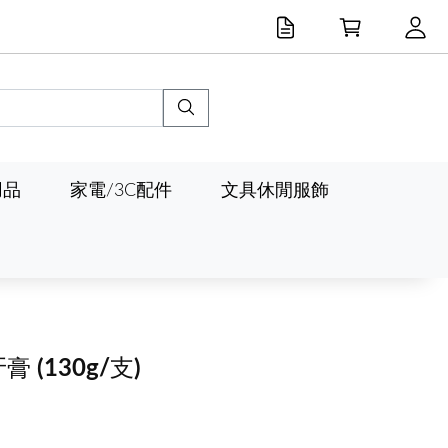
用品
家電/3C配件
文具休閒服飾
牙膏
(130g/支)