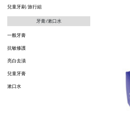
兒童牙刷/旅行組
牙膏/漱口水
一般牙膏
抗敏修護
亮白去漬
兒童牙膏
漱口水