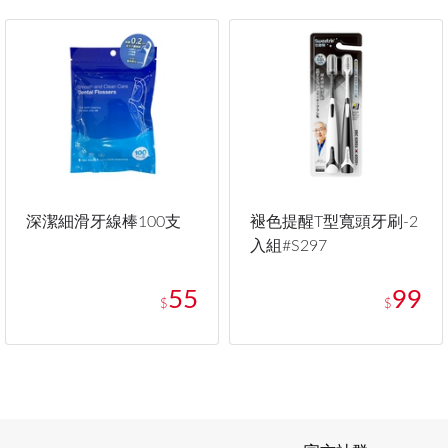
深潔細滑牙線棒100支
褪色提醒T型寬頭牙刷-2
入組#S297
55
99
$
$