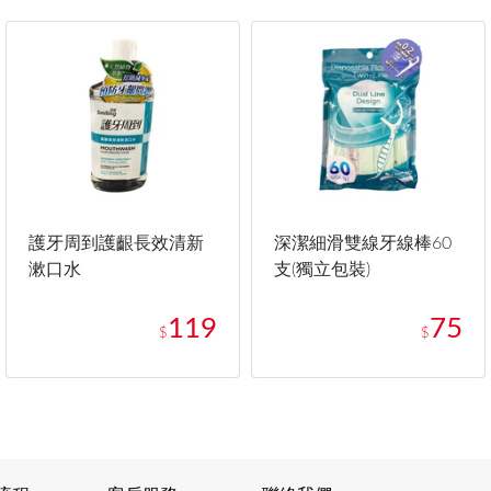
護牙周到護齦長效清新
深潔細滑雙線牙線棒60
漱口水
支(獨立包裝)
119
75
$
$