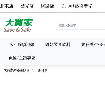
北屯店
國光店
網路店
DaliArt藝術廣場
米油罐頭泡麵
餅乾零食飲料
奶粉養生保
免運/主題專區
大買家網路量販店
一般牙膏