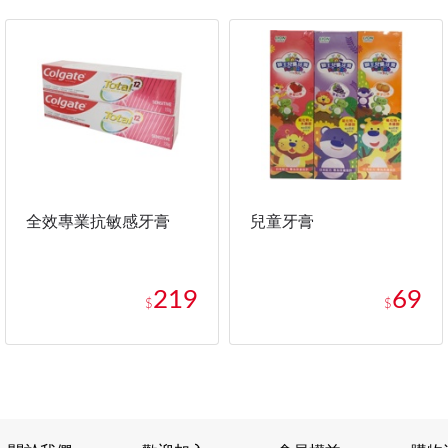
全效專業抗敏感牙膏
兒童牙膏
219
69
$
$