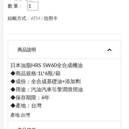
數 量 :
結帳方式 :
ATM | 信用卡
商品說明
日本油脂HRS 5W60全合成機油
◆商品規格:1L*6瓶/箱
◆成份：全合成基礎油+添加劑
◆用途：汽油汽車引擎潤滑用油
◆保存期限：6年
◆產地：台灣
產地:台灣