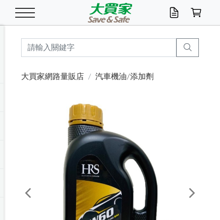
米/五穀/濃湯
休閒零嘴
養生保健/常備品
沐浴乳香皂
鍋具/飲水/廚房
衛生紙/濕巾
廚房家電
文具/辦公用品
冷凍免運
米/糙米
食用油
包麵
魚罐
初一十五拜拜懶
餅乾
糖果/蜜餞/果凍
茶飲料
雞精/飲品
奶粉
綠茶
即溶咖啡
沐浴乳
洗髮/護髮
牙 刷
潔顏產品
臉部保養
鍋具/餐具
掃除/清潔用具
寢具/家具
寵物食品
抽取衛生紙/濕巾
洗衣精
廚房/餐具清潔
衛生棉
箱購免運區
料理鍋具
除濕/清淨機
除塵家電
電腦周邊
文具用品
機車/腳踏車百貨
戶外/休閒用品
服飾內著
生鮮食品
食品免運
季節活動
大買家網路量販店
汽車機油/添加劑
油/調味料
美味餅乾
奶粉/穀麥片
美髮造型
掃除用具/照明/五金
衣物清潔
季節家電
汽機車百貨
箱購免運
五穀/南北貨
醬油.油膏.蠔油
碗麵/義大利麵
醬菜/玉米罐
零嘴
糕餅/點心
巧克力
果汁咖啡
機能保健
麥片/玉米片
紅茶
咖啡豆/粉/濾掛
香皂/洗手乳
造型髮品
牙膏/漱口水
卸妝/粉刺調理
面/眼膜
保鮮/微波
洗衣/曬衣用具
收納用品
寵物清潔/百貨
廚房紙巾/平版/
洗衣粉/皂
浴廁/水管清潔
嬰兒尿布
烤箱/微波/電磁爐
風扇/防蚊家電
美容家電
數位週邊
辦公文具/收納
汽車百貨
健身/按摩/瑜珈
配件
調理食品
清潔用品免運
店長推薦
泡麵 / 麵條
糖果/巧克力
特色茶品
口腔清潔
傢飾/收納/衛浴
居家清潔
生活家電
休閒/運動
主題專區
湯類/湯塊
調味用品
麵條/快煮麵/米粉
調理食品
堅果/海苔
洋芋片
碳酸/礦泉水
族群保健
沖調穀粉/隨手包
奶茶/花草茶
可可/糖/奶精
染髮產品
口腔配件
刮鬍用品
身體保養
飲水用具
電池/延長線
衛浴/毛巾
園藝用品
箱購免運區
漂白水/柔軟精
居家清潔/除濕芳
成人紙尿褲
快煮壺/烘碗機
電暖器
家用電器
手機/平板周邊
玩具/擺設小物
測量/護具/其他
男/女/機能包
居家/汽百用品
這夏不怕熱
罐頭調理包
飲料
咖啡/可可
臉部清潔
寵物/園藝
衛生棉/護墊
3C/電腦周邊/OA
服飾/配件
咖哩/沾拌醬/抹醬
箱購專區
肉鬆/肉醬罐
肉乾/豆乾
節日限定伴手禮
保久乳/豆米漿
常備/醫材/口罩
烏龍/普洱茶/其他
開架彩妝/防曬
廚房配件
燈泡/檯燈/照明
地墊/家飾品
日用活動區
箱購免運區
防蚊/殺蟲
咖啡機/果汁調理
辦公用具
球類/運動
戶外/室內鞋
綠意露營生活
開架/身體保養
成人/嬰兒紙尿褲
點心罐
機能飲料
▶保健品牌推薦
黑糖桂圓/蜂蜜醋
修繕/五金/祭祀
Previous
Next
箱購飲料