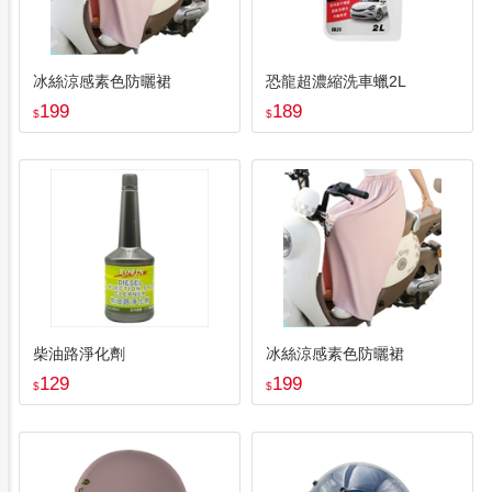
冰絲涼感素色防曬裙
恐龍超濃縮洗車蠟2L
199
189
$
$
柴油路淨化劑
冰絲涼感素色防曬裙
129
199
$
$