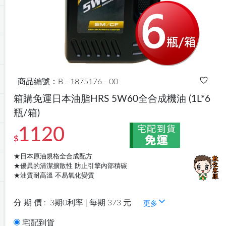
商品編號：B - 1875176 - 00
箱購免運日本油脂HRS 5W60全合成機油
(1L*6
瓶/箱)
1120
$
★日本原油規格全合成配方
★優異的清潔擴散性 防止引擎內部積碳
★油質耐高溫 不易氧化變質
分 期 價 :
3期0利率 | 每期 373 元
更多
宅配到貨