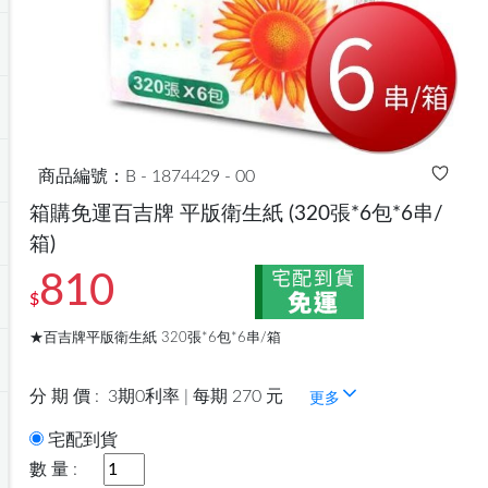
商品編號：B - 1874429 - 00
箱購免運百吉牌 平版衛生紙
(320張*6包*6串/
箱)
810
$
★百吉牌平版衛生紙 320張*6包*6串/箱
分 期 價 :
3期0利率 | 每期 270 元
更多
宅配到貨
數 量 :