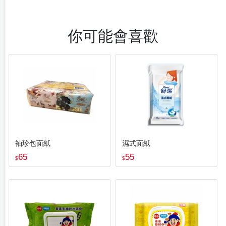
你可能會喜歡
袖珍包面紙
濕式面紙
65
55
$
$