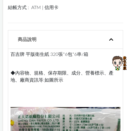
結帳方式 :
ATM | 信用卡
商品說明
百吉牌 平版衛生紙 320張*6包*6串/箱
◆內容物、規格、保存期限、成分、營養標示、產
地、廠商資訊等:如圖所示