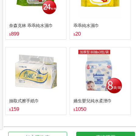
奈森克林 乖乖純水濕巾
乖乖純水濕巾
899
20
$
$
抽取式擦手紙巾
嬌生嬰兒純水柔溼巾
159
1050
$
$