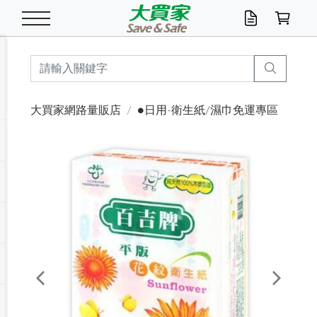
米/五穀/濃湯
休閒零嘴
養生保健/常備品
沐浴乳香皂
鍋具/飲水/廚房
衛生紙/濕巾
廚房家電
文具/辦公用品
冷凍免運
米/糙米
食用油
包麵
魚罐
初一十五拜拜懶
餅乾
糖果/蜜餞/果凍
茶飲料
雞精/飲品
奶粉
綠茶
即溶咖啡
沐浴乳
洗髮/護髮
牙 刷
潔顏產品
臉部保養
鍋具/餐具
掃除/清潔用具
寢具/家具
寵物食品
抽取衛生紙/濕巾
洗衣精
廚房/餐具清潔
衛生棉
箱購免運區
料理鍋具
除濕/清淨機
除塵家電
電腦周邊
文具用品
機車/腳踏車百貨
戶外/休閒用品
服飾內著
生鮮食品
食品免運
季節活動
大買家網路量販店
●日用-衛生紙/濕巾免運專區
油/調味料
美味餅乾
奶粉/穀麥片
美髮造型
掃除用具/照明/五金
衣物清潔
季節家電
汽機車百貨
箱購免運
五穀/南北貨
醬油.油膏.蠔油
碗麵/義大利麵
醬菜/玉米罐
零嘴
糕餅/點心
巧克力
果汁咖啡
機能保健
麥片/玉米片
紅茶
咖啡豆/粉/濾掛
香皂/洗手乳
造型髮品
牙膏/漱口水
卸妝/粉刺調理
面/眼膜
保鮮/微波
洗衣/曬衣用具
收納用品
寵物清潔/百貨
廚房紙巾/平版/
洗衣粉/皂
浴廁/水管清潔
嬰兒尿布
烤箱/微波/電磁爐
風扇/防蚊家電
美容家電
數位週邊
辦公文具/收納
汽車百貨
健身/按摩/瑜珈
配件
調理食品
清潔用品免運
店長推薦
泡麵 / 麵條
糖果/巧克力
特色茶品
口腔清潔
傢飾/收納/衛浴
居家清潔
生活家電
休閒/運動
主題專區
湯類/湯塊
調味用品
麵條/快煮麵/米粉
調理食品
堅果/海苔
洋芋片
碳酸/礦泉水
族群保健
沖調穀粉/隨手包
奶茶/花草茶
可可/糖/奶精
染髮產品
口腔配件
刮鬍用品
身體保養
飲水用具
電池/延長線
衛浴/毛巾
園藝用品
箱購免運區
漂白水/柔軟精
居家清潔/除濕芳
成人紙尿褲
快煮壺/烘碗機
電暖器
家用電器
手機/平板周邊
玩具/擺設小物
測量/護具/其他
男/女/機能包
居家/汽百用品
這夏不怕熱
罐頭調理包
飲料
咖啡/可可
臉部清潔
寵物/園藝
衛生棉/護墊
3C/電腦周邊/OA
服飾/配件
咖哩/沾拌醬/抹醬
箱購專區
肉鬆/肉醬罐
肉乾/豆乾
節日限定伴手禮
保久乳/豆米漿
常備/醫材/口罩
烏龍/普洱茶/其他
開架彩妝/防曬
廚房配件
燈泡/檯燈/照明
地墊/家飾品
日用活動區
箱購免運區
防蚊/殺蟲
咖啡機/果汁調理
辦公用具
球類/運動
戶外/室內鞋
綠意露營生活
開架/身體保養
成人/嬰兒紙尿褲
點心罐
機能飲料
▶保健品牌推薦
黑糖桂圓/蜂蜜醋
修繕/五金/祭祀
Previous
Next
箱購飲料