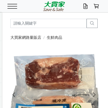
米/五穀/濃湯
休閒零嘴
養生保健/常備品
沐浴乳香皂
鍋具/飲水/廚房
衛生紙/濕巾
廚房家電
文具/辦公用品
冷凍免運
米/糙米
食用油
包麵
魚罐
初一十五拜拜懶
餅乾
糖果/蜜餞/果凍
茶飲料
雞精/飲品
奶粉
綠茶
即溶咖啡
沐浴乳
洗髮/護髮
牙 刷
潔顏產品
臉部保養
鍋具/餐具
掃除/清潔用具
寢具/家具
寵物食品
抽取衛生紙/濕巾
洗衣精
廚房/餐具清潔
衛生棉
箱購免運區
料理鍋具
除濕/清淨機
除塵家電
電腦周邊
文具用品
機車/腳踏車百貨
戶外/休閒用品
服飾內著
生鮮食品
食品免運
季節活動
大買家網路量販店
生鮮肉品
油/調味料
美味餅乾
奶粉/穀麥片
美髮造型
掃除用具/照明/五金
衣物清潔
季節家電
汽機車百貨
箱購免運
五穀/南北貨
醬油.油膏.蠔油
碗麵/義大利麵
醬菜/玉米罐
零嘴
糕餅/點心
巧克力
果汁咖啡
機能保健
麥片/玉米片
紅茶
咖啡豆/粉/濾掛
香皂/洗手乳
造型髮品
牙膏/漱口水
卸妝/粉刺調理
面/眼膜
保鮮/微波
洗衣/曬衣用具
收納用品
寵物清潔/百貨
廚房紙巾/平版/
洗衣粉/皂
浴廁/水管清潔
嬰兒尿布
烤箱/微波/電磁爐
風扇/防蚊家電
美容家電
數位週邊
辦公文具/收納
汽車百貨
健身/按摩/瑜珈
配件
調理食品
清潔用品免運
店長推薦
泡麵 / 麵條
糖果/巧克力
特色茶品
口腔清潔
傢飾/收納/衛浴
居家清潔
生活家電
休閒/運動
主題專區
湯類/湯塊
調味用品
麵條/快煮麵/米粉
調理食品
堅果/海苔
洋芋片
碳酸/礦泉水
族群保健
沖調穀粉/隨手包
奶茶/花草茶
可可/糖/奶精
染髮產品
口腔配件
刮鬍用品
身體保養
飲水用具
電池/延長線
衛浴/毛巾
園藝用品
箱購免運區
漂白水/柔軟精
居家清潔/除濕芳
成人紙尿褲
快煮壺/烘碗機
電暖器
家用電器
手機/平板周邊
玩具/擺設小物
測量/護具/其他
男/女/機能包
居家/汽百用品
這夏不怕熱
罐頭調理包
飲料
咖啡/可可
臉部清潔
寵物/園藝
衛生棉/護墊
3C/電腦周邊/OA
服飾/配件
咖哩/沾拌醬/抹醬
箱購專區
肉鬆/肉醬罐
肉乾/豆乾
節日限定伴手禮
保久乳/豆米漿
常備/醫材/口罩
烏龍/普洱茶/其他
開架彩妝/防曬
廚房配件
燈泡/檯燈/照明
地墊/家飾品
日用活動區
箱購免運區
防蚊/殺蟲
咖啡機/果汁調理
辦公用具
球類/運動
戶外/室內鞋
綠意露營生活
開架/身體保養
成人/嬰兒紙尿褲
點心罐
機能飲料
▶保健品牌推薦
黑糖桂圓/蜂蜜醋
修繕/五金/祭祀
Previous
Next
箱購飲料