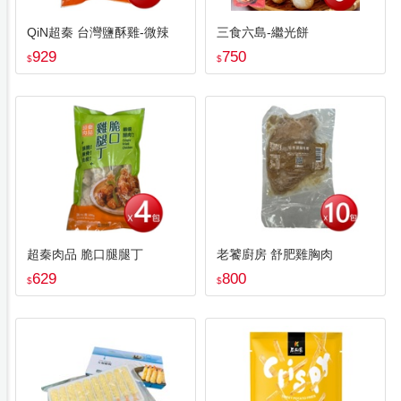
QiN超秦 台灣鹽酥雞-微辣
三食六島-繼光餅
929
750
$
$
超秦肉品 脆口腿腿丁
老饕廚房 舒肥雞胸肉
629
800
$
$