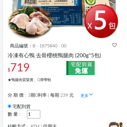
商品編號：B - 1875840 - 00
冷凍有心鴨 去骨櫻桃鴨腿肉
(200g*5包)
719
$
★鴨腿肉質緊實、Q彈帶勁
分 期 價 :
3期0利率 | 每期 239 元
更多
宅配到貨
數 量 :
結帳方式 :
ATM | 信用卡