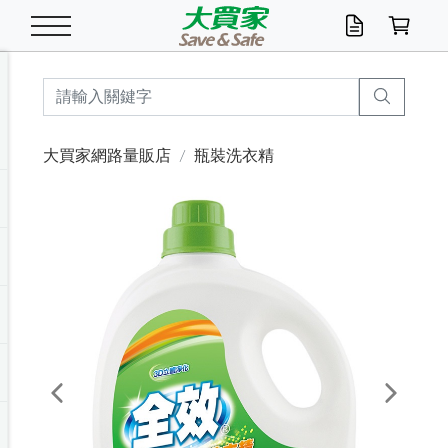
米/五穀/濃湯
休閒零嘴
養生保健/常備品
沐浴乳香皂
鍋具/飲水/廚房
衛生紙/濕巾
廚房家電
文具/辦公用品
冷凍免運
米/糙米
食用油
包麵
魚罐
初一十五拜拜懶
餅乾
糖果/蜜餞/果凍
茶飲料
雞精/飲品
奶粉
綠茶
即溶咖啡
沐浴乳
洗髮/護髮
牙 刷
潔顏產品
臉部保養
鍋具/餐具
掃除/清潔用具
寢具/家具
寵物食品
抽取衛生紙/濕巾
洗衣精
廚房/餐具清潔
衛生棉
箱購免運區
料理鍋具
除濕/清淨機
除塵家電
電腦周邊
文具用品
機車/腳踏車百貨
戶外/休閒用品
服飾內著
生鮮食品
食品免運
季節活動
大買家網路量販店
瓶裝洗衣精
油/調味料
美味餅乾
奶粉/穀麥片
美髮造型
掃除用具/照明/五金
衣物清潔
季節家電
汽機車百貨
箱購免運
五穀/南北貨
醬油.油膏.蠔油
碗麵/義大利麵
醬菜/玉米罐
零嘴
糕餅/點心
巧克力
果汁咖啡
機能保健
麥片/玉米片
紅茶
咖啡豆/粉/濾掛
香皂/洗手乳
造型髮品
牙膏/漱口水
卸妝/粉刺調理
面/眼膜
保鮮/微波
洗衣/曬衣用具
收納用品
寵物清潔/百貨
廚房紙巾/平版/
洗衣粉/皂
浴廁/水管清潔
嬰兒尿布
烤箱/微波/電磁爐
風扇/防蚊家電
美容家電
數位週邊
辦公文具/收納
汽車百貨
健身/按摩/瑜珈
配件
調理食品
清潔用品免運
店長推薦
泡麵 / 麵條
糖果/巧克力
特色茶品
口腔清潔
傢飾/收納/衛浴
居家清潔
生活家電
休閒/運動
主題專區
湯類/湯塊
調味用品
麵條/快煮麵/米粉
調理食品
堅果/海苔
洋芋片
碳酸/礦泉水
族群保健
沖調穀粉/隨手包
奶茶/花草茶
可可/糖/奶精
染髮產品
口腔配件
刮鬍用品
身體保養
飲水用具
電池/延長線
衛浴/毛巾
園藝用品
箱購免運區
漂白水/柔軟精
居家清潔/除濕芳
成人紙尿褲
快煮壺/烘碗機
電暖器
家用電器
手機/平板周邊
玩具/擺設小物
測量/護具/其他
男/女/機能包
居家/汽百用品
這夏不怕熱
罐頭調理包
飲料
咖啡/可可
臉部清潔
寵物/園藝
衛生棉/護墊
3C/電腦周邊/OA
服飾/配件
咖哩/沾拌醬/抹醬
箱購專區
肉鬆/肉醬罐
肉乾/豆乾
節日限定伴手禮
保久乳/豆米漿
常備/醫材/口罩
烏龍/普洱茶/其他
開架彩妝/防曬
廚房配件
燈泡/檯燈/照明
地墊/家飾品
日用活動區
箱購免運區
防蚊/殺蟲
咖啡機/果汁調理
辦公用具
球類/運動
戶外/室內鞋
綠意露營生活
開架/身體保養
成人/嬰兒紙尿褲
點心罐
機能飲料
▶保健品牌推薦
黑糖桂圓/蜂蜜醋
修繕/五金/祭祀
Previous
Next
箱購飲料