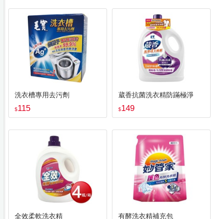
洗衣槽專用去污劑
葳香抗菌洗衣精防蹣極淨
115
149
$
$
全效柔軟洗衣精
有酵洗衣精補充包