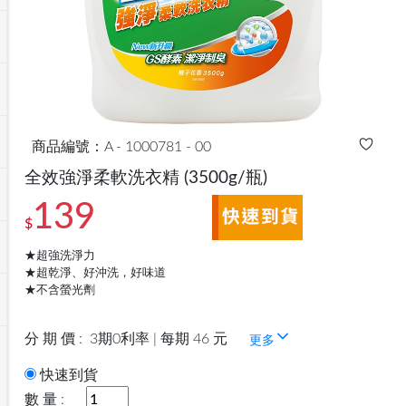
商品編號：A - 1000781 - 00
全效強淨柔軟洗衣精
(3500g/瓶)
139
$
★超強洗淨力
★超乾淨、好沖洗，好味道
★不含螢光劑
分 期 價 :
3期0利率 | 每期 46 元
更多
快速到貨
數 量 :