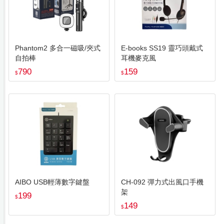
Phantom2 多合一磁吸/夾式
E-books SS19 靈巧頭戴式
自拍棒
耳機麥克風
790
159
$
$
AIBO USB輕薄數字鍵盤
CH-092 彈力式出風口手機
架
199
$
149
$