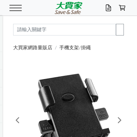
米/五穀/濃湯
休閒零嘴
養生保健/常備品
沐浴乳香皂
鍋具/飲水/廚房
衛生紙/濕巾
廚房家電
文具/辦公用品
冷凍免運
米/糙米
食用油
包麵
魚罐
初一十五拜拜懶
餅乾
糖果/蜜餞/果凍
茶飲料
雞精/飲品
奶粉
綠茶
即溶咖啡
沐浴乳
洗髮/護髮
牙 刷
潔顏產品
臉部保養
鍋具/餐具
掃除/清潔用具
寢具/家具
寵物食品
抽取衛生紙/濕巾
洗衣精
廚房/餐具清潔
衛生棉
箱購免運區
料理鍋具
除濕/清淨機
除塵家電
電腦周邊
文具用品
機車/腳踏車百貨
戶外/休閒用品
服飾內著
生鮮食品
食品免運
季節活動
大買家網路量販店
手機支架/掛繩
油/調味料
美味餅乾
奶粉/穀麥片
美髮造型
掃除用具/照明/五金
衣物清潔
季節家電
汽機車百貨
箱購免運
五穀/南北貨
醬油.油膏.蠔油
碗麵/義大利麵
醬菜/玉米罐
零嘴
糕餅/點心
巧克力
果汁咖啡
機能保健
麥片/玉米片
紅茶
咖啡豆/粉/濾掛
香皂/洗手乳
造型髮品
牙膏/漱口水
卸妝/粉刺調理
面/眼膜
保鮮/微波
洗衣/曬衣用具
收納用品
寵物清潔/百貨
廚房紙巾/平版/
洗衣粉/皂
浴廁/水管清潔
嬰兒尿布
烤箱/微波/電磁爐
風扇/防蚊家電
美容家電
數位週邊
辦公文具/收納
汽車百貨
健身/按摩/瑜珈
配件
調理食品
清潔用品免運
店長推薦
泡麵 / 麵條
糖果/巧克力
特色茶品
口腔清潔
傢飾/收納/衛浴
居家清潔
生活家電
休閒/運動
主題專區
湯類/湯塊
調味用品
麵條/快煮麵/米粉
調理食品
堅果/海苔
洋芋片
碳酸/礦泉水
族群保健
沖調穀粉/隨手包
奶茶/花草茶
可可/糖/奶精
染髮產品
口腔配件
刮鬍用品
身體保養
飲水用具
電池/延長線
衛浴/毛巾
園藝用品
箱購免運區
漂白水/柔軟精
居家清潔/除濕芳
成人紙尿褲
快煮壺/烘碗機
電暖器
家用電器
手機/平板周邊
玩具/擺設小物
測量/護具/其他
男/女/機能包
居家/汽百用品
這夏不怕熱
罐頭調理包
飲料
咖啡/可可
臉部清潔
寵物/園藝
衛生棉/護墊
3C/電腦周邊/OA
服飾/配件
咖哩/沾拌醬/抹醬
箱購專區
肉鬆/肉醬罐
肉乾/豆乾
節日限定伴手禮
保久乳/豆米漿
常備/醫材/口罩
烏龍/普洱茶/其他
開架彩妝/防曬
廚房配件
燈泡/檯燈/照明
地墊/家飾品
日用活動區
箱購免運區
防蚊/殺蟲
咖啡機/果汁調理
辦公用具
球類/運動
戶外/室內鞋
綠意露營生活
開架/身體保養
成人/嬰兒紙尿褲
點心罐
機能飲料
▶保健品牌推薦
黑糖桂圓/蜂蜜醋
修繕/五金/祭祀
Previous
Next
箱購飲料