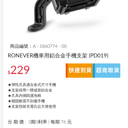
商品編號：A - 1860774 - 00
RONEVER機車用鋁合金手機支架
(PD019)
229
$
★彈性爪具適合各式尺寸手機
★支架採用一體成形鋁合金
★爪具內側防護泡棉
★穩固耐震不刮傷手機
★支架預留充電孔位方便使用
分 期 價 :
3期0利率 | 每期 76 元