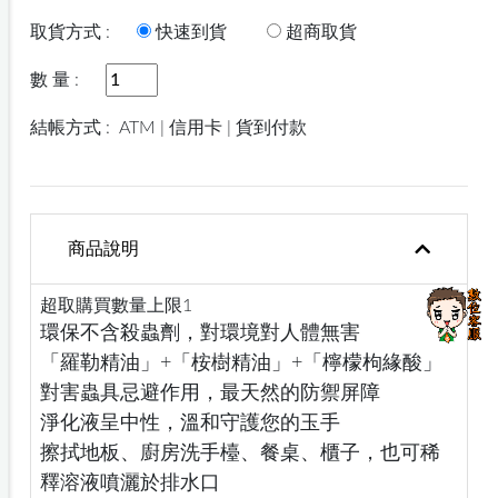
取貨方式 :
快速到貨
超商取貨
數 量 :
結帳方式 :
ATM | 信用卡 | 貨到付款
商品說明
超取購買數量上限1
環保不含殺蟲劑，對環境對人體無害
「羅勒精油」+「桉樹精油」+「檸檬枸緣酸」
對害蟲具忌避作用，最天然的防禦屏障
淨化液呈中性，溫和守護您的玉手
擦拭地板、廚房洗手檯、餐桌、櫃子，也可稀
釋溶液噴灑於排水口