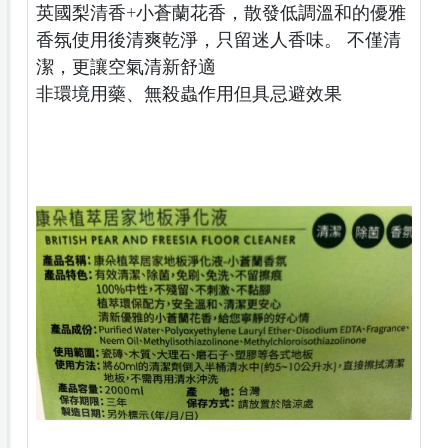
英國梨清香+小蒼蘭花香，散發低調溫和的優雅
香氛使用後清爽乾淨，只留迷人香味。 不僅清
潔，更讓空氣清新舒適
非環境用藥、無殺蟲作用但具忌避效果