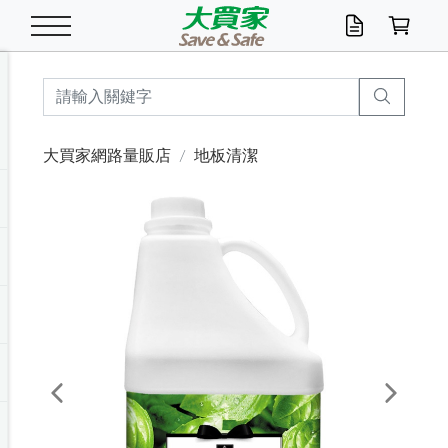
米/五穀/濃湯
休閒零嘴
養生保健/常備品
沐浴乳香皂
鍋具/飲水/廚房
衛生紙/濕巾
廚房家電
文具/辦公用品
冷凍免運
米/糙米
食用油
包麵
魚罐
初一十五拜拜懶
餅乾
糖果/蜜餞/果凍
茶飲料
雞精/飲品
奶粉
綠茶
即溶咖啡
沐浴乳
洗髮/護髮
牙 刷
潔顏產品
臉部保養
鍋具/餐具
掃除/清潔用具
寢具/家具
寵物食品
抽取衛生紙/濕巾
洗衣精
廚房/餐具清潔
衛生棉
箱購免運區
料理鍋具
除濕/清淨機
除塵家電
電腦周邊
文具用品
機車/腳踏車百貨
戶外/休閒用品
服飾內著
生鮮食品
食品免運
季節活動
大買家網路量販店
地板清潔
油/調味料
美味餅乾
奶粉/穀麥片
美髮造型
掃除用具/照明/五金
衣物清潔
季節家電
汽機車百貨
箱購免運
五穀/南北貨
醬油.油膏.蠔油
碗麵/義大利麵
醬菜/玉米罐
零嘴
糕餅/點心
巧克力
果汁咖啡
機能保健
麥片/玉米片
紅茶
咖啡豆/粉/濾掛
香皂/洗手乳
造型髮品
牙膏/漱口水
卸妝/粉刺調理
面/眼膜
保鮮/微波
洗衣/曬衣用具
收納用品
寵物清潔/百貨
廚房紙巾/平版/
洗衣粉/皂
浴廁/水管清潔
嬰兒尿布
烤箱/微波/電磁爐
風扇/防蚊家電
美容家電
數位週邊
辦公文具/收納
汽車百貨
健身/按摩/瑜珈
配件
調理食品
清潔用品免運
店長推薦
泡麵 / 麵條
糖果/巧克力
特色茶品
口腔清潔
傢飾/收納/衛浴
居家清潔
生活家電
休閒/運動
主題專區
湯類/湯塊
調味用品
麵條/快煮麵/米粉
調理食品
堅果/海苔
洋芋片
碳酸/礦泉水
族群保健
沖調穀粉/隨手包
奶茶/花草茶
可可/糖/奶精
染髮產品
口腔配件
刮鬍用品
身體保養
飲水用具
電池/延長線
衛浴/毛巾
園藝用品
箱購免運區
漂白水/柔軟精
居家清潔/除濕芳
成人紙尿褲
快煮壺/烘碗機
電暖器
家用電器
手機/平板周邊
玩具/擺設小物
測量/護具/其他
男/女/機能包
居家/汽百用品
這夏不怕熱
罐頭調理包
飲料
咖啡/可可
臉部清潔
寵物/園藝
衛生棉/護墊
3C/電腦周邊/OA
服飾/配件
咖哩/沾拌醬/抹醬
箱購專區
肉鬆/肉醬罐
肉乾/豆乾
節日限定伴手禮
保久乳/豆米漿
常備/醫材/口罩
烏龍/普洱茶/其他
開架彩妝/防曬
廚房配件
燈泡/檯燈/照明
地墊/家飾品
日用活動區
箱購免運區
防蚊/殺蟲
咖啡機/果汁調理
辦公用具
球類/運動
戶外/室內鞋
綠意露營生活
開架/身體保養
成人/嬰兒紙尿褲
點心罐
機能飲料
▶保健品牌推薦
黑糖桂圓/蜂蜜醋
修繕/五金/祭祀
Previous
Next
箱購飲料