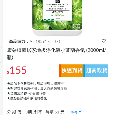
商品編號：A - 1859175 - 00
康朵植萃居家地板淨化液小蒼蘭香氣
(2000ml/
瓶)
155
$
★環保不含殺蟲劑，對環境對人體無害
★對害蟲具忌避作用，最天然的防禦屏障
★英國梨清香+小蒼蘭花香
★散發低調溫和的優雅香氛
分 期 價 :
3期0利率 | 每期 51 元
更多