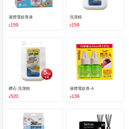
液體電蚊香液
洗潔精
159
159
$
$
鑽石 洗潔精
液體電蚊香-A
520
139
$
$