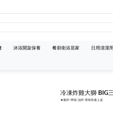
健
沐浴開架保養
餐廚衛浴居家
日用清潔
冷凍炸雞大獅 BI
★氣炸/烤箱/油炸 美味快速上桌