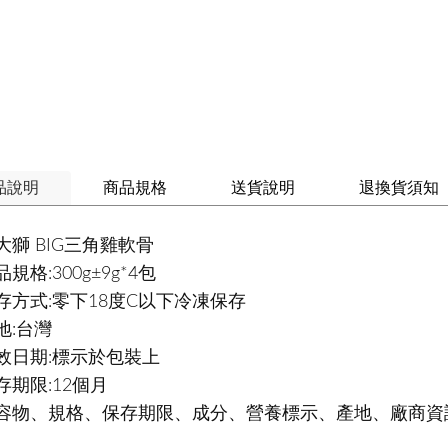
品說明
商品規格
送貨說明
退換貨須知
大獅 BIG三角雞軟骨
規格:300g±9g*4包
存方式:零下18度C以下冷凍保存
地:台灣
效日期:標示於包裝上
存期限:12個月
容物、規格、保存期限、成分、營養標示、產地、廠商資