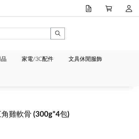
用品
家電/3C配件
文具休閒服飾
G三角雞軟骨
(300g*4包)