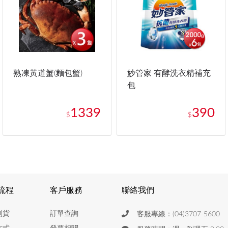
熟凍黃道蟹(麵包蟹)
妙管家 有酵洗衣精補充
包
1339
390
$
$
流程
客戶服務
聯絡我們
到貨
訂單查詢
客服專線：(04)3707-5600