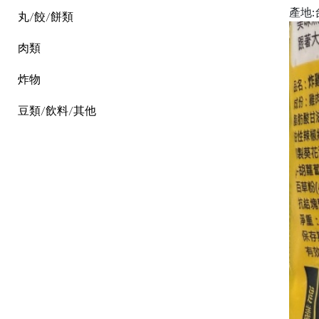
產地:
丸/餃/餅類
肉類
炸物
豆類/飲料/其他