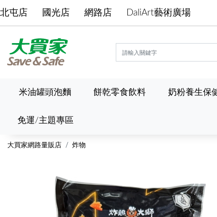
北屯店
國光店
網路店
DaliArt藝術廣場
米油罐頭泡麵
餅乾零食飲料
奶粉養生保
免運/主題專區
大買家網路量販店
炸物