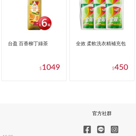
台盈 百香柳丁綠茶
全效 柔軟洗衣精補充包
1049
450
$
$
官方社群