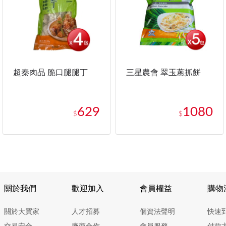
超秦肉品 脆口腿腿丁
三星農會 翠玉蔥抓餅
629
1080
$
$
關於我們
歡迎加入
會員權益
購物
關於大買家
人才招募
個資法聲明
快速