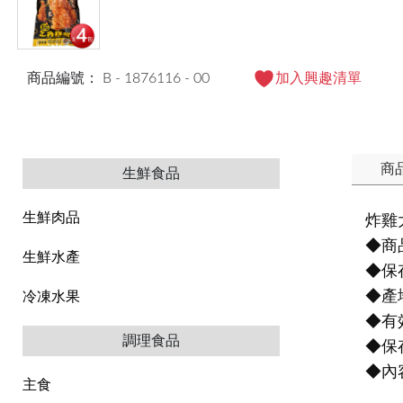
商品編號： B - 1876116 - 00
加入興趣清單
商
生鮮食品
生鮮肉品
炸雞
◆商品
生鮮水產
◆保
◆產
冷凍水果
◆有
調理食品
◆保
◆內
主食