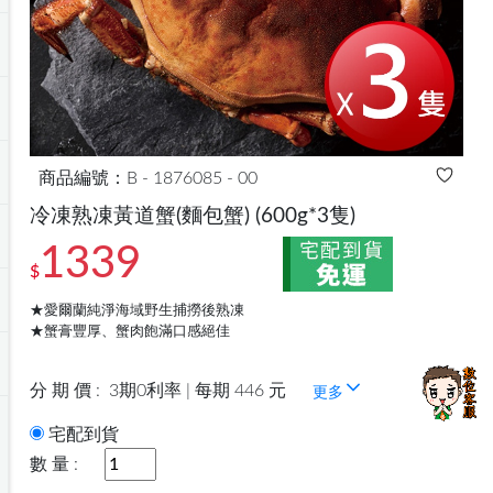
商品編號：B - 1876085 - 00
冷凍熟凍黃道蟹(麵包蟹)
(600g*3隻)
1339
$
★愛爾蘭純淨海域野生捕撈後熟凍
★蟹膏豐厚、蟹肉飽滿口感絕佳
分 期 價 :
3期0利率 | 每期 446 元
更多
宅配到貨
數 量 :