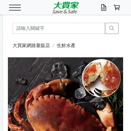
米/五穀/濃湯
休閒零嘴
養生保健/常備品
沐浴乳香皂
鍋具/飲水/廚房
衛生紙/濕巾
廚房家電
文具/辦公用品
冷凍免運
米/糙米
食用油
包麵
魚罐
初一十五拜拜懶
餅乾
糖果/蜜餞/果凍
茶飲料
雞精/飲品
奶粉
綠茶
即溶咖啡
沐浴乳
洗髮/護髮
牙 刷
潔顏產品
臉部保養
鍋具/餐具
掃除/清潔用具
寢具/家具
寵物食品
抽取衛生紙/濕巾
洗衣精
廚房/餐具清潔
衛生棉
箱購免運區
料理鍋具
除濕/清淨機
除塵家電
電腦周邊
文具用品
機車/腳踏車百貨
戶外/休閒用品
服飾內著
生鮮食品
食品免運
季節活動
大買家網路量販店
生鮮水產
油/調味料
美味餅乾
奶粉/穀麥片
美髮造型
掃除用具/照明/五金
衣物清潔
季節家電
汽機車百貨
箱購免運
五穀/南北貨
醬油.油膏.蠔油
碗麵/義大利麵
醬菜/玉米罐
零嘴
糕餅/點心
巧克力
果汁咖啡
機能保健
麥片/玉米片
紅茶
咖啡豆/粉/濾掛
香皂/洗手乳
造型髮品
牙膏/漱口水
卸妝/粉刺調理
面/眼膜
保鮮/微波
洗衣/曬衣用具
收納用品
寵物清潔/百貨
廚房紙巾/平版/
洗衣粉/皂
浴廁/水管清潔
嬰兒尿布
烤箱/微波/電磁爐
風扇/防蚊家電
美容家電
數位週邊
辦公文具/收納
汽車百貨
健身/按摩/瑜珈
配件
調理食品
清潔用品免運
店長推薦
泡麵 / 麵條
糖果/巧克力
特色茶品
口腔清潔
傢飾/收納/衛浴
居家清潔
生活家電
休閒/運動
主題專區
湯類/湯塊
調味用品
麵條/快煮麵/米粉
調理食品
堅果/海苔
洋芋片
碳酸/礦泉水
族群保健
沖調穀粉/隨手包
奶茶/花草茶
可可/糖/奶精
染髮產品
口腔配件
刮鬍用品
身體保養
飲水用具
電池/延長線
衛浴/毛巾
園藝用品
箱購免運區
漂白水/柔軟精
居家清潔/除濕芳
成人紙尿褲
快煮壺/烘碗機
電暖器
家用電器
手機/平板周邊
玩具/擺設小物
測量/護具/其他
男/女/機能包
居家/汽百用品
這夏不怕熱
罐頭調理包
飲料
咖啡/可可
臉部清潔
寵物/園藝
衛生棉/護墊
3C/電腦周邊/OA
服飾/配件
咖哩/沾拌醬/抹醬
箱購專區
肉鬆/肉醬罐
肉乾/豆乾
節日限定伴手禮
保久乳/豆米漿
常備/醫材/口罩
烏龍/普洱茶/其他
開架彩妝/防曬
廚房配件
燈泡/檯燈/照明
地墊/家飾品
日用活動區
箱購免運區
防蚊/殺蟲
咖啡機/果汁調理
辦公用具
球類/運動
戶外/室內鞋
綠意露營生活
開架/身體保養
成人/嬰兒紙尿褲
點心罐
機能飲料
▶保健品牌推薦
黑糖桂圓/蜂蜜醋
修繕/五金/祭祀
Previous
Next
箱購飲料