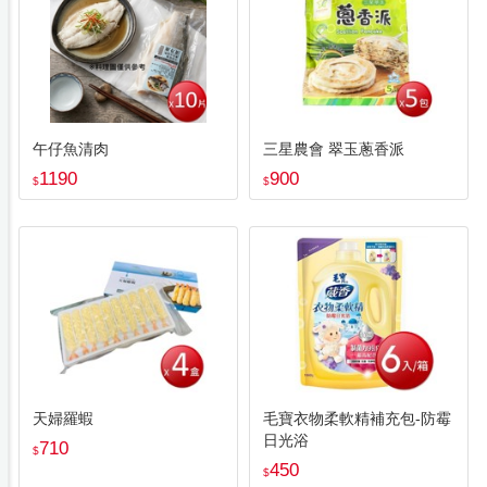
午仔魚清肉
三星農會 翠玉蔥香派
1190
900
$
$
天婦羅蝦
毛寶衣物柔軟精補充包-防霉
日光浴
710
$
450
$