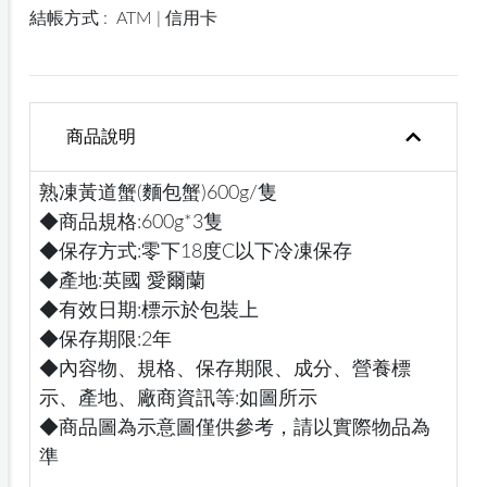
結帳方式 :
ATM | 信用卡
商品說明
熟凍黃道蟹(麵包蟹)600g/隻
◆商品規格:600g*3隻
◆保存方式:零下18度C以下冷凍保存
◆產地:英國 愛爾蘭
◆有效日期:標示於包裝上
◆保存期限:2年
◆內容物、規格、保存期限、成分、營養標
示、產地、廠商資訊等:如圖所示
◆商品圖為示意圖僅供參考，請以實際物品為
準