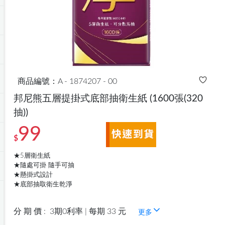
商品編號：A - 1874207 - 00
邦尼熊五層提掛式底部抽衛生紙
(1600張(320
抽))
99
$
★5層衛生紙
★隨處可掛 隨手可抽
★懸掛式設計
★底部抽取衛生乾淨
分 期 價 :
3期0利率 | 每期 33 元
更多