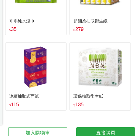
乖乖純水濕巾
超細柔抽取衛生紙
35
279
$
$
連續抽取式面紙
環保抽取衛生紙
115
135
$
$
加入購物車
直接購買