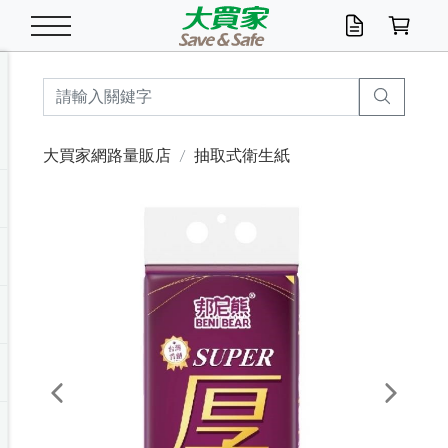
米/五穀/濃湯
休閒零嘴
養生保健/常備品
沐浴乳香皂
鍋具/飲水/廚房
衛生紙/濕巾
廚房家電
文具/辦公用品
冷凍免運
米/糙米
食用油
包麵
魚罐
初一十五拜拜懶
餅乾
糖果/蜜餞/果凍
茶飲料
雞精/飲品
奶粉
綠茶
即溶咖啡
沐浴乳
洗髮/護髮
牙 刷
潔顏產品
臉部保養
鍋具/餐具
掃除/清潔用具
寢具/家具
寵物食品
抽取衛生紙/濕巾
洗衣精
廚房/餐具清潔
衛生棉
箱購免運區
料理鍋具
除濕/清淨機
除塵家電
電腦周邊
文具用品
機車/腳踏車百貨
戶外/休閒用品
服飾內著
生鮮食品
食品免運
季節活動
大買家網路量販店
抽取式衛生紙
油/調味料
美味餅乾
奶粉/穀麥片
美髮造型
掃除用具/照明/五金
衣物清潔
季節家電
汽機車百貨
箱購免運
五穀/南北貨
醬油.油膏.蠔油
碗麵/義大利麵
醬菜/玉米罐
零嘴
糕餅/點心
巧克力
果汁咖啡
機能保健
麥片/玉米片
紅茶
咖啡豆/粉/濾掛
香皂/洗手乳
造型髮品
牙膏/漱口水
卸妝/粉刺調理
面/眼膜
保鮮/微波
洗衣/曬衣用具
收納用品
寵物清潔/百貨
廚房紙巾/平版/
洗衣粉/皂
浴廁/水管清潔
嬰兒尿布
烤箱/微波/電磁爐
風扇/防蚊家電
美容家電
數位週邊
辦公文具/收納
汽車百貨
健身/按摩/瑜珈
配件
調理食品
清潔用品免運
店長推薦
泡麵 / 麵條
糖果/巧克力
特色茶品
口腔清潔
傢飾/收納/衛浴
居家清潔
生活家電
休閒/運動
主題專區
湯類/湯塊
調味用品
麵條/快煮麵/米粉
調理食品
堅果/海苔
洋芋片
碳酸/礦泉水
族群保健
沖調穀粉/隨手包
奶茶/花草茶
可可/糖/奶精
染髮產品
口腔配件
刮鬍用品
身體保養
飲水用具
電池/延長線
衛浴/毛巾
園藝用品
箱購免運區
漂白水/柔軟精
居家清潔/除濕芳
成人紙尿褲
快煮壺/烘碗機
電暖器
家用電器
手機/平板周邊
玩具/擺設小物
測量/護具/其他
男/女/機能包
居家/汽百用品
這夏不怕熱
罐頭調理包
飲料
咖啡/可可
臉部清潔
寵物/園藝
衛生棉/護墊
3C/電腦周邊/OA
服飾/配件
咖哩/沾拌醬/抹醬
箱購專區
肉鬆/肉醬罐
肉乾/豆乾
節日限定伴手禮
保久乳/豆米漿
常備/醫材/口罩
烏龍/普洱茶/其他
開架彩妝/防曬
廚房配件
燈泡/檯燈/照明
地墊/家飾品
日用活動區
箱購免運區
防蚊/殺蟲
咖啡機/果汁調理
辦公用具
球類/運動
戶外/室內鞋
綠意露營生活
開架/身體保養
成人/嬰兒紙尿褲
點心罐
機能飲料
▶保健品牌推薦
黑糖桂圓/蜂蜜醋
修繕/五金/祭祀
Previous
Next
箱購飲料