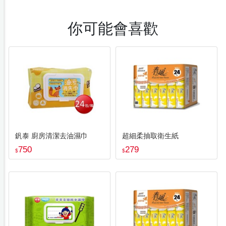
你可能會喜歡
釩泰 廚房清潔去油濕巾
超細柔抽取衛生紙
750
279
$
$