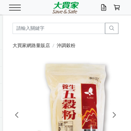
米/五穀/濃湯
休閒零嘴
養生保健/常備品
沐浴乳香皂
鍋具/飲水/廚房
衛生紙/濕巾
廚房家電
文具/辦公用品
冷凍免運
米/糙米
食用油
包麵
魚罐
初一十五拜拜懶
餅乾
糖果/蜜餞/果凍
茶飲料
雞精/飲品
奶粉
綠茶
即溶咖啡
沐浴乳
洗髮/護髮
牙 刷
潔顏產品
臉部保養
鍋具/餐具
掃除/清潔用具
寢具/家具
寵物食品
抽取衛生紙/濕巾
洗衣精
廚房/餐具清潔
衛生棉
箱購免運區
料理鍋具
除濕/清淨機
除塵家電
電腦周邊
文具用品
機車/腳踏車百貨
戶外/休閒用品
服飾內著
生鮮食品
食品免運
季節活動
大買家網路量販店
沖調穀粉
油/調味料
美味餅乾
奶粉/穀麥片
美髮造型
掃除用具/照明/五金
衣物清潔
季節家電
汽機車百貨
箱購免運
五穀/南北貨
醬油.油膏.蠔油
碗麵/義大利麵
醬菜/玉米罐
零嘴
糕餅/點心
巧克力
果汁咖啡
機能保健
麥片/玉米片
紅茶
咖啡豆/粉/濾掛
香皂/洗手乳
造型髮品
牙膏/漱口水
卸妝/粉刺調理
面/眼膜
保鮮/微波
洗衣/曬衣用具
收納用品
寵物清潔/百貨
廚房紙巾/平版/
洗衣粉/皂
浴廁/水管清潔
嬰兒尿布
烤箱/微波/電磁爐
風扇/防蚊家電
美容家電
數位週邊
辦公文具/收納
汽車百貨
健身/按摩/瑜珈
配件
調理食品
清潔用品免運
店長推薦
泡麵 / 麵條
糖果/巧克力
特色茶品
口腔清潔
傢飾/收納/衛浴
居家清潔
生活家電
休閒/運動
主題專區
湯類/湯塊
調味用品
麵條/快煮麵/米粉
調理食品
堅果/海苔
洋芋片
碳酸/礦泉水
族群保健
沖調穀粉/隨手包
奶茶/花草茶
可可/糖/奶精
染髮產品
口腔配件
刮鬍用品
身體保養
飲水用具
電池/延長線
衛浴/毛巾
園藝用品
箱購免運區
漂白水/柔軟精
居家清潔/除濕芳
成人紙尿褲
快煮壺/烘碗機
電暖器
家用電器
手機/平板周邊
玩具/擺設小物
測量/護具/其他
男/女/機能包
居家/汽百用品
這夏不怕熱
罐頭調理包
飲料
咖啡/可可
臉部清潔
寵物/園藝
衛生棉/護墊
3C/電腦周邊/OA
服飾/配件
咖哩/沾拌醬/抹醬
箱購專區
肉鬆/肉醬罐
肉乾/豆乾
節日限定伴手禮
保久乳/豆米漿
常備/醫材/口罩
烏龍/普洱茶/其他
開架彩妝/防曬
廚房配件
燈泡/檯燈/照明
地墊/家飾品
日用活動區
箱購免運區
防蚊/殺蟲
咖啡機/果汁調理
辦公用具
球類/運動
戶外/室內鞋
綠意露營生活
開架/身體保養
成人/嬰兒紙尿褲
點心罐
機能飲料
▶保健品牌推薦
黑糖桂圓/蜂蜜醋
修繕/五金/祭祀
Previous
Next
箱購飲料