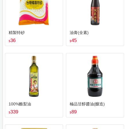
精製特砂
油膏(全素)
36
45
$
$
100%酪梨油
極品甘醇醬油(釀造)
339
89
$
$