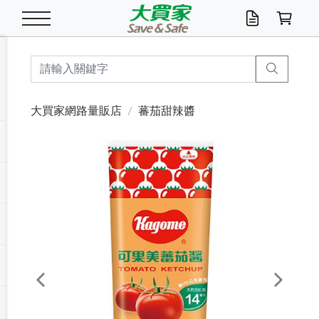
米/五穀/濃湯
休閒零嘴
養生保健/常備品
沐浴乳香皂
鍋具/飲水/廚房
衛生紙/濕巾
廚房家電
文具/辦公用品
冷凍免運
米/糙米
食用油
包麵
魚罐
初一十五拜拜懶
餅乾
糖果/蜜餞/果凍
茶飲料
雞精/飲品
奶粉
綠茶
即溶咖啡
沐浴乳
洗髮/護髮
牙 刷
潔顏產品
臉部保養
鍋具/餐具
掃除/清潔用具
寢具/家具
寵物食品
抽取衛生紙/濕巾
洗衣精
廚房/餐具清潔
衛生棉
箱購免運區
料理鍋具
除濕/清淨機
除塵家電
電腦周邊
文具用品
機車/腳踏車百貨
戶外/休閒用品
服飾內著
生鮮食品
食品免運
季節活動
大買家網路量販店
蕃茄甜辣醬
油/調味料
美味餅乾
奶粉/穀麥片
美髮造型
掃除用具/照明/五金
衣物清潔
季節家電
汽機車百貨
箱購免運
五穀/南北貨
醬油.油膏.蠔油
碗麵/義大利麵
醬菜/玉米罐
零嘴
糕餅/點心
巧克力
果汁咖啡
機能保健
麥片/玉米片
紅茶
咖啡豆/粉/濾掛
香皂/洗手乳
造型髮品
牙膏/漱口水
卸妝/粉刺調理
面/眼膜
保鮮/微波
洗衣/曬衣用具
收納用品
寵物清潔/百貨
廚房紙巾/平版/
洗衣粉/皂
浴廁/水管清潔
嬰兒尿布
烤箱/微波/電磁爐
風扇/防蚊家電
美容家電
數位週邊
辦公文具/收納
汽車百貨
健身/按摩/瑜珈
配件
調理食品
清潔用品免運
店長推薦
泡麵 / 麵條
糖果/巧克力
特色茶品
口腔清潔
傢飾/收納/衛浴
居家清潔
生活家電
休閒/運動
主題專區
湯類/湯塊
調味用品
麵條/快煮麵/米粉
調理食品
堅果/海苔
洋芋片
碳酸/礦泉水
族群保健
沖調穀粉/隨手包
奶茶/花草茶
可可/糖/奶精
染髮產品
口腔配件
刮鬍用品
身體保養
飲水用具
電池/延長線
衛浴/毛巾
園藝用品
箱購免運區
漂白水/柔軟精
居家清潔/除濕芳
成人紙尿褲
快煮壺/烘碗機
電暖器
家用電器
手機/平板周邊
玩具/擺設小物
測量/護具/其他
男/女/機能包
居家/汽百用品
這夏不怕熱
罐頭調理包
飲料
咖啡/可可
臉部清潔
寵物/園藝
衛生棉/護墊
3C/電腦周邊/OA
服飾/配件
咖哩/沾拌醬/抹醬
箱購專區
肉鬆/肉醬罐
肉乾/豆乾
節日限定伴手禮
保久乳/豆米漿
常備/醫材/口罩
烏龍/普洱茶/其他
開架彩妝/防曬
廚房配件
燈泡/檯燈/照明
地墊/家飾品
日用活動區
箱購免運區
防蚊/殺蟲
咖啡機/果汁調理
辦公用具
球類/運動
戶外/室內鞋
綠意露營生活
開架/身體保養
成人/嬰兒紙尿褲
點心罐
機能飲料
▶保健品牌推薦
黑糖桂圓/蜂蜜醋
修繕/五金/祭祀
Previous
Next
箱購飲料