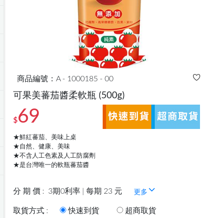
商品編號：A - 1000185 - 00
可果美蕃茄醬柔軟瓶
(500g)
69
$
★鮮紅蕃茄、美味上桌
★自然、健康、美味
★不含人工色素及人工防腐劑
★是台灣唯一的軟瓶蕃茄醬
分 期 價 :
3期0利率 | 每期 23 元
更多
取貨方式 :
快速到貨
超商取貨