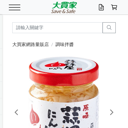
米/五穀/濃湯
休閒零嘴
養生保健/常備品
沐浴乳香皂
鍋具/飲水/廚房
衛生紙/濕巾
廚房家電
文具/辦公用品
冷凍免運
米/糙米
食用油
包麵
魚罐
初一十五拜拜懶
餅乾
糖果/蜜餞/果凍
茶飲料
雞精/飲品
奶粉
綠茶
即溶咖啡
沐浴乳
洗髮/護髮
牙 刷
潔顏產品
臉部保養
鍋具/餐具
掃除/清潔用具
寢具/家具
寵物食品
抽取衛生紙/濕巾
洗衣精
廚房/餐具清潔
衛生棉
箱購免運區
料理鍋具
除濕/清淨機
除塵家電
電腦周邊
文具用品
機車/腳踏車百貨
戶外/休閒用品
服飾內著
生鮮食品
食品免運
季節活動
大買家網路量販店
調味拌醬
油/調味料
美味餅乾
奶粉/穀麥片
美髮造型
掃除用具/照明/五金
衣物清潔
季節家電
汽機車百貨
箱購免運
五穀/南北貨
醬油.油膏.蠔油
碗麵/義大利麵
醬菜/玉米罐
零嘴
糕餅/點心
巧克力
果汁咖啡
機能保健
麥片/玉米片
紅茶
咖啡豆/粉/濾掛
香皂/洗手乳
造型髮品
牙膏/漱口水
卸妝/粉刺調理
面/眼膜
保鮮/微波
洗衣/曬衣用具
收納用品
寵物清潔/百貨
廚房紙巾/平版/
洗衣粉/皂
浴廁/水管清潔
嬰兒尿布
烤箱/微波/電磁爐
風扇/防蚊家電
美容家電
數位週邊
辦公文具/收納
汽車百貨
健身/按摩/瑜珈
配件
調理食品
清潔用品免運
店長推薦
泡麵 / 麵條
糖果/巧克力
特色茶品
口腔清潔
傢飾/收納/衛浴
居家清潔
生活家電
休閒/運動
主題專區
湯類/湯塊
調味用品
麵條/快煮麵/米粉
調理食品
堅果/海苔
洋芋片
碳酸/礦泉水
族群保健
沖調穀粉/隨手包
奶茶/花草茶
可可/糖/奶精
染髮產品
口腔配件
刮鬍用品
身體保養
飲水用具
電池/延長線
衛浴/毛巾
園藝用品
箱購免運區
漂白水/柔軟精
居家清潔/除濕芳
成人紙尿褲
快煮壺/烘碗機
電暖器
家用電器
手機/平板周邊
玩具/擺設小物
測量/護具/其他
男/女/機能包
居家/汽百用品
這夏不怕熱
罐頭調理包
飲料
咖啡/可可
臉部清潔
寵物/園藝
衛生棉/護墊
3C/電腦周邊/OA
服飾/配件
咖哩/沾拌醬/抹醬
箱購專區
肉鬆/肉醬罐
肉乾/豆乾
節日限定伴手禮
保久乳/豆米漿
常備/醫材/口罩
烏龍/普洱茶/其他
開架彩妝/防曬
廚房配件
燈泡/檯燈/照明
地墊/家飾品
日用活動區
箱購免運區
防蚊/殺蟲
咖啡機/果汁調理
辦公用具
球類/運動
戶外/室內鞋
綠意露營生活
開架/身體保養
成人/嬰兒紙尿褲
點心罐
機能飲料
▶保健品牌推薦
黑糖桂圓/蜂蜜醋
修繕/五金/祭祀
Previous
Next
箱購飲料