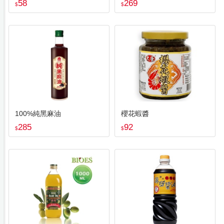
58
269
$
$
100%純黑麻油
櫻花蝦醬
285
92
$
$