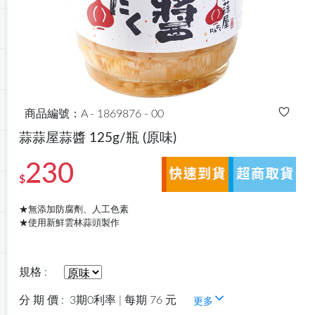
商品編號：A - 1869876 - 00
蒜蒜屋蒜醬 125g/瓶
(原味)
230
$
★無添加防腐劑、人工色素
★使用新鮮雲林蒜頭製作
規格 :
分 期 價 :
3期0利率 | 每期 76 元
更多