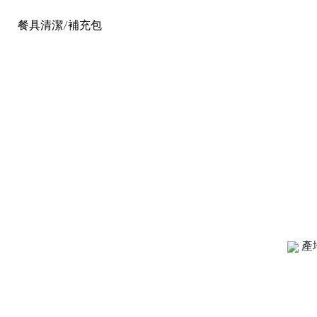
餐具清潔/補充包
產