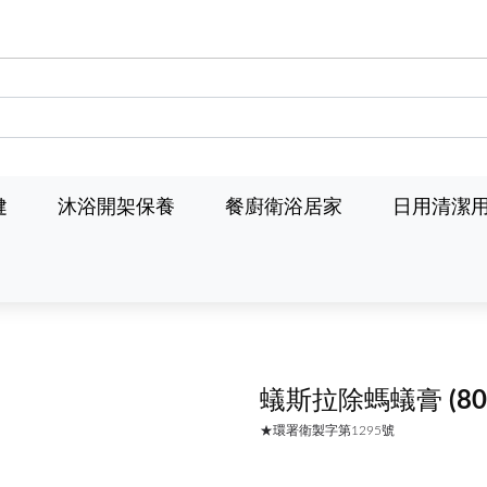
健
沐浴開架保養
餐廚衛浴居家
日用清潔
蟻斯拉除螞蟻膏
(80
★環署衛製字第1295號