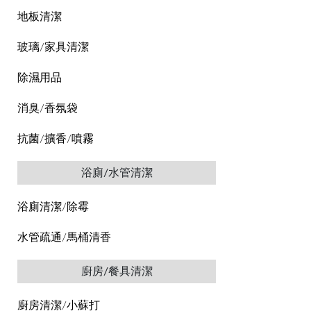
地板清潔
玻璃/家具清潔
除濕用品
消臭/香氛袋
抗菌/擴香/噴霧
浴廁/水管清潔
浴廁清潔/除霉
水管疏通/馬桶清香
廚房/餐具清潔
廚房清潔/小蘇打