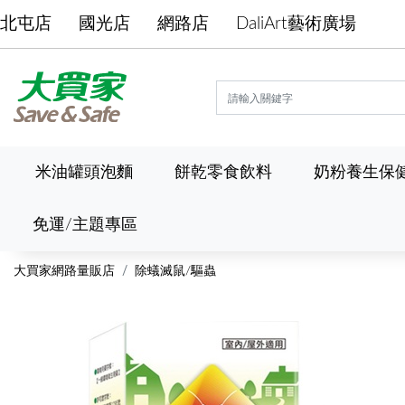
北屯店
國光店
網路店
DaliArt藝術廣場
米油罐頭泡麵
餅乾零食飲料
奶粉養生保
免運/主題專區
大買家網路量販店
除蟻滅鼠/驅蟲