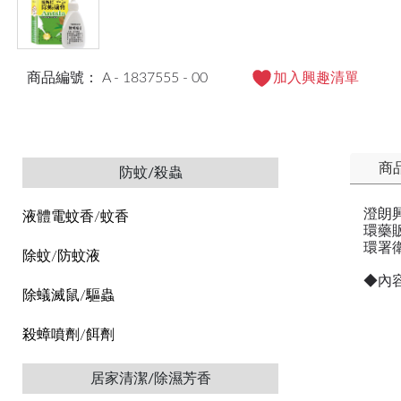
商品編號： A - 1837555 - 00
加入興趣清單
商
防蚊/殺蟲
澄朗
液體電蚊香/蚊香
環藥販
環署衛
除蚊/防蚊液
◆內
除蟻滅鼠/驅蟲
殺蟑噴劑/餌劑
居家清潔/除濕芳香