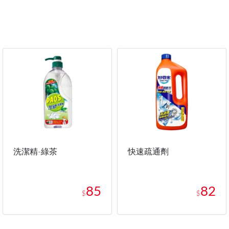
洗潔精-綠茶
快速疏通劑
85
82
$
$