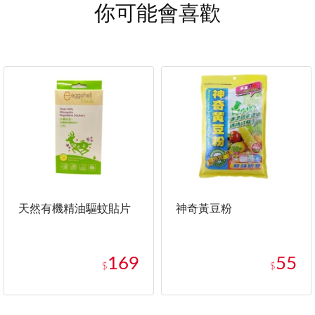
你可能會喜歡
天然有機精油驅蚊貼片
神奇黃豆粉
169
55
$
$