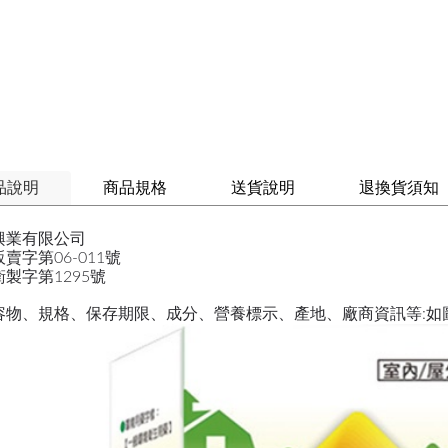
品說明
商品規格
送貨說明
退換貨須知
興業有限公司
賣字第06-011號
製字第1295號
容物、規格、保存期限、成分、營養標示、產地、廠商資訊等:如