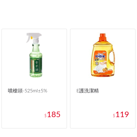
噴槍頭-525ml±5%
E護洗潔精
185
119
$
$