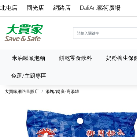
北屯店
國光店
網路店
DaliArt藝術廣場
米油罐頭泡麵
餅乾零食飲料
奶粉養生保
免運/主題專區
大買家網路量販店
湯塊/鍋底/高湯罐