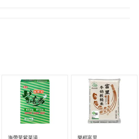
海帶芽紫菜湯
樂稻富里