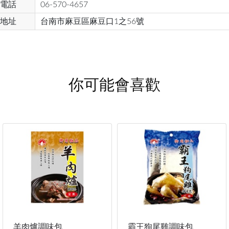
電話
06-570-4657
地址
台南市麻豆區麻豆口1之56號
你可能會喜歡
羊肉爐調味包
霸王狗尾雞調味包