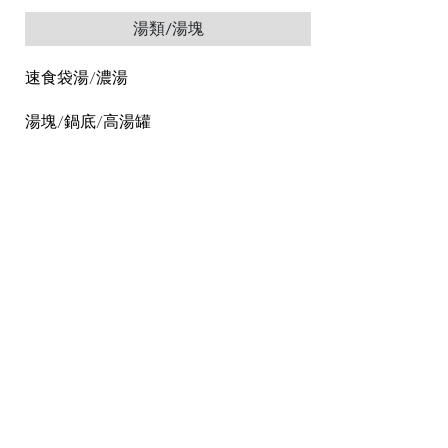
湯類/湯塊
速食袋湯/濃湯
湯塊/鍋底/高湯罐