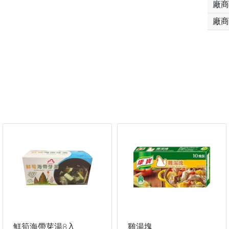
廠商
廠商
鮮筍海帶芽湯8入
雞湯塊