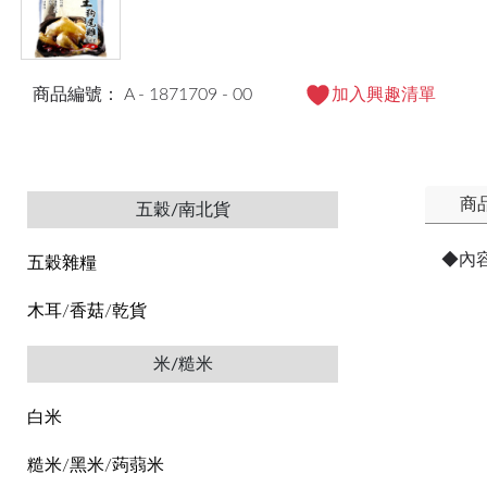
商品編號： A - 1871709 - 00
加入興趣清單
商
五穀/南北貨
◆內
五穀雜糧
木耳/香菇/乾貨
米/糙米
白米
糙米/黑米/蒟蒻米