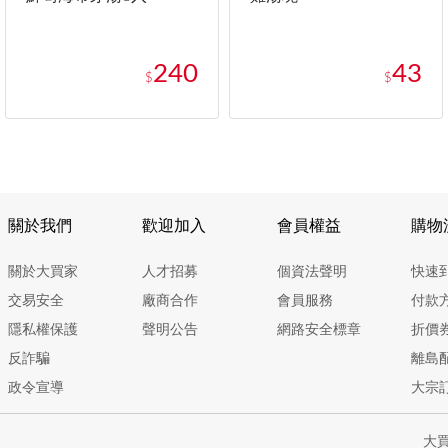
240
43
$
$
關於我們
歡迎加入
會員權益
購物
關於大買家
人才招募
個資法聲明
快速
交易安全
廠商合作
會員服務
付款
隱私權保護
聲明公告
網路安全標章
折價
反詐騙
離島
政令宣導
大宗
大買