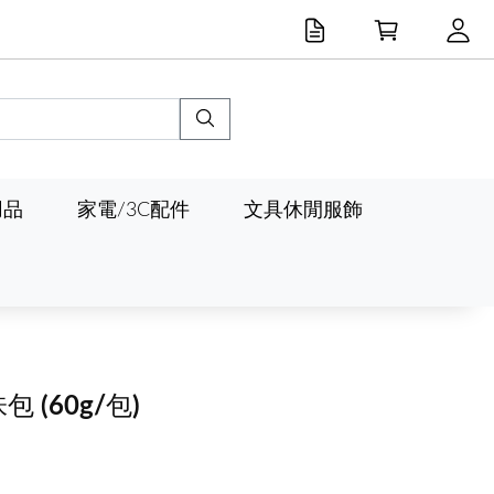
用品
家電/3C配件
文具休閒服飾
味包
(60g/包)