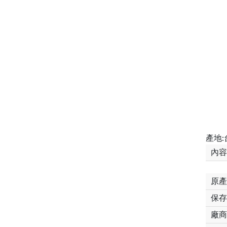
產地:
內容
原產
保存
廠商