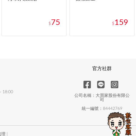
75
159
$
$
官方社群
18:00
公司名稱：大買家股份有限公
司
統一編號：84442769
理 |