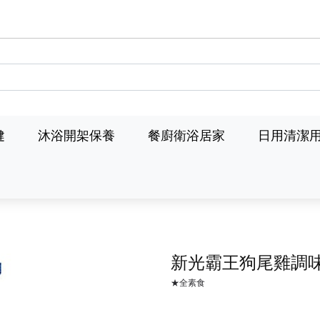
健
沐浴開架保養
餐廚衛浴居家
日用清潔
新光霸王狗尾雞調
★全素食