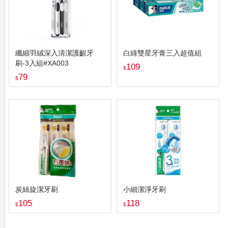
纖細羽絨深入清潔護齦牙
白綠雙星牙膏三入超值組
刷-3入組#XA003
109
$
79
$
炭絲旋潔牙刷
小細潔淨牙刷
105
118
$
$