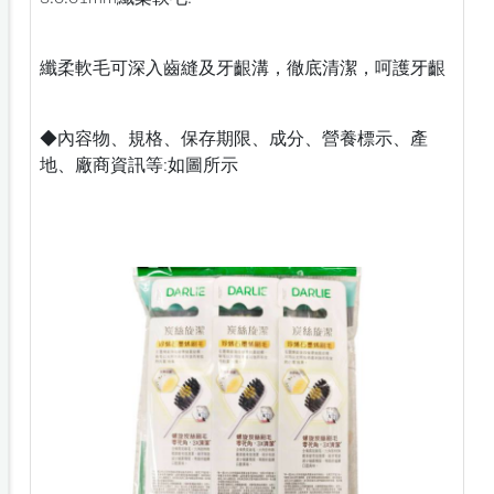
纖柔軟毛可深入齒縫及牙齦溝，徹底清潔，呵護牙齦
◆內容物、規格、保存期限、成分、營養標示、產
地、廠商資訊等:如圖所示