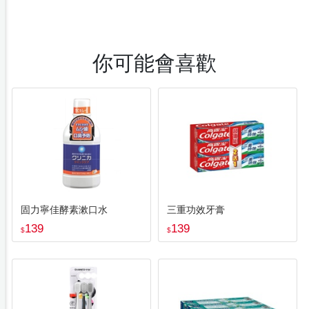
你可能會喜歡
固力寧佳酵素漱口水
三重功效牙膏
139
139
$
$