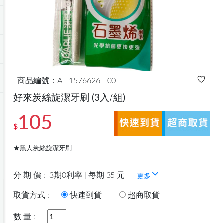
商品編號：A - 1576626 - 00
好來炭絲旋潔牙刷
(3入/組)
105
$
★黑人炭絲旋潔牙刷
分 期 價 :
3期0利率 | 每期 35 元
更多
取貨方式 :
快速到貨
超商取貨
數 量 :