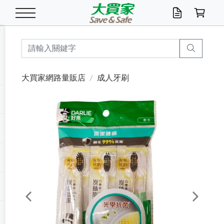
米/五穀/濃湯
休閒零嘴
養生保健/常備品
沐浴乳香皂
鍋具/飲水/廚房
衛生紙/濕巾
廚房家電
文具/辦公用品
冷凍免運
米/糙米
食用油
包麵
魚罐
初一十五拜拜懶
餅乾
糖果/蜜餞/果凍
茶飲料
雞精/飲品
奶粉
綠茶
即溶咖啡
沐浴乳
洗髮/護髮
牙 刷
潔顏產品
臉部保養
鍋具/餐具
掃除/清潔用具
寢具/家具
寵物食品
抽取衛生紙/濕巾
洗衣精
廚房/餐具清潔
衛生棉
箱購免運區
料理鍋具
除濕/清淨機
除塵家電
電腦周邊
文具用品
機車/腳踏車百貨
戶外/休閒用品
服飾內著
生鮮食品
食品免運
季節活動
大買家網路量販店
成人牙刷
油/調味料
美味餅乾
奶粉/穀麥片
美髮造型
掃除用具/照明/五金
衣物清潔
季節家電
汽機車百貨
箱購免運
五穀/南北貨
醬油.油膏.蠔油
碗麵/義大利麵
醬菜/玉米罐
零嘴
糕餅/點心
巧克力
果汁咖啡
機能保健
麥片/玉米片
紅茶
咖啡豆/粉/濾掛
香皂/洗手乳
造型髮品
牙膏/漱口水
卸妝/粉刺調理
面/眼膜
保鮮/微波
洗衣/曬衣用具
收納用品
寵物清潔/百貨
廚房紙巾/平版/
洗衣粉/皂
浴廁/水管清潔
嬰兒尿布
烤箱/微波/電磁爐
風扇/防蚊家電
美容家電
數位週邊
辦公文具/收納
汽車百貨
健身/按摩/瑜珈
配件
調理食品
清潔用品免運
店長推薦
泡麵 / 麵條
糖果/巧克力
特色茶品
口腔清潔
傢飾/收納/衛浴
居家清潔
生活家電
休閒/運動
主題專區
湯類/湯塊
調味用品
麵條/快煮麵/米粉
調理食品
堅果/海苔
洋芋片
碳酸/礦泉水
族群保健
沖調穀粉/隨手包
奶茶/花草茶
可可/糖/奶精
染髮產品
口腔配件
刮鬍用品
身體保養
飲水用具
電池/延長線
衛浴/毛巾
園藝用品
箱購免運區
漂白水/柔軟精
居家清潔/除濕芳
成人紙尿褲
快煮壺/烘碗機
電暖器
家用電器
手機/平板周邊
玩具/擺設小物
測量/護具/其他
男/女/機能包
居家/汽百用品
這夏不怕熱
罐頭調理包
飲料
咖啡/可可
臉部清潔
寵物/園藝
衛生棉/護墊
3C/電腦周邊/OA
服飾/配件
咖哩/沾拌醬/抹醬
箱購專區
肉鬆/肉醬罐
肉乾/豆乾
節日限定伴手禮
保久乳/豆米漿
常備/醫材/口罩
烏龍/普洱茶/其他
開架彩妝/防曬
廚房配件
燈泡/檯燈/照明
地墊/家飾品
日用活動區
箱購免運區
防蚊/殺蟲
咖啡機/果汁調理
辦公用具
球類/運動
戶外/室內鞋
綠意露營生活
開架/身體保養
成人/嬰兒紙尿褲
點心罐
機能飲料
▶保健品牌推薦
黑糖桂圓/蜂蜜醋
修繕/五金/祭祀
Previous
Next
箱購飲料