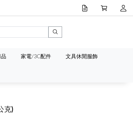
用品
家電/3C配件
文具休閒服飾
0公克)