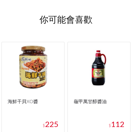
你可能會喜歡
海鮮干貝XO醬
龜甲萬甘醇醬油
225
112
$
$