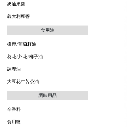
奶油果醬
義大利麵醬
食用油
橄欖/葡萄籽油
葵花/芥花/椰子油
調理油
大豆花生苦茶油
調味用品
辛香料
食用鹽