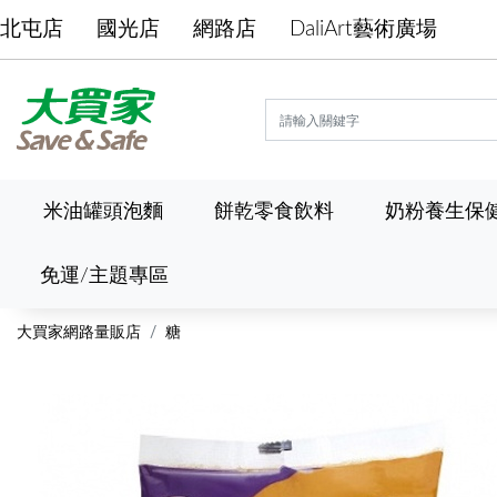
北屯店
國光店
網路店
DaliArt藝術廣場
米油罐頭泡麵
餅乾零食飲料
奶粉養生保
免運/主題專區
大買家網路量販店
糖