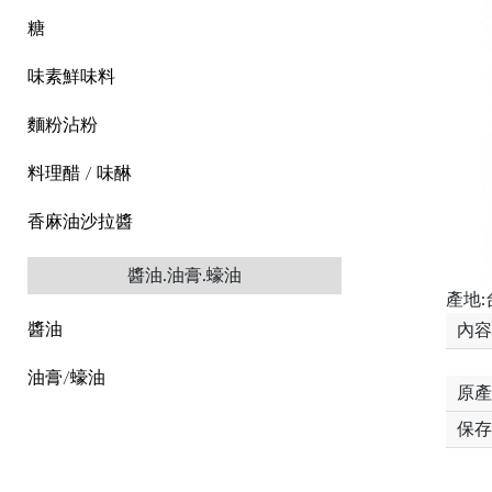
糖
味素鮮味料
麵粉沾粉
料理醋 / 味醂
香麻油沙拉醬
醬油.油膏.蠔油
產地:
醬油
內容
油膏/蠔油
原產
保存