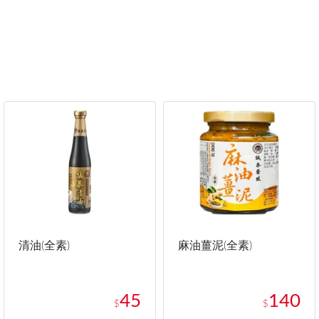
清油(全素)
麻油薑泥(全素)
45
140
$
$