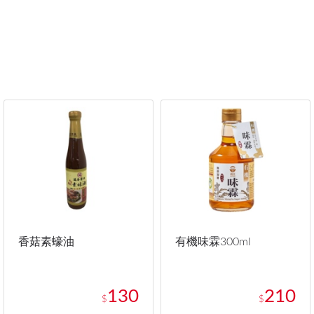
香菇素蠔油
有機味霖300ml
130
210
$
$