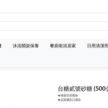
健
沐浴開架保養
餐廚衛浴居家
日用清潔
台糖貳號砂糖
(50
★保留甘蔗風味
★品質優良口感佳