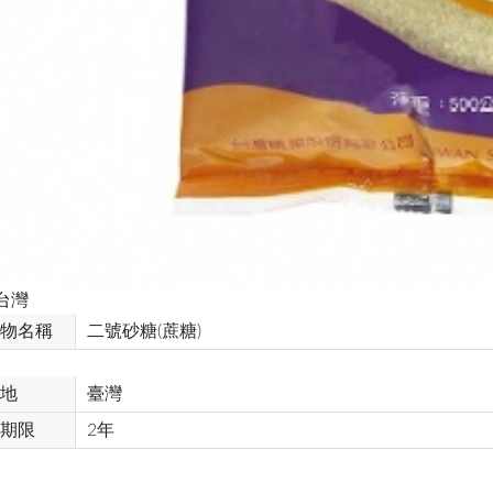
台灣
物名稱
二號砂糖(蔗糖)
地
臺灣
期限
2年