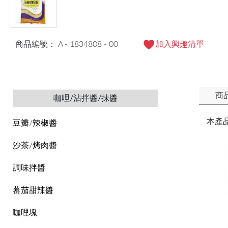
商品編號： A - 1834808 - 00
加入興趣清單
商
咖哩/沾拌醬/抹醬
本產
豆瓣/辣椒醬
沙茶/烤肉醬
調味拌醬
蕃茄甜辣醬
咖哩塊