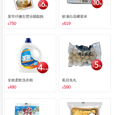
菜市仔嬤左營汾陽餛飩
鮮凍白花椰菜米
750
619
$
$
全效柔軟洗衣精
虱目魚丸
490
590
$
$