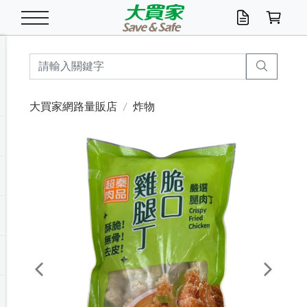
米/五穀/濃湯
休閒零嘴
養生保健/常備品
沐浴乳香皂
鍋具/飲水/廚房
衛生紙/濕巾
廚房家電
文具/辦公用品
冷凍免運
米/糙米
食用油
包麵
魚罐
初一十五拜拜懶
餅乾
糖果/蜜餞/果凍
茶飲料
雞精/飲品
奶粉
綠茶
即溶咖啡
沐浴乳
洗髮/護髮
牙 刷
潔顏產品
臉部保養
鍋具/餐具
掃除/清潔用具
寢具/家具
寵物食品
抽取衛生紙/濕巾
洗衣精
廚房/餐具清潔
衛生棉
箱購免運區
料理鍋具
除濕/清淨機
除塵家電
電腦周邊
文具用品
機車/腳踏車百貨
戶外/休閒用品
服飾內著
生鮮食品
食品免運
季節活動
大買家網路量販店
炸物
油/調味料
美味餅乾
奶粉/穀麥片
美髮造型
掃除用具/照明/五金
衣物清潔
季節家電
汽機車百貨
箱購免運
五穀/南北貨
醬油.油膏.蠔油
碗麵/義大利麵
醬菜/玉米罐
零嘴
糕餅/點心
巧克力
果汁咖啡
機能保健
麥片/玉米片
紅茶
咖啡豆/粉/濾掛
香皂/洗手乳
造型髮品
牙膏/漱口水
卸妝/粉刺調理
面/眼膜
保鮮/微波
洗衣/曬衣用具
收納用品
寵物清潔/百貨
廚房紙巾/平版/
洗衣粉/皂
浴廁/水管清潔
嬰兒尿布
烤箱/微波/電磁爐
風扇/防蚊家電
美容家電
數位週邊
辦公文具/收納
汽車百貨
健身/按摩/瑜珈
配件
調理食品
清潔用品免運
店長推薦
泡麵 / 麵條
糖果/巧克力
特色茶品
口腔清潔
傢飾/收納/衛浴
居家清潔
生活家電
休閒/運動
主題專區
湯類/湯塊
調味用品
麵條/快煮麵/米粉
調理食品
堅果/海苔
洋芋片
碳酸/礦泉水
族群保健
沖調穀粉/隨手包
奶茶/花草茶
可可/糖/奶精
染髮產品
口腔配件
刮鬍用品
身體保養
飲水用具
電池/延長線
衛浴/毛巾
園藝用品
箱購免運區
漂白水/柔軟精
居家清潔/除濕芳
成人紙尿褲
快煮壺/烘碗機
電暖器
家用電器
手機/平板周邊
玩具/擺設小物
測量/護具/其他
男/女/機能包
居家/汽百用品
這夏不怕熱
罐頭調理包
飲料
咖啡/可可
臉部清潔
寵物/園藝
衛生棉/護墊
3C/電腦周邊/OA
服飾/配件
咖哩/沾拌醬/抹醬
箱購專區
肉鬆/肉醬罐
肉乾/豆乾
節日限定伴手禮
保久乳/豆米漿
常備/醫材/口罩
烏龍/普洱茶/其他
開架彩妝/防曬
廚房配件
燈泡/檯燈/照明
地墊/家飾品
日用活動區
箱購免運區
防蚊/殺蟲
咖啡機/果汁調理
辦公用具
球類/運動
戶外/室內鞋
綠意露營生活
開架/身體保養
成人/嬰兒紙尿褲
點心罐
機能飲料
▶保健品牌推薦
黑糖桂圓/蜂蜜醋
修繕/五金/祭祀
Previous
Next
箱購飲料