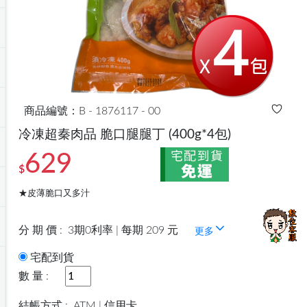
商品編號：B - 1876117 - 00
冷凍超秦肉品 脆口腿腿丁
(400g*4包)
629
$
★皮薄脆口又多汁
分 期 價 :
3期0利率 | 每期 209 元
更多
宅配到貨
數 量 :
結帳方式 :
ATM | 信用卡