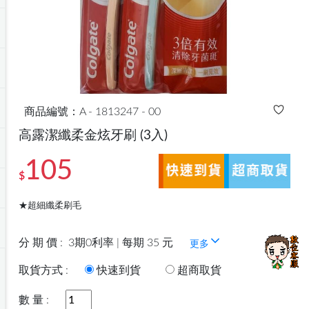
商品編號：A - 1813247 - 00
高露潔纖柔金炫牙刷
(3入)
105
$
★超細纖柔刷毛
分 期 價 :
3期0利率 | 每期 35 元
更多
取貨方式 :
快速到貨
超商取貨
數 量 :