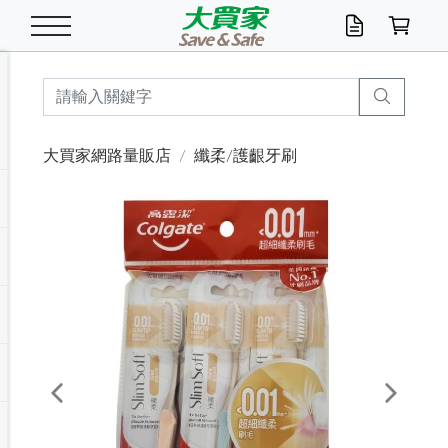
米/五穀/濃湯
休閒零嘴
養生保健/常備品
沐浴乳香皂
鍋具/飲水/廚房
衛生紙/濕巾
廚房家電
文具/辦公用品
冷凍免運
米/糙米
食用油
包麵
魚罐
初一十五拜拜懶
餅乾
糖果/蜜餞/果凍
茶飲料
雞精/飲品
奶粉
綠茶
即溶咖啡
沐浴乳
洗髮/護髮
牙 刷
潔顏產品
臉部保養
鍋具/餐具
掃除/清潔用具
寢具/家具
寵物食品
抽取衛生紙/濕巾
洗衣精
廚房/餐具清潔
衛生棉
箱購免運區
料理鍋具
除濕/清淨機
除塵家電
電腦周邊
文具用品
機車/腳踏車百貨
戶外/休閒用品
服飾內著
生鮮食品
食品免運
季節活動
大買家網路量販店
纖柔/護齦牙刷
油/調味料
美味餅乾
奶粉/穀麥片
美髮造型
掃除用具/照明/五金
衣物清潔
季節家電
汽機車百貨
箱購免運
五穀/南北貨
醬油.油膏.蠔油
碗麵/義大利麵
醬菜/玉米罐
零嘴
糕餅/點心
巧克力
果汁咖啡
機能保健
麥片/玉米片
紅茶
咖啡豆/粉/濾掛
香皂/洗手乳
造型髮品
牙膏/漱口水
卸妝/粉刺調理
面/眼膜
保鮮/微波
洗衣/曬衣用具
收納用品
寵物清潔/百貨
廚房紙巾/平版/
洗衣粉/皂
浴廁/水管清潔
嬰兒尿布
烤箱/微波/電磁爐
風扇/防蚊家電
美容家電
數位週邊
辦公文具/收納
汽車百貨
健身/按摩/瑜珈
配件
調理食品
清潔用品免運
店長推薦
泡麵 / 麵條
糖果/巧克力
特色茶品
口腔清潔
傢飾/收納/衛浴
居家清潔
生活家電
休閒/運動
主題專區
湯類/湯塊
調味用品
麵條/快煮麵/米粉
調理食品
堅果/海苔
洋芋片
碳酸/礦泉水
族群保健
沖調穀粉/隨手包
奶茶/花草茶
可可/糖/奶精
染髮產品
口腔配件
刮鬍用品
身體保養
飲水用具
電池/延長線
衛浴/毛巾
園藝用品
箱購免運區
漂白水/柔軟精
居家清潔/除濕芳
成人紙尿褲
快煮壺/烘碗機
電暖器
家用電器
手機/平板周邊
玩具/擺設小物
測量/護具/其他
男/女/機能包
居家/汽百用品
這夏不怕熱
罐頭調理包
飲料
咖啡/可可
臉部清潔
寵物/園藝
衛生棉/護墊
3C/電腦周邊/OA
服飾/配件
咖哩/沾拌醬/抹醬
箱購專區
肉鬆/肉醬罐
肉乾/豆乾
節日限定伴手禮
保久乳/豆米漿
常備/醫材/口罩
烏龍/普洱茶/其他
開架彩妝/防曬
廚房配件
燈泡/檯燈/照明
地墊/家飾品
日用活動區
箱購免運區
防蚊/殺蟲
咖啡機/果汁調理
辦公用具
球類/運動
戶外/室內鞋
綠意露營生活
開架/身體保養
成人/嬰兒紙尿褲
點心罐
機能飲料
▶保健品牌推薦
黑糖桂圓/蜂蜜醋
修繕/五金/祭祀
Previous
Next
箱購飲料