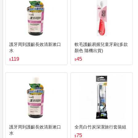
護牙周到護齦長效清新漱口
軟毛護齦易握兒童牙刷(多款
水
顏色 隨機出貨)
119
45
$
$
護牙周到護齦長效清新漱口
全亮白竹炭深潔旅行套裝組
水
75
$