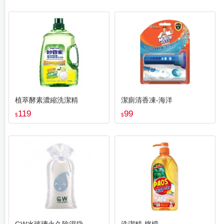
植萃酵素濃縮洗潔精
潔廁清香凍-海洋
119
99
$
$