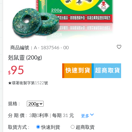
商品編號：A - 1837546 - 00
剋鼠靈
(200g)
95
$
★環署衛製字第1522號
規格 :
分 期 價 :
3期0利率 | 每期 31 元
更多
取貨方式 :
快速到貨
超商取貨