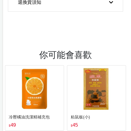
退換貨須知
你可能會喜歡
冷壓橘油洗潔精補充包
粘鼠板(小)
49
45
$
$