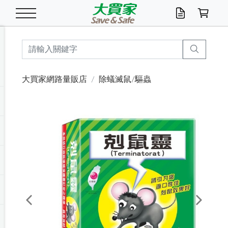
米/五穀/濃湯
休閒零嘴
養生保健/常備品
沐浴乳香皂
鍋具/飲水/廚房
衛生紙/濕巾
廚房家電
文具/辦公用品
冷凍免運
米/糙米
食用油
包麵
魚罐
初一十五拜拜懶
餅乾
糖果/蜜餞/果凍
茶飲料
雞精/飲品
奶粉
綠茶
即溶咖啡
沐浴乳
洗髮/護髮
牙 刷
潔顏產品
臉部保養
鍋具/餐具
掃除/清潔用具
寢具/家具
寵物食品
抽取衛生紙/濕巾
洗衣精
廚房/餐具清潔
衛生棉
箱購免運區
料理鍋具
除濕/清淨機
除塵家電
電腦周邊
文具用品
機車/腳踏車百貨
戶外/休閒用品
服飾內著
生鮮食品
食品免運
季節活動
大買家網路量販店
除蟻滅鼠/驅蟲
油/調味料
美味餅乾
奶粉/穀麥片
美髮造型
掃除用具/照明/五金
衣物清潔
季節家電
汽機車百貨
箱購免運
五穀/南北貨
醬油.油膏.蠔油
碗麵/義大利麵
醬菜/玉米罐
零嘴
糕餅/點心
巧克力
果汁咖啡
機能保健
麥片/玉米片
紅茶
咖啡豆/粉/濾掛
香皂/洗手乳
造型髮品
牙膏/漱口水
卸妝/粉刺調理
面/眼膜
保鮮/微波
洗衣/曬衣用具
收納用品
寵物清潔/百貨
廚房紙巾/平版/
洗衣粉/皂
浴廁/水管清潔
嬰兒尿布
烤箱/微波/電磁爐
風扇/防蚊家電
美容家電
數位週邊
辦公文具/收納
汽車百貨
健身/按摩/瑜珈
配件
調理食品
清潔用品免運
店長推薦
泡麵 / 麵條
糖果/巧克力
特色茶品
口腔清潔
傢飾/收納/衛浴
居家清潔
生活家電
休閒/運動
主題專區
湯類/湯塊
調味用品
麵條/快煮麵/米粉
調理食品
堅果/海苔
洋芋片
碳酸/礦泉水
族群保健
沖調穀粉/隨手包
奶茶/花草茶
可可/糖/奶精
染髮產品
口腔配件
刮鬍用品
身體保養
飲水用具
電池/延長線
衛浴/毛巾
園藝用品
箱購免運區
漂白水/柔軟精
居家清潔/除濕芳
成人紙尿褲
快煮壺/烘碗機
電暖器
家用電器
手機/平板周邊
玩具/擺設小物
測量/護具/其他
男/女/機能包
居家/汽百用品
這夏不怕熱
罐頭調理包
飲料
咖啡/可可
臉部清潔
寵物/園藝
衛生棉/護墊
3C/電腦周邊/OA
服飾/配件
咖哩/沾拌醬/抹醬
箱購專區
肉鬆/肉醬罐
肉乾/豆乾
節日限定伴手禮
保久乳/豆米漿
常備/醫材/口罩
烏龍/普洱茶/其他
開架彩妝/防曬
廚房配件
燈泡/檯燈/照明
地墊/家飾品
日用活動區
箱購免運區
防蚊/殺蟲
咖啡機/果汁調理
辦公用具
球類/運動
戶外/室內鞋
綠意露營生活
開架/身體保養
成人/嬰兒紙尿褲
點心罐
機能飲料
▶保健品牌推薦
黑糖桂圓/蜂蜜醋
修繕/五金/祭祀
Previous
Next
箱購飲料