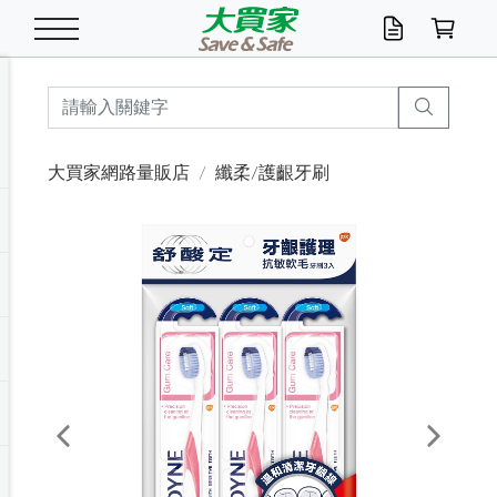
米/五穀/濃湯
休閒零嘴
養生保健/常備品
沐浴乳香皂
鍋具/飲水/廚房
衛生紙/濕巾
廚房家電
文具/辦公用品
冷凍免運
米/糙米
食用油
包麵
魚罐
初一十五拜拜懶
餅乾
糖果/蜜餞/果凍
茶飲料
雞精/飲品
奶粉
綠茶
即溶咖啡
沐浴乳
洗髮/護髮
牙 刷
潔顏產品
臉部保養
鍋具/餐具
掃除/清潔用具
寢具/家具
寵物食品
抽取衛生紙/濕巾
洗衣精
廚房/餐具清潔
衛生棉
箱購免運區
料理鍋具
除濕/清淨機
除塵家電
電腦周邊
文具用品
機車/腳踏車百貨
戶外/休閒用品
服飾內著
生鮮食品
食品免運
季節活動
大買家網路量販店
纖柔/護齦牙刷
油/調味料
美味餅乾
奶粉/穀麥片
美髮造型
掃除用具/照明/五金
衣物清潔
季節家電
汽機車百貨
箱購免運
五穀/南北貨
醬油.油膏.蠔油
碗麵/義大利麵
醬菜/玉米罐
零嘴
糕餅/點心
巧克力
果汁咖啡
機能保健
麥片/玉米片
紅茶
咖啡豆/粉/濾掛
香皂/洗手乳
造型髮品
牙膏/漱口水
卸妝/粉刺調理
面/眼膜
保鮮/微波
洗衣/曬衣用具
收納用品
寵物清潔/百貨
廚房紙巾/平版/
洗衣粉/皂
浴廁/水管清潔
嬰兒尿布
烤箱/微波/電磁爐
風扇/防蚊家電
美容家電
數位週邊
辦公文具/收納
汽車百貨
健身/按摩/瑜珈
配件
調理食品
清潔用品免運
店長推薦
泡麵 / 麵條
糖果/巧克力
特色茶品
口腔清潔
傢飾/收納/衛浴
居家清潔
生活家電
休閒/運動
主題專區
湯類/湯塊
調味用品
麵條/快煮麵/米粉
調理食品
堅果/海苔
洋芋片
碳酸/礦泉水
族群保健
沖調穀粉/隨手包
奶茶/花草茶
可可/糖/奶精
染髮產品
口腔配件
刮鬍用品
身體保養
飲水用具
電池/延長線
衛浴/毛巾
園藝用品
箱購免運區
漂白水/柔軟精
居家清潔/除濕芳
成人紙尿褲
快煮壺/烘碗機
電暖器
家用電器
手機/平板周邊
玩具/擺設小物
測量/護具/其他
男/女/機能包
居家/汽百用品
這夏不怕熱
罐頭調理包
飲料
咖啡/可可
臉部清潔
寵物/園藝
衛生棉/護墊
3C/電腦周邊/OA
服飾/配件
咖哩/沾拌醬/抹醬
箱購專區
肉鬆/肉醬罐
肉乾/豆乾
節日限定伴手禮
保久乳/豆米漿
常備/醫材/口罩
烏龍/普洱茶/其他
開架彩妝/防曬
廚房配件
燈泡/檯燈/照明
地墊/家飾品
日用活動區
箱購免運區
防蚊/殺蟲
咖啡機/果汁調理
辦公用具
球類/運動
戶外/室內鞋
綠意露營生活
開架/身體保養
成人/嬰兒紙尿褲
點心罐
機能飲料
▶保健品牌推薦
黑糖桂圓/蜂蜜醋
修繕/五金/祭祀
Previous
Next
箱購飲料