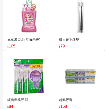
兒童漱口水(草莓果香)
成人萬毛牙刷
105
79
$
$
經典纖柔牙刷
超氟牙膏
84
158
$
$