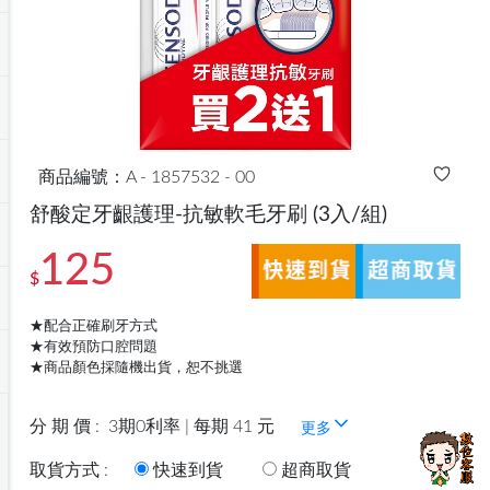
商品編號：A - 1857532 - 00
舒酸定牙齦護理-抗敏軟毛牙刷
(3入/組)
125
$
★配合正確刷牙方式
★有效預防口腔問題
★商品顏色採隨機出貨，恕不挑選
分 期 價 :
3期0利率 | 每期 41 元
更多
取貨方式 :
快速到貨
超商取貨