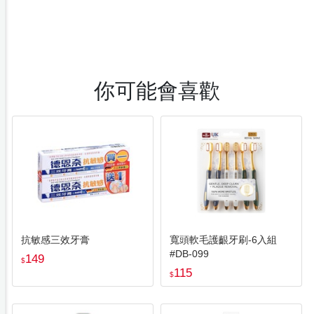
你可能會喜歡
抗敏感三效牙膏
寬頭軟毛護齦牙刷-6入組
#DB-099
149
$
115
$