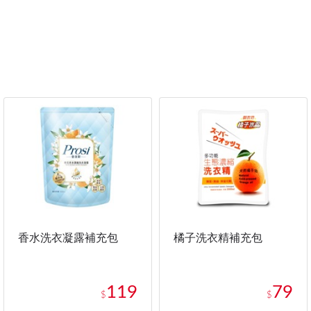
香水洗衣凝露補充包
橘子洗衣精補充包
119
79
$
$