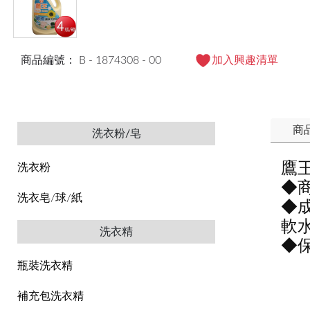
商品編號： B - 1874308 - 00
加入興趣清單
商
洗衣粉/皂
鷹
洗衣粉
◆商
洗衣皂/球/紙
◆
軟
洗衣精
◆
瓶裝洗衣精
補充包洗衣精