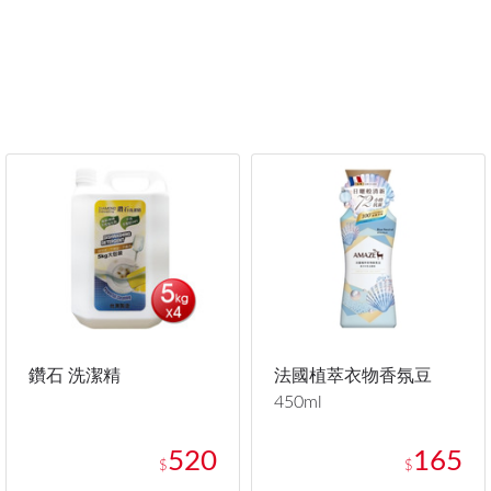
鑽石 洗潔精
法國植萃衣物香氛豆
450ml
520
165
$
$