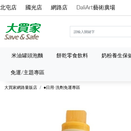
北屯店
國光店
網路店
DaliArt藝術廣場
米油罐頭泡麵
餅乾零食飲料
奶粉養生保
免運/主題專區
大買家網路量販店
●日用-洗劑免運專區