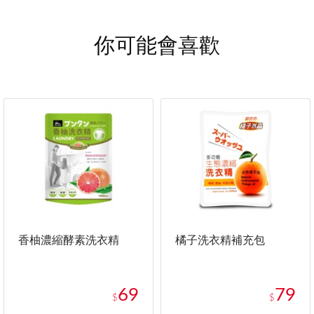
你可能會喜歡
香柚濃縮酵素洗衣精
橘子洗衣精補充包
69
79
$
$