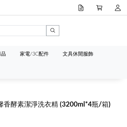
用品
家電/3C配件
文具休閒服飾
光馨香酵素潔淨洗衣精
(3200ml*4瓶/箱)