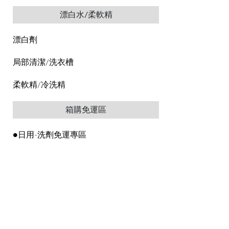
漂白水/柔軟精
漂白劑
局部清潔/洗衣槽
柔軟精/冷洗精
箱購免運區
●日用-洗劑免運專區