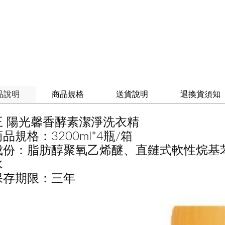
品說明
商品規格
送貨說明
退換貨須知
王 陽光馨香酵素潔淨洗衣精
品規格：3200ml*4瓶/箱
成份：脂肪醇聚氧乙烯醚、直鏈式軟性烷基苯
水
保存期限：三年