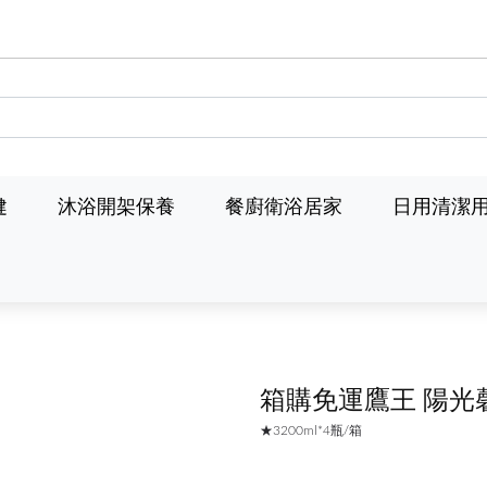
健
沐浴開架保養
餐廚衛浴居家
日用清潔
箱購免運鷹王 陽
★3200ml*4瓶/箱