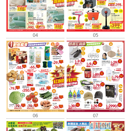
04
05
06
07