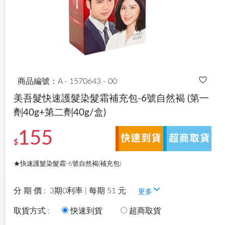
商品編號：A - 1570643 - 00
美吾髮快速護髮染髮霜補充包-6號自然褐
(第一
劑40g+第二劑40g/盒)
155
$
★快速護髮染髮霜-6號自然褐(補充包)
分 期 價 :
3期0利率 | 每期 51 元
更多
取貨方式 :
快速到貨
超商取貨