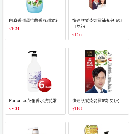
白麝香潤澤抗菌香氛潤髮乳
快速護髮染髮霜補充包-6號
自然褐
109
$
155
$
Parfumes英倫香水洗髮露
快速護髮染髮霜6號(男版)
700
169
$
$