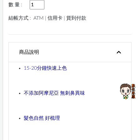
數 量 :
結帳方式 :
ATM | 信用卡 | 貨到付款
商品說明
15-20分鐘快速上色
不添加阿摩尼亞 無刺鼻異味
髮色自然 好梳理