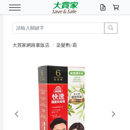
米/五穀/濃湯
休閒零嘴
養生保健/常備品
沐浴乳香皂
鍋具/飲水/廚房
衛生紙/濕巾
廚房家電
文具/辦公用品
冷凍免運
米/糙米
食用油
包麵
魚罐
初一十五拜拜懶
餅乾
糖果/蜜餞/果凍
茶飲料
雞精/飲品
奶粉
綠茶
即溶咖啡
沐浴乳
洗髮/護髮
牙 刷
潔顏產品
臉部保養
鍋具/餐具
掃除/清潔用具
寢具/家具
寵物食品
抽取衛生紙/濕巾
洗衣精
廚房/餐具清潔
衛生棉
箱購免運區
料理鍋具
除濕/清淨機
除塵家電
電腦周邊
文具用品
機車/腳踏車百貨
戶外/休閒用品
服飾內著
生鮮食品
食品免運
季節活動
大買家網路量販店
染髮劑/霜
油/調味料
美味餅乾
奶粉/穀麥片
美髮造型
掃除用具/照明/五金
衣物清潔
季節家電
汽機車百貨
箱購免運
五穀/南北貨
醬油.油膏.蠔油
碗麵/義大利麵
醬菜/玉米罐
零嘴
糕餅/點心
巧克力
果汁咖啡
機能保健
麥片/玉米片
紅茶
咖啡豆/粉/濾掛
香皂/洗手乳
造型髮品
牙膏/漱口水
卸妝/粉刺調理
面/眼膜
保鮮/微波
洗衣/曬衣用具
收納用品
寵物清潔/百貨
廚房紙巾/平版/
洗衣粉/皂
浴廁/水管清潔
嬰兒尿布
烤箱/微波/電磁爐
風扇/防蚊家電
美容家電
數位週邊
辦公文具/收納
汽車百貨
健身/按摩/瑜珈
配件
調理食品
清潔用品免運
店長推薦
泡麵 / 麵條
糖果/巧克力
特色茶品
口腔清潔
傢飾/收納/衛浴
居家清潔
生活家電
休閒/運動
主題專區
湯類/湯塊
調味用品
麵條/快煮麵/米粉
調理食品
堅果/海苔
洋芋片
碳酸/礦泉水
族群保健
沖調穀粉/隨手包
奶茶/花草茶
可可/糖/奶精
染髮產品
口腔配件
刮鬍用品
身體保養
飲水用具
電池/延長線
衛浴/毛巾
園藝用品
箱購免運區
漂白水/柔軟精
居家清潔/除濕芳
成人紙尿褲
快煮壺/烘碗機
電暖器
家用電器
手機/平板周邊
玩具/擺設小物
測量/護具/其他
男/女/機能包
居家/汽百用品
這夏不怕熱
罐頭調理包
飲料
咖啡/可可
臉部清潔
寵物/園藝
衛生棉/護墊
3C/電腦周邊/OA
服飾/配件
咖哩/沾拌醬/抹醬
箱購專區
肉鬆/肉醬罐
肉乾/豆乾
節日限定伴手禮
保久乳/豆米漿
常備/醫材/口罩
烏龍/普洱茶/其他
開架彩妝/防曬
廚房配件
燈泡/檯燈/照明
地墊/家飾品
日用活動區
箱購免運區
防蚊/殺蟲
咖啡機/果汁調理
辦公用具
球類/運動
戶外/室內鞋
綠意露營生活
開架/身體保養
成人/嬰兒紙尿褲
點心罐
機能飲料
▶保健品牌推薦
黑糖桂圓/蜂蜜醋
修繕/五金/祭祀
Previous
Next
箱購飲料