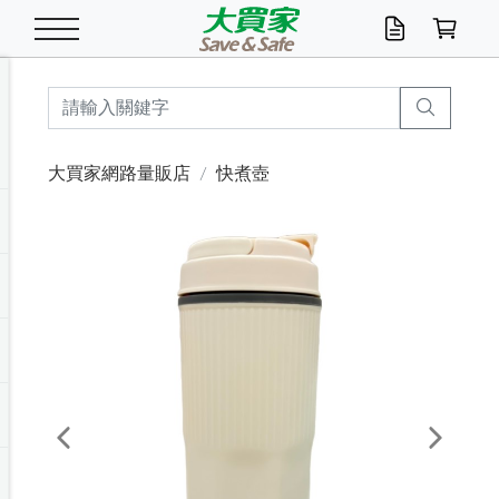
米/五穀/濃湯
休閒零嘴
養生保健/常備品
沐浴乳香皂
鍋具/飲水/廚房
衛生紙/濕巾
廚房家電
文具/辦公用品
冷凍免運
米/糙米
食用油
包麵
魚罐
初一十五拜拜懶
餅乾
糖果/蜜餞/果凍
茶飲料
雞精/飲品
奶粉
綠茶
即溶咖啡
沐浴乳
洗髮/護髮
牙 刷
潔顏產品
臉部保養
鍋具/餐具
掃除/清潔用具
寢具/家具
寵物食品
抽取衛生紙/濕巾
洗衣精
廚房/餐具清潔
衛生棉
箱購免運區
料理鍋具
除濕/清淨機
除塵家電
電腦周邊
文具用品
機車/腳踏車百貨
戶外/休閒用品
服飾內著
生鮮食品
食品免運
季節活動
大買家網路量販店
快煮壺
油/調味料
美味餅乾
奶粉/穀麥片
美髮造型
掃除用具/照明/五金
衣物清潔
季節家電
汽機車百貨
箱購免運
五穀/南北貨
醬油.油膏.蠔油
碗麵/義大利麵
醬菜/玉米罐
零嘴
糕餅/點心
巧克力
果汁咖啡
機能保健
麥片/玉米片
紅茶
咖啡豆/粉/濾掛
香皂/洗手乳
造型髮品
牙膏/漱口水
卸妝/粉刺調理
面/眼膜
保鮮/微波
洗衣/曬衣用具
收納用品
寵物清潔/百貨
廚房紙巾/平版/
洗衣粉/皂
浴廁/水管清潔
嬰兒尿布
烤箱/微波/電磁爐
風扇/防蚊家電
美容家電
數位週邊
辦公文具/收納
汽車百貨
健身/按摩/瑜珈
配件
調理食品
清潔用品免運
店長推薦
泡麵 / 麵條
糖果/巧克力
特色茶品
口腔清潔
傢飾/收納/衛浴
居家清潔
生活家電
休閒/運動
主題專區
湯類/湯塊
調味用品
麵條/快煮麵/米粉
調理食品
堅果/海苔
洋芋片
碳酸/礦泉水
族群保健
沖調穀粉/隨手包
奶茶/花草茶
可可/糖/奶精
染髮產品
口腔配件
刮鬍用品
身體保養
飲水用具
電池/延長線
衛浴/毛巾
園藝用品
箱購免運區
漂白水/柔軟精
居家清潔/除濕芳
成人紙尿褲
快煮壺/烘碗機
電暖器
家用電器
手機/平板周邊
玩具/擺設小物
測量/護具/其他
男/女/機能包
居家/汽百用品
這夏不怕熱
罐頭調理包
飲料
咖啡/可可
臉部清潔
寵物/園藝
衛生棉/護墊
3C/電腦周邊/OA
服飾/配件
咖哩/沾拌醬/抹醬
箱購專區
肉鬆/肉醬罐
肉乾/豆乾
節日限定伴手禮
保久乳/豆米漿
常備/醫材/口罩
烏龍/普洱茶/其他
開架彩妝/防曬
廚房配件
燈泡/檯燈/照明
地墊/家飾品
日用活動區
箱購免運區
防蚊/殺蟲
咖啡機/果汁調理
辦公用具
球類/運動
戶外/室內鞋
綠意露營生活
開架/身體保養
成人/嬰兒紙尿褲
點心罐
機能飲料
▶保健品牌推薦
黑糖桂圓/蜂蜜醋
修繕/五金/祭祀
Previous
Next
箱購飲料