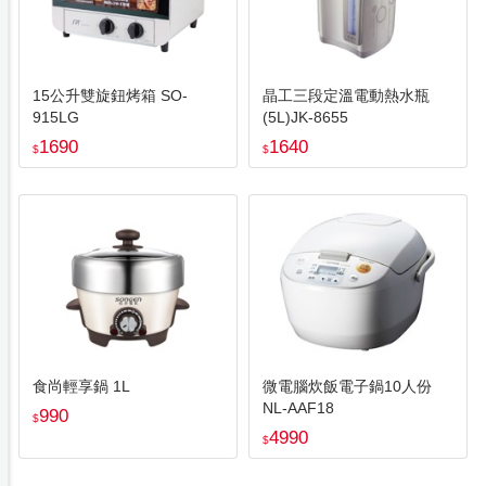
15公升雙旋鈕烤箱 SO-
晶工三段定溫電動熱水瓶
915LG
(5L)JK-8655
1690
1640
$
$
食尚輕享鍋 1L
微電腦炊飯電子鍋10人份
NL-AAF18
990
$
4990
$