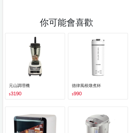
你可能會喜歡
元山調理機
德律風根燉煮杯
3190
990
$
$