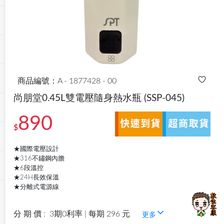
商品編號：A - 1877428 - 00
尚朋堂0.45L雙電壓隨身熱水瓶
(SSP-045)
890
$
★國際電壓設計
★316不鏽鋼內膽
★6段溫控
★24H長效保溫
★分離式電源線
分 期 價 :
3期0利率 | 每期 296 元
更多