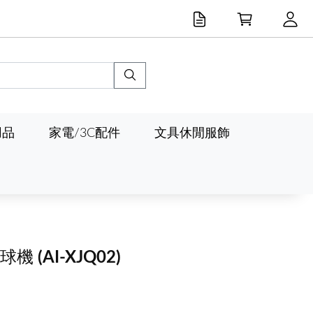
用品
家電/3C配件
文具休閒服飾
毛球機
(AI-XJQ02)