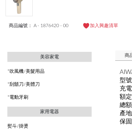
商品編號： A - 1876420 - 00
加入興趣清單
商
美容家電
AI
*吹風機/美髮用品
型號:
*刮鬍刀/美體刀
充電
額定
*電動牙刷
總額
家用電器
產地
保固
熨斗/掛燙