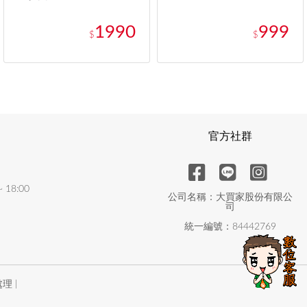
1990
999
$
$
官方社群
18:00
公司名稱：大買家股份有限公
司
統一編號：84442769
理 |