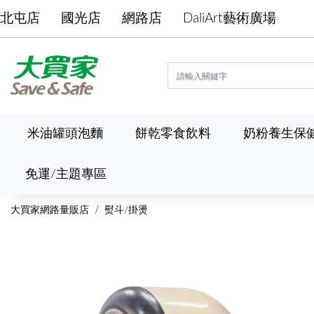
北屯店
國光店
網路店
DaliArt藝術廣場
米油罐頭泡麵
餅乾零食飲料
奶粉養生保
免運/主題專區
大買家網路量販店
熨斗/掛燙