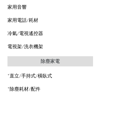
家用音響
家用電話/耗材
冷氣/電視遙控器
電視架/洗衣機架
除塵家電
*直立/手持式/橫臥式
*除塵耗材/配件