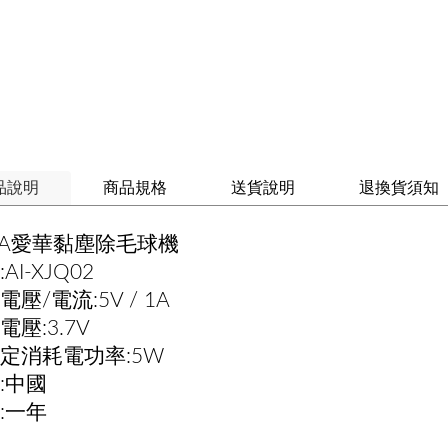
品說明
商品規格
送貨說明
退換貨須知
WA愛華黏塵除毛球機
AI-XJQ02
電壓/電流:5V / 1A
電壓:3.7V
定消耗電功率:5W
:中國
:一年