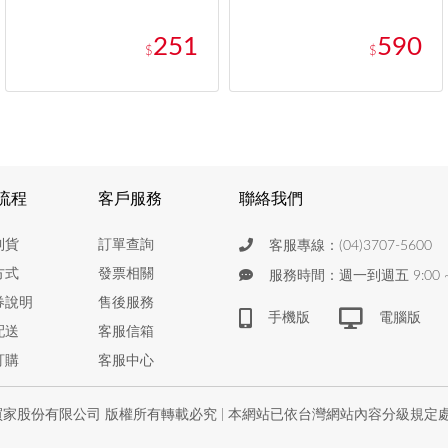
251
590
$
$
流程
客戶服務
聯絡我們
到貨
訂單查詢
客服專線：(04)3707-5600
方式
發票相關
服務時間：週一到週五 9:00 ~ 
券說明
售後服務
手機版
電腦版
配送
客服信箱
訂購
客服中心
家股份有限公司 版權所有轉載必究 | 本網站已依台灣網站內容分級規定處