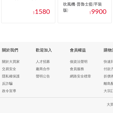
吹風機-普魯士藍(平裝
版)
1580
9900
$
$
關於我們
歡迎加入
會員權益
購物
關於大買家
人才招募
個資法聲明
快速
交易安全
廠商合作
會員服務
付款
隱私權保護
聲明公告
網路安全標章
折價
反詐騙
離島
政令宣導
大宗
大買