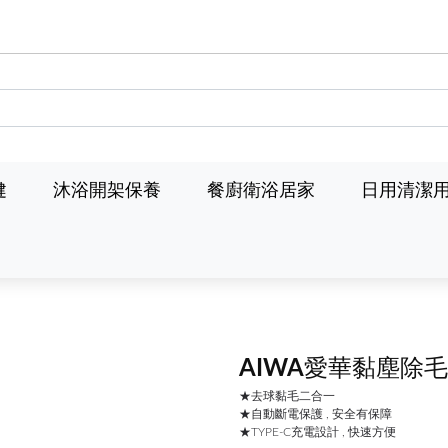
健
沐浴開架保養
餐廚衛浴居家
日用清潔
AIWA愛華黏塵除
★去球黏毛二合一
★自動斷電保護 , 安全有保障
★TYPE-C充電設計 , 快速方便