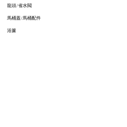
龍頭/省水閥
馬桶蓋/馬桶配件
浴簾