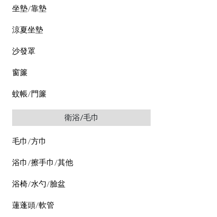
坐墊/靠墊
涼夏坐墊
沙發罩
窗簾
蚊帳/門簾
衛浴/毛巾
毛巾/方巾
浴巾/擦手巾/其他
浴椅/水勺/臉盆
蓮蓬頭/軟管