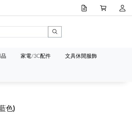
用品
家電/3C配件
文具休閒服飾
(藍色)