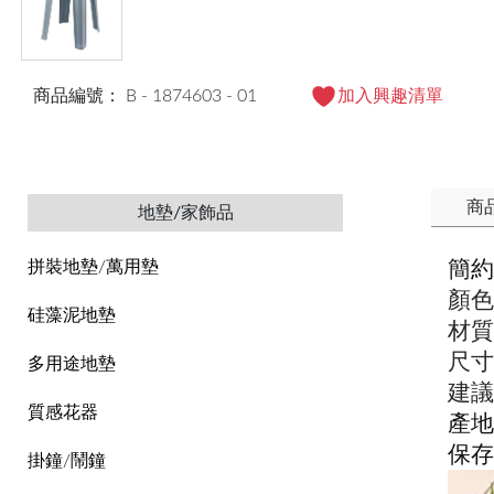
商品編號： B - 1874603 - 01
加入興趣清單
商
地墊/家飾品
簡約
拼裝地墊/萬用墊
顏色
硅藻泥地墊
材質
尺寸：
多用途地墊
建議
質感花器
產地
保存
掛鐘/鬧鐘