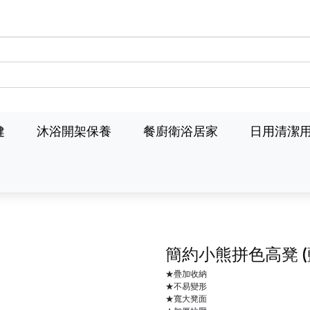
健
沐浴開架保養
餐廚衛浴居家
日用清潔
簡約小熊拼色高凳
★疊加收納
★不易變形
★寬大凳面