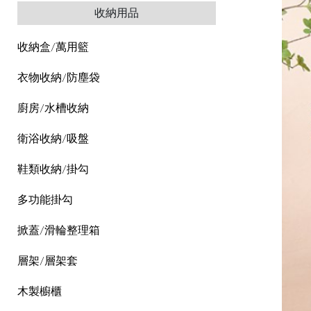
收納用品
收納盒/萬用籃
衣物收納/防塵袋
廚房/水槽收納
衛浴收納/吸盤
鞋類收納/掛勾
多功能掛勾
掀蓋/滑輪整理箱
層架/層架套
木製櫥櫃