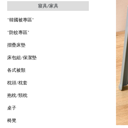
寢具/家具
*韓國被專區*
*防蚊專區*
摺疊床墊
床包組/保潔墊
各式被類
枕頭/枕套
抱枕/頸枕
桌子
椅凳