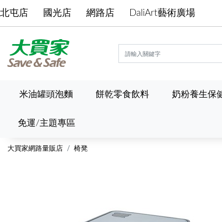
北屯店
國光店
網路店
DaliArt藝術廣場
米油罐頭泡麵
餅乾零食飲料
奶粉養生保
免運/主題專區
大買家網路量販店
椅凳